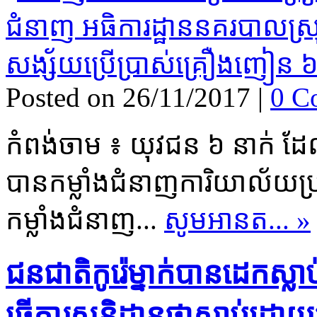
Posted on 26/11/2017
|
0 C
កំពង់ចាម ៖ យុវជន ៦ នាក់ ដែល​
បាន​កម្លាំង​ជំនាញ​ការិយាល័យ
កម្លាំង​ជំនាញ...
សូមអានត... »
ជនជាតិ​កូរ៉េ​ម្នាក់​បាន​ដេកស្លា
ធ្វើការ​សន្និដ្ឋាន​ថា​ស្លាប់​ដោយ​ប