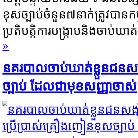
ខុសច្បាប់​ចំនួន​៧​នាក់​ត្រូវបាន​កម្
ប្រតិបត្តិការ​បង្ក្រាប​និង​ចាប់​ឃាត់
»
​នគរបាល​ចាប់​ឃាត់ខ្លួន​ជនស
ច្បាប់ ដែល​ជា​មុខសញ្ញា​ចាស់​