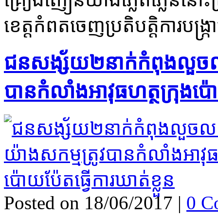
ខេត្ត​កំពត​ចេញ​ប្រតិ​ប​តិ្ត​ការបង្ក្
ជនសង្ស័យ​២​នាក់​កំពុង​លួច​
បាន​កំលាំង​អាវុធហត្ថ​ក្រុង​ប៉ោ
Posted on 18/06/2017
|
0 C