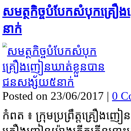
សមត្ថកិច្ច​បំបែកសំបុក​គ្រឿ
នាក់​
Posted on 23/06/2017
|
0 C
កំពត ៖ ក្រុម​ប្រព្រឹត្ត​គ្រឿងញៀ
គ្រឿងញៀន​យ៉ាង​ភ្លើតភ្លើន​នោះ​ត្