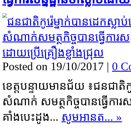
Posted on 19/10/2017
|
0 C
ខេត្ត​បន្ទាយមានជ័យ ៖​ជនជាតិ​កូរ៉េ​
សំណាក់ សមត្ថកិច្ច​បាន​ធ្វើការ​សន្ន
គាំងបេះដូង...
សូមអានត... »