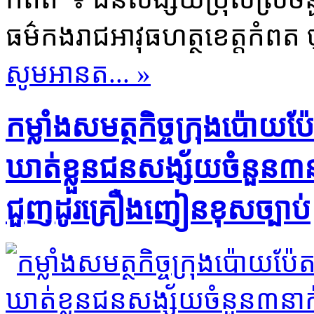
ធម៌​កងរាជអាវុធហត្ថ​ខេត្ត​កំពត ចុ
សូមអានត... »
​កម្លាំង​សមត្ថកិច្ច​ក្រុង​ប៉ោយប៉ែ
ឃាត់ខ្លួន​ជនសង្ស័យ​ចំនួន​៣​នាក់​
ជួញដូរ​គ្រឿងញៀន​ខុសច្បាប់​