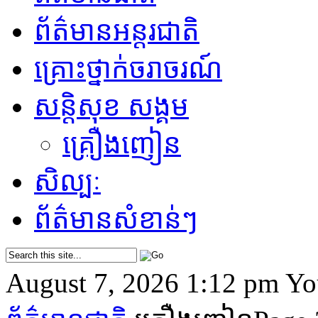
ព័ត៌មានអន្តរជាតិ
គ្រោះថ្នាក់​ចរាចរណ៍
សន្តិសុខ សង្គម
គ្រឿងញៀន
សិល្បៈ
ព័ត៌មាន​សំខាន់ៗ
August 7, 2026 1:12 pm
Yo