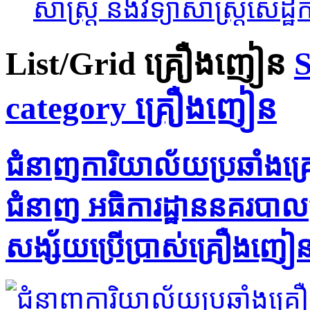
សាស្ត្រ និងវិទ្យាសាស្ត្រសេដ្ឋកិ
List/Grid
គ្រឿងញៀន
S
category គ្រឿងញៀន
ជំនាញ​ការិយាល័យ​ប្រឆាំង​គ
ជំនាញ អធិការដ្ឋាន​នគរបាល​ស្រ
សង្ស័យ​ប្រើប្រាស់​គ្រឿងញៀន