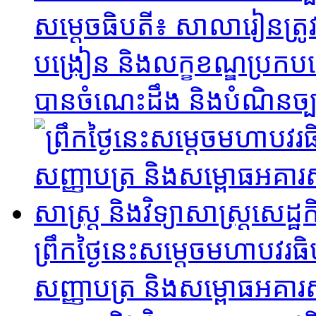
សម្ដេចធិបតី​៖ សាលារៀនត្រូវ
បង្រៀន និងលក្ខខណ្ឌប្រកប
បានចំណេះដឹង និងបំណិនច្
ព្រឹកថ្ងៃនេះសម្តេចមហាបវរធ
សញ្ញាបត្រ និងសម្ពោធអគារសិ