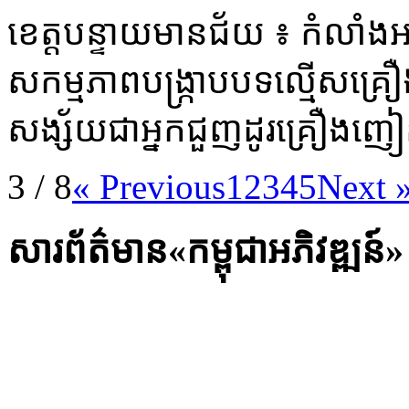
ខេត្ត​បន្ទាយមានជ័យ​ ៖ កំលាំង​អាវុ
សកម្មភាព​បង្ក្រាប​បទល្មើស​គ
សង្ស័យ​ជា​អ្នក​ជួញដូរ​គ្រឿងញៀន
3 / 8
« Previous
1
2
3
4
5
Next 
សារព័ត៌មាន«កម្ពុជាអភិវឌ្ឍន៍»