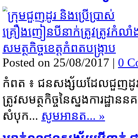
Posted on 25/08/2017
|
0 C
កំពត ៖ ជនសង្ស័យ​ដែល​ជួញដូរ ន
ត្រូវ​សមត្ថកិច្ច​នៃ​ស្នងការដ្ឋាន​ន
សំបុក...
សូមអានត... »