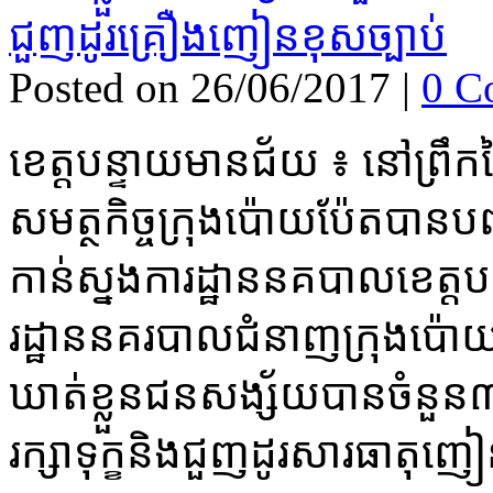
Posted on 26/06/2017
|
0 C
ខេត្ត​បន្ទាយមានជ័យ ៖ នៅ​ព្រឹក​ថ្ង
សមត្ថកិច្ច​ក្រុង​ប៉ោយប៉ែត​បាន​បញ
កាន់​ស្នងការដ្ឋាន​នគ​បាល​ខេត្ត​ប
រដ្ឋាន​នគរបាល​ជំនាញ​ក្រុង​ប៉ោយប៉
ឃាត់ខ្លួន​ជនសង្ស័​យបាន​ចំនួន​៣​ន
រក្សា​ទុក្ខ​និង​ជួញដូរ​សារធាតុ​ញ