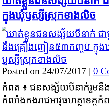
ឃាត់ខ្លួន​ជនសង្ស័យ​បីនាក់
ក្នុង​ឃុំ​ឫស្សី​ស្រុក​ខាងលិច​
Posted on 24/07/2017
|
0 C
​កំពត ៖ ជនសង្ស័យ​បី​នាក់​រួម​ន
កំលាំង​កងរាជអាវុធហត្ថ​ខេត្ត​កំពត ធ