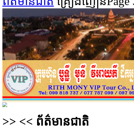
ព័ត៌មានជាតិ
គ្រឿងញៀន
Page 
>>
<<
ព័ត៌មានជាតិ