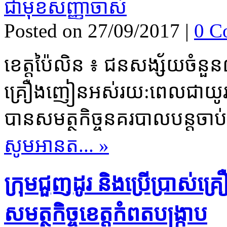
Posted on 27/09/2017
|
0 C
ខេត្ត​ប៉ៃលិន ៖ ជនសង្ស័យ​ចំនួន​៣​
គ្រឿងញៀន​អស់​រយ​:​ពេល​ជា​យ
បាន​សមត្ថកិច្ច​នគ​របាល​បន្ត​ចាប់​
សូមអានត... »
ក្រុម​ជួញដូរ និង​ប្រើប្រាស់​គ្រ
សមត្ថកិច្ច​ខេត្ត​កំពត​បង្ក្រាប​