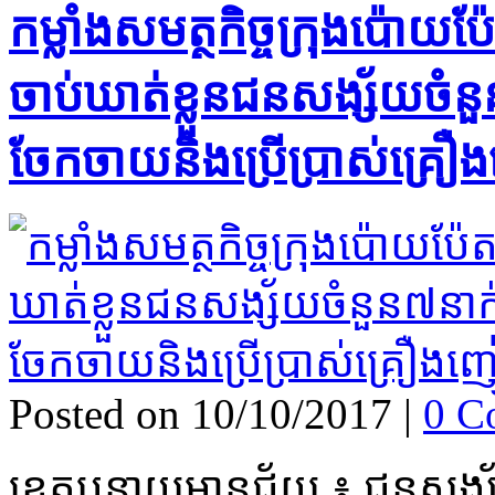
កម្លាំង​សមត្ថកិច្ច​ក្រុង​ប៉ោយប៉ែត
ចាប់​ឃាត់ខ្លួន​ជនសង្ស័យ​ចំនួន​៧
ចែកចាយ​និង​ប្រើប្រាស់​គ្រ
Posted on 10/10/2017
|
0 C
​ខេត្ត​បន្ទាយមានជ័យ ៖ ជនសង្ស