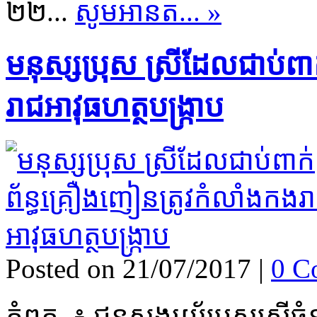
២២...
សូមអានត... »
មនុស្ស​ប្រុស ស្រី​ដែល​ជាប់​ពា
រាជអាវុធហត្ថ​បង្ក្រាប​
Posted on 21/07/2017
|
0 C
កំពត ៖ ជន​សង្សយ័​ប្រុស​ស្រី​ចំនួន​