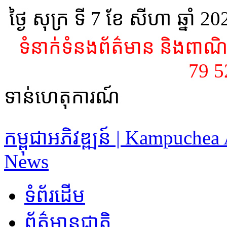
ថ្ងៃ សុក្រ ទី 7​ ខែ សីហា ឆ្នាំ 2
ទំនាក់ទំនងព័ត៌មាន និងពាណិជ
79 
ទាន់ហេតុការណ៍
កម្ពុជាអភិវឌ្ឍន៍ | Kampuche
News
ទំព័រដើម
ព័ត៌មានជាតិ