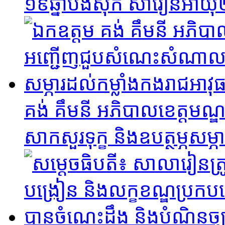
១៩ឆ្នាំបងសុក សារឿនអាយុ២៩
គង់ គឹមនី អភិបាលខេត្តម
សាកសួរទុក្ខ និងឧបត្ថម្ភសម្ភ