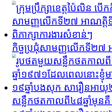
កិច្ចប្រជុំសាមញ្ញលើកទី២៧ អ
សន្លឹកថតកាលពី៤៨ឆ្នាំមុនគ