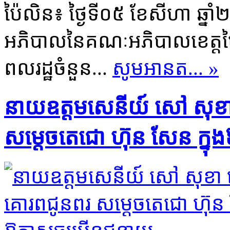
ប៉ៃលិន៖ ថ្ងៃទី០៥ ខែសីហា ឆ្នា
អភិបាលនៃគណៈអភិបាលខេត្តប៉
ពលរដ្ឋចំនួន...
សូមអានត... »
នាយឧត្តមសេនីយ៍ សៅ សុខា 
សម្ដេចតេជោ ហ៊ុន សែន ក្នុ