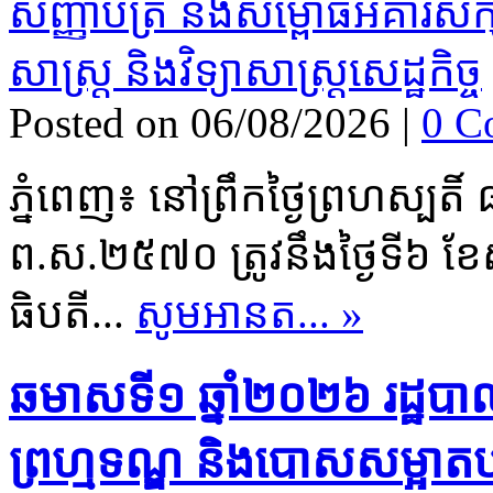
Posted on 06/08/2026
|
0 C
ភ្នំពេញ៖ នៅព្រឹកថ្ងៃព្រហស្បតិ
ព.ស.២៥៧០ ត្រូវនឹង​ថ្ងៃ​ទី៦ 
ធិបតី...
សូមអានត... »
ឆមាសទី១ ឆ្នាំ២០២៦​ រដ្ឋបា
ព្រហ្មទណ្ឌ និងបោសសម្អាត