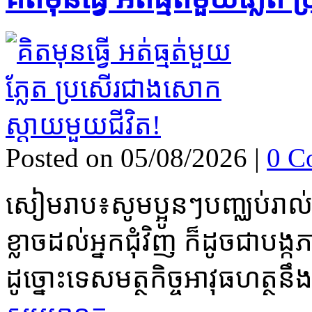
Posted on 05/08/2026
|
0 C
សៀមរាប៖សូមប្អូនៗបញ្ឈប់រាល
ខ្លាចដល់អ្នកជុំវិញ ក៏ដូចជាបង្
ដូច្នោះទេសមត្ថកិច្ចអាវុធហត្ថនឹ