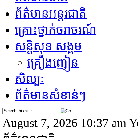
ព័ត៌មានអន្តរជាតិ
គ្រោះថ្នាក់​ចរាចរណ៍
សន្តិសុខ សង្គម
គ្រឿងញៀន
សិល្បៈ
ព័ត៌មាន​សំខាន់ៗ
August 7, 2026 10:37 am
Y