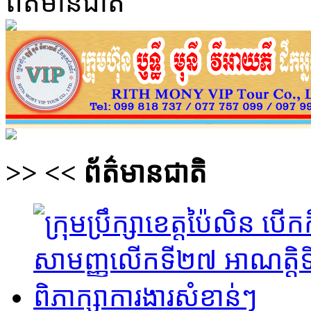
ព័ត៌មានជាតិ
>>
<<
ព័ត៌មានជាតិ