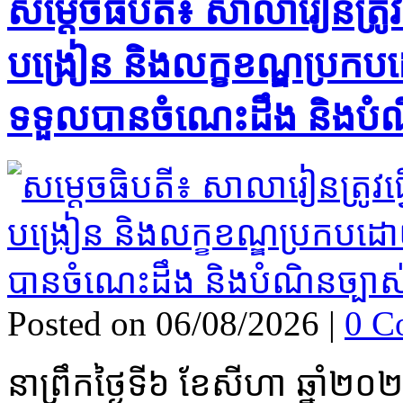
សម្ដេចធិបតី​៖ សាលារៀនត្រូវ
បង្រៀន និងលក្ខខណ្ឌប្រកបដ
ទទួលបានចំណេះដឹង និងបំណ
Posted on 06/08/2026
|
0 C
នាព្រឹកថ្ងៃទី៦ ខែសីហា ឆ្នាំ២