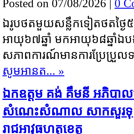
Posted on 07/08/2026
|
0 C
ឯរូបថតមួយសន្លឹកទៀតថតថ្ងៃ៥
អាយុ៦៧ឆ្នាំ មកអាយុ៦៨ឆ្នាំឯ
សភាពការណ៍មានការប្រែប្រួលទា
សូមអានត... »
ឯកឧត្តម គង់ គឹមនី អភិបាល
សំណេះសំណាល សាកសួរទុក្ខ ន
រាជអាវុធហត្ថខេត្ត