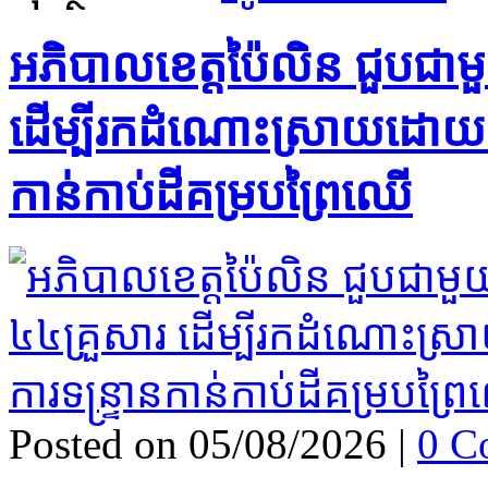
អភិបាលខេត្តប៉ៃលិន ជួបជាមួ
ដើម្បីរកដំណោះស្រាយដោយសន្តិ
កាន់កាប់ដីគម្របព្រៃឈើ
Posted on 05/08/2026
|
0 C