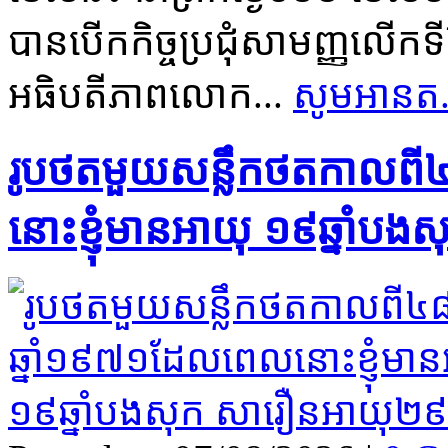
បានបើកកិច្ចប្រជុំសាមញ្ញលើកទី
អធិបតីភាពលោក...
សូមអានត.
រូបថតមួយសន្លឹកថតកាលពី៤៨
នោះខ្ញុំមានអាយុ ១៩ឆ្នាំបង