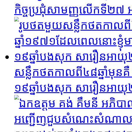
កិច្ចប្រជុំសាមញ្ញលើកទី២៧ អ
សន្លឹកថតកាលពី៤៨ឆ្នាំមុនគ
១៩ឆ្នាំបងសុក សារឿនអាយុ២៩