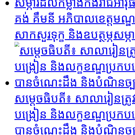
គង់ គឹមនី អភិបាលខេត្តម
សាកសួរទុក្ខ និងឧបត្ថម្ភសម្ភ
សម្ដេចធិបតី​៖ សាលារៀនត្រូវ
បង្រៀន និងលក្ខខណ្ឌប្រកប
បានចំណេះដឹង និងបំណិនច្