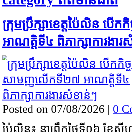
ក្រុមប្រឹក្សាខេត្តប៉ៃលិន បើក
អាណត្តិទី៤ ពិភាក្សាការងារស
Posted on 07/08/2026
|
0 C
ប៉ៃលិន៖ នាព្រឹកថ្ងៃទី០៦ ខែសីហា