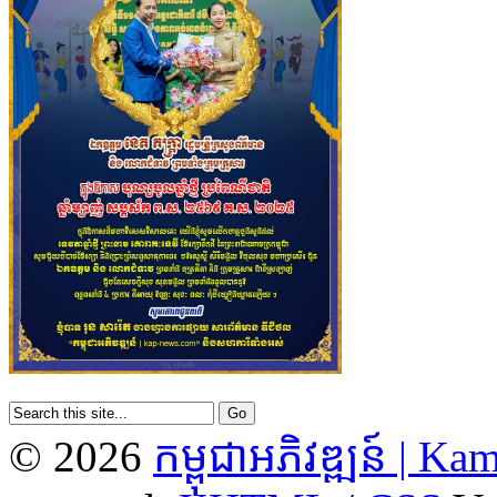
© 2026
កម្ពុជាអភិវឌ្ឍន៍ | 