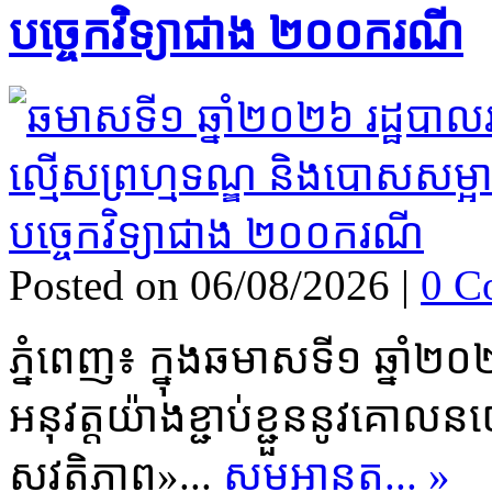
បច្ចេកវិទ្យាជាង ២០០ករណី
Posted on 06/08/2026
|
0 C
ភ្នំពេញ៖ ក្នុងឆមាសទី១ ឆ្នាំ២០
អនុវត្តយ៉ាងខ្ជាប់ខ្ជួននូវគោល
សុវត្ថិភាព»...
សូមអានត... »