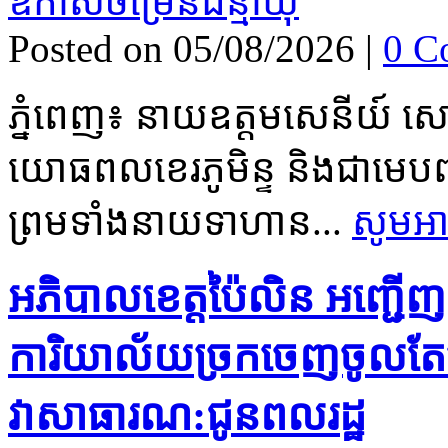
Posted on 05/08/2026
|
0 C
ភ្នំពេញ៖ នាយឧត្តមសេនីយ៍ សៅ
យោធពលខេរភូមិន្ទ និងជាមេបញ្
ព្រមទាំងនាយទាហាន...
សូមអា
អភិបាល​ខេត្តប៉ៃ​លិន អញ្ជើញ
ការិយា​ល័យច្រក​ចេញចូលតែមួយ
វាសាធា​រណ:ជូនព​លរដ្ឋ