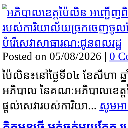
Posted on 05/08/2026
|
0 C
ប៉ៃលិន៖នៅថ្ងៃទី០៤ ខែសីហា ឆ្ន
អភិបាល នៃគណៈអភិបា​លខេត្តប៉
ផ្តល់សេវា​របស់ការិយា...
សូមអា
គិតមុនធ្វើ អត់ធ្មត់មួយភ្ល