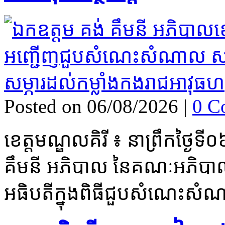
Posted on 06/08/2026
|
0 C
ខេត្តមណ្ឌលគិរី ៖ នាព្រឹកថ្ងៃ
គឹមនី អភិបាល នៃគណៈអភិបាល
អធិបតីក្នុងពិធីជួបសំណេះសំ