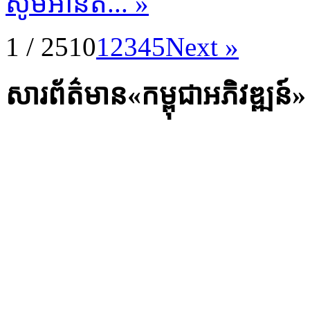
សូមអានត... »
1 / 2510
1
2
3
4
5
Next »
សារព័ត៌មាន«កម្ពុជាអភិវឌ្ឍន៍»