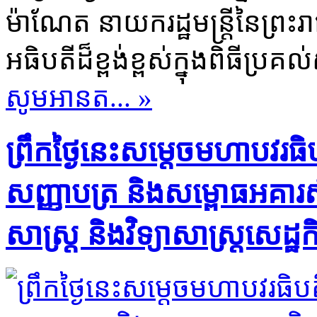
ម៉ាណែត នាយករដ្ឋមន្ត្រីនៃព្រះ
អធិបតីដ៏ខ្ពង់ខ្ពស់ក្នុងពិធីប្រ
សូមអានត... »
ព្រឹកថ្ងៃនេះសម្តេចមហាបវរធ
សញ្ញាបត្រ និងសម្ពោធអគារសិ
សាស្ត្រ និងវិទ្យាសាស្ត្រសេដ្ឋកិ