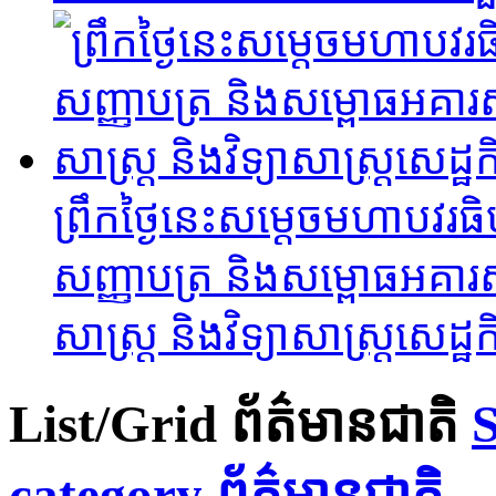
ព្រឹកថ្ងៃនេះសម្តេចមហាបវរធ
សញ្ញាបត្រ និងសម្ពោធអគារសិ
សាស្ត្រ និងវិទ្យាសាស្ត្រសេដ្ឋកិ
List/Grid
ព័ត៌មានជាតិ
S
category ព័ត៌មានជាតិ