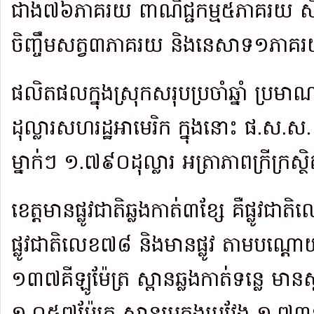
ជាង៧៦ភាគរយ ពាណិជ្ជកម្ម៥ភាគរយ សិ
ចិញ្ចឹមសត្វ៣ភាគរយ និងនេសាទ១ភាគ
ផលិតផលក្នុងស្រុកសរុបប្រចាំឆ្នាំ ប្
ដុល្លារសហរដ្ឋអាមេរិក ក្នុងនោះ ផ.ស.ស.
ម្នាក់ៗ ១.៧៩០ដុល្លារ អត្រាភាពក្រីក្រស្ថ
ខេត្តមានផ្លូវជាតិឆ្លងកាត់៣ខ្សែ គឺផ្លូវជា
ផ្លូវជាតិលេខ៧៨ និងមានផ្លូវ តាមបណ្ដ
១៣៧គីឡូម៉ែត្រ ស្ពានឆ្លងកាត់ទន្លេ មាន