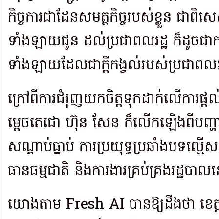
កិច្ច​ការជាដែនសមត្ថកិច្ចរបស់ខ្លួន ជាពិ
ទាំងឡាយជូន ដល់​ប្រជាពលរដ្ឋ ក៏ដូច​ជា
ទាំងឡាយដែលជាក្តីកង្វល់របស់ប្រជា​ពល​​រ
ក្រៅពីការជំរុញយកចិត្តទុកដាក់លើការ
ម្តេចតេជោ ហ៊ុន សែន ក៏លើក​ឡើង​ពីបញ្ហ
សណ្តាប់ធ្នាប់ ការប្រយុទ្ធប្រឆាំងបទល្មើស
ធាន​ធម្ម​ជាតិ និងការងារគ្រប់គ្រងរដ្ឋបា
យោងតាម Fresh AI បានឱ្យដឹងថា ខេត្តស្