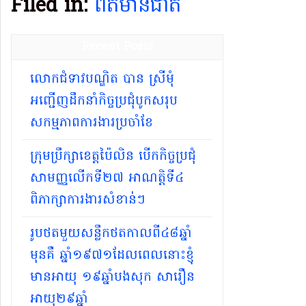
Filed in:
ព័ត៌មានជាតិ
Recent Posts
លោកជំទាវបណ្ឌិត បាន ស្រីមុំ
អញ្ជើញដឹកនាំកិច្ចប្រជុំបូកសរុប
សកម្មភាពការងារប្រចាំខែ
ក្រុមប្រឹក្សាខេត្តប៉ៃលិន បើកកិច្ចប្រជុំ
សាមញ្ញលើកទី២៧ អាណត្តិទី៤
ពិភាក្សាការងារសំខាន់ៗ
រូបថតមួយសន្លឹកថតកាលពី៤៨ឆ្នាំ
មុនគឺ ឆ្នាំ១៩៧១ដែលពេលនោះខ្ញុំ
មានអាយុ ១៩ឆ្នាំបងសុក សារឿន
អាយុ២៩ឆ្នាំ