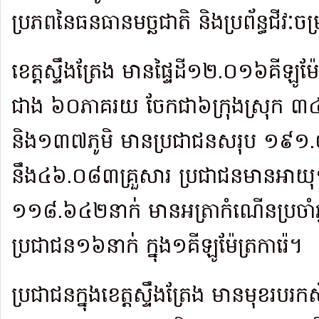
ប្រភពនៃធនធានមច្ឆជាតិ និងប្រព័ន្ធជីវៈចម្
ខេត្តស្ទឹងត្រែង មានផ្ទៃដី១២.០១៦គីឡូម៉ែត
ជាង ៦០ភាគរយ ចែកជា​៦ក្រុង​ស្រុក ៣៤ឃ
និង១៣៧ភូមិ មានប្រជាជនសរុប ១៩១.
នឹង៤៦.០៨៣​គ្រួសារ ប្រជាជនមានអាយុ
១១៨.៦៤២នាក់ មានអត្រាកំណើនប្រចាំឆ្
ប្រជាជន១៦នាក់ ក្នុង១គីឡូម៉ែត្រការ៉េ។
ប្រជាជនក្នុងខេត្តស្ទឹងត្រែង មានមុខរបរកស