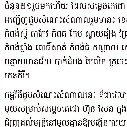
ចំនួន២១រួចមកហើយ ដែលសម្តេចតេជោ 
អញ្ជើញជួប​សំណេះ​សំណាល​រួមមាន៖ ខេត្តកំ
កំពង់ស្ពឺ តាកែវ កំពត កែប ស្វាយរៀង ព្រៃវ
កំពង់ឆ្នាំង ពោធិ៍សាត់ កំពង់ធំ កណ្តាល
បន្ទាយមានជ័យ បាត់ដំបង ប៉ៃលិន ក្រចេះ
រតនគិរី។
កម្មវិធីជួបសំណេះសំណាលនេះ គឺជាវេលា
មួយសម្រាប់សម្តេចតេជោ ហ៊ុន សែន ក្នុងក
ជំរុញដល់មន្ត្រីនៅមូលដ្ឋានឱ្យបង្កើនការយក