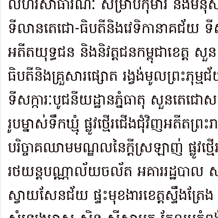
លំហរសាធារណៈ សម្រាប់កុមារ និង​មនុស
ទីលានតេជោ-ធិបតីនិងវេទិកានាគជ័យ ទី
អតីតយុទ្ធជន និង​និវត្តជនកម្ពុជាខេត្ត សួ
ធិបតីនិងគ្រួសារផ្សោត រង្វង់មូលព្រះភុម្ម
ទីសក្ការៈបូជនីយដ្ឋានភ្នំធាតុ សួនតេជោស
រូប​ម្នាស់ទឹក​ឃ្មុំ ផ្លូវថ្មើរជើងជុំវិញអតីតព
បរិច្ចាគឈាមមណ្ឌលនៃក្តីស្រឡាញ់ ផ្លូវថ្មើ
រថយន្តបណ្ណាល័យចល័ត អគាររដ្ឋបាល សាល
ស្វាយសែនជ័យ ផ្ទះមុខងារខេត្តស្ទឹងត្រែ