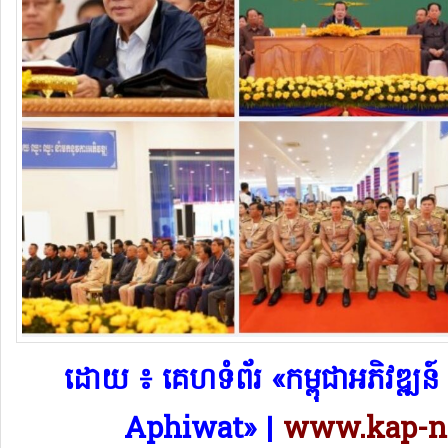
​ដោយ ៖ គេហទំព័រ «កម្ពុជាអភិវឌ្
Aphiwat​» |
www.kap-n