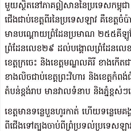
មួយស្ថិតនៅភាគឦសាន​នៃ​ប្រទេសកម្ពុជា
ជើងជាប់ខេត្តពីរនៃប្រទេសឡាវ គឺខេត្តចំប៉ាស
មានបណ្តោយព្រំដែនប្រមាណ ២៥៥គីឡូម៉ែ
ព្រំដែនលេខ២៩ ដល់​បង្គោលព្រំដែនលេខ
ខេត្តក្រចេះ និងខេត្តមណ្ឌលគិរី ខាងកើតជាប់​
ខាងលិចជាប់ខេត្តព្រះវិហារ និងខេត្តកំពង់ធ
តំបន់ខ្ពង់រាប មាន​វាល​ទំនាប និងភ្នំខ
ខេត្តមានទន្លេបួនហូរកាត់ ហើយទន្លេមេគង្
ពីជើងទៅត្បូងចាប់ពីព្រំ​ប្រ​ទល់​ប្រទេសឡា