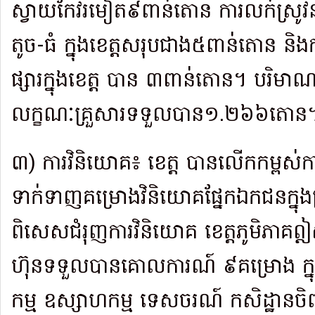
ស្វាយកែវរមៀត៩ពាន់តោន ការលក់ស្រូវន
តូច-ធំ ក្នុងខេត្តសរុបជាង​៥​ពាន់​តោន និ
ផ្សារក្នុងខេត្ត បាន ៣ពាន់តោន។ បរិម
លក្ខណៈគ្រួសារទទួលបាន១.២៦៦តោន
៣) ការវិនិយោគ៖ ខេត្ត បានលើកកម្ពស់ក
ទាក់ទាញគម្រោងវិនិយោគផ្នែក​ឯកជនក្នុង​ក្រប
ពិសេសជំរុញការវិនិយោគ ខេត្តភូមិភាគឦសាន
ហ៊ុនទទួល​បាន​គោលការណ៍ ៩គម្រោង ក្ន
កម្ម ឧស្សាហកម្ម ទេសចរណ៍ កសិដ្ឋានចិញ្ច