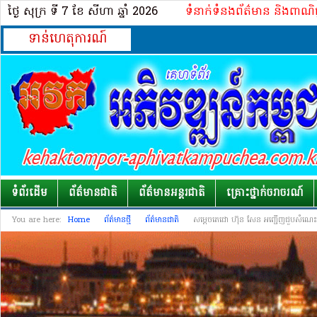
ថ្ងៃ សុក្រ ទី 7​ ខែ សីហា ឆ្នាំ 2026
ទំនាក់ទំនងព័ត៌មាន និងពាណិ
ទាន់ហេតុការណ៍
ទំព័រដើម
ព័ត៌មានជាតិ
ព័ត៌មានអន្តរជាតិ
គ្រោះថ្នាក់​ចរាចរណ៍
You are here:
Home
ព័ត៌មានថ្មី
ព័ត៌មានជាតិ
សម្តេចតេជោ ហ៊ុន សែន អញ្ជើញជួបសំណេះសំណាលជ