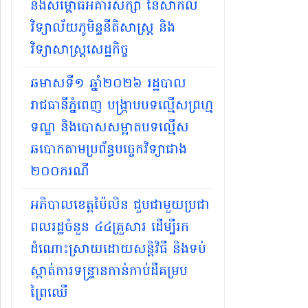
និងសម្ពោធអគារសិក្សា នៃសាកល
វិទ្យាល័យភូមិន្ទនីតិសាស្ត្រ និង
វិទ្យាសាស្ត្រសេដ្ឋកិច្ច
ឆមាសទី១ ឆ្នាំ២០២៦​ រដ្ឋបាល
រាជធានីភ្នំពេញ បង្ក្រាបបទល្មើសព្រហ្ម
ទណ្ឌ និងបោសសម្អាតបទល្មើស
ឆបោកតាមប្រព័ន្ធបច្ចេកវិទ្យាជាង
២០០ករណី
អភិបាលខេត្តប៉ៃលិន ជួបជាមួយប្រជា
ពលរដ្ឋចំនួន ៤៤គ្រួសារ ដើម្បីរក
ដំណោះស្រាយដោយសន្តិវិធី និងទប់
ស្កាត់ការទន្ទ្រានកាន់កាប់ដីគម្រប
ព្រៃឈើ