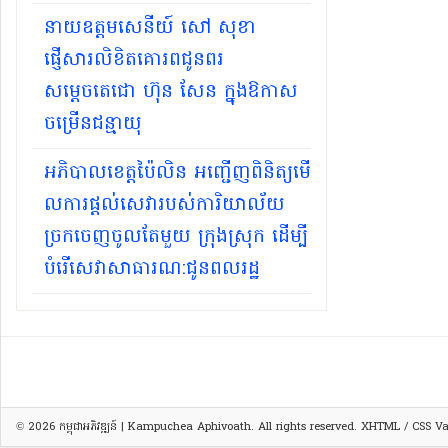
នាយឧត្តមសេនីយ៍ សៅ សុខា
ផ្ញើសារលិខិតគោរពជូនពរ
សម្ដេចតេជោ ហ៊ុន សែន ក្នុងឱកាស
ចម្រើនជន្មាយុ
អភិបាល​ខេត្តប៉ៃ​លិន អញ្ជើញពិនិត្យមើ​
លការផ្តល់សេវារបស់​ការិយា​ល័យ
ច្រក​ចេញចូលតែមួយ ក្រុង​ស្រុក ដើម្បី
បំរើសេ​វាសាធា​រណ:ជូនព​លរដ្ឋ
© 2026
កម្ពុជាអភិវឌ្ឍន៍ | Kampuchea Aphivoath
. All rights reserved.
XHTML
/
CSS
Val