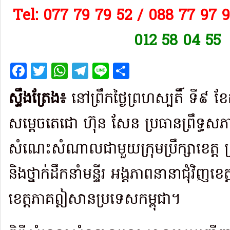
Tel: 077 79 79 52 / 088 77 97 
012 58 04 55
Facebook
Twitter
WhatsApp
Telegram
Line
Share
ស្ទឹងត្រែង៖
នៅព្រឹកថ្ងៃព្រហស្បតិ៍ ទី៩ ខ
សម្តេចតេជោ ហ៊ុន សែន ប្រធានព្រឹទ្ធសភាកម
សំណេះ​​សំណាល​ជាមួយ​ក្រុម​ប្រឹក្សាខេត្ត ក្
និងថ្នាក់ដឹកនាំមន្ទីរ អង្គ​ភាពនានា​ជុំវិញ​ខ
ខេត្តភាគ​ឦ​សាន​ប្រទេស​​កម្ពុជា។