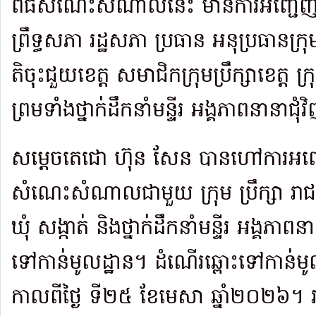
ពិធីសំណេះសំណាលនេះ មានការអញ្ជើញ
ព្រឹទ្ធសភា រដ្ឋសភា ប្រធាន អនុ​ប្រធាន​ក្រុ
តិចុះជួយខេត្ត សមាជិកក្រុម​ប្រឹក្សាខេត្ត ក្
ព្រម​ទាំង​ថ្នាក់ដឹកនាំមន្ទីរ អង្គភាពនានាជុំ
សម្តេចតេជោ ហ៊ុន សែន បានហៅការអញ្
សំណេះសំណាលជាមួយ ក្រុម ប្រឹក្សា រាជ​ធា
ឃុំ សង្កាត់ និងថ្នាក់ដឹកនាំមន្ទីរ អង្គភា
ទៅ​កាន់​មូល​ដ្ឋាន។ ដំណើរឆ្ពោះទៅកាន់មូ
កាលពីថ្ងៃ ទី២៥ ខែមេសា ឆ្នាំ​២០​២៦។ រ