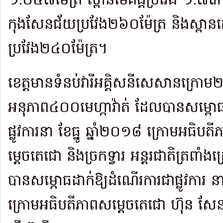
១.០៥៧ម៉ែត្រ ស្ពានមេគង្គប្រវែង ១.៧៣១ម
កុងសែនជ័យប្រវែង២៦០ម៉ែត្រ និង​ស្ពា
ប្រវែង២៤០ម៉ែត្រ។
ខេត្តមានទំនប់វារីអគ្គិសនីសេសានក្រោម
អនុភាព៤០០មេហ្កាវ៉ាត់ ដែលបានសម្ពោធដា
ផ្លូវការនា ខែធ្នូ ឆ្នាំ២០១៨ ក្រោមអធិបតីភ
ម្តេចតេជោ និងច្រក​ទ្វារ អន្ដរជាតិត្
បានសម្ភោធដាក់ឱ្យដំណើរការជាផ្លូវការ ន
ក្រោមអធិបតីភាពសម្ដេចតេជោ ហ៊ុន ស