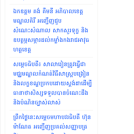
ឯកឧត្តម គង់ គឹមនី អភិបាលខេត្ត
មណ្ឌលគិរី អញ្ជើញជួប
សំណេះសំណាល សាកសួរទុក្ខ និង
ឧបត្ថម្ភសម្ភារដល់កម្លាំងកងរាជអាវុធ
ហត្ថខេត្ត
សម្ដេចធិបតី​៖ សាលារៀនត្រូវធ្វើជា
មជ្ឈមណ្ឌលកំណត់វិធីសាស្ត្របង្រៀន
និងលក្ខខណ្ឌប្រកបដោយស្តង់ដាដើម្បី
ធានាថាសិស្សទទួលបានចំណេះដឹង
និងបំណិនច្បាស់លាស់
ព្រឹកថ្ងៃនេះសម្តេចមហាបវរធិបតី ហ៊ុន
ម៉ាណែត អញ្ជើញប្រគល់សញ្ញាបត្រ