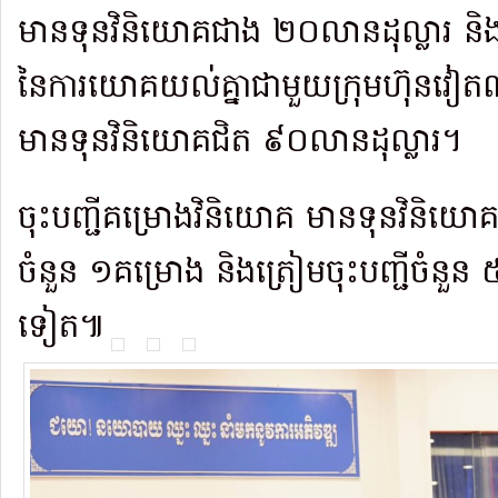
មានទុនវិនិយោគជាង ២០លានដុល្លារ និ
នៃការយោគយល់គ្នាជា​មួយក្រុមហ៊ុនវ
មានទុនវិនិយោគជិត ៩០លានដុល្លារ។
ចុះបញ្ជីគម្រោងវិនិយោគ មានទុនវិនិយោ
ចំនួន ១គម្រោង និងត្រៀមចុះ​បញ្ជី​ចំនួ
ទៀត៕