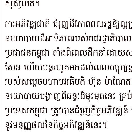
ស៊ីស៊ូលីត។
ការអភិវឌ្ឍជាតិ ជំរុញជីវភាពពលរដ្ឋឱ្យល
នយោបាយដ៏អាទិភាពរបស់រាជរដ្ឋា​ភិប
ប្រជាជនកម្ពុជា តាំងពីពេលដឹកនាំដោយស
សែន ហើយបន្តរហូតមកដល់ពេលបច្ចុប្បន្ន
របស់សម្តេចមហាបវរធិបតី ហ៊ុន ម៉ាណ
នយោបាយបង្ហាញពីឆន្ទៈដ៏មុះមុតនេះ គ្រប់ខេ
ប្រទេសកម្ពុជា ត្រូវ​បានជំរុញកិច្ចអភិវឌ
នូវមនុញ្ញផលនៃកិច្ចអភិវឌ្ឍន៍នេះ។