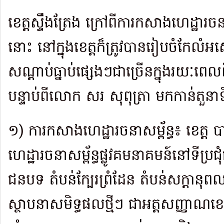
ខេត្តស្ទឹងត្រែង ក្រៅពីការកសាងហេដ្ឋារចន
នោះ នៅក្នុងខេត្តក៏ត្រូវបានរៀប​ចំ​កែ
សណ្តាប់ធ្នាប់ផ្សេងៗជាច្រើនក្នុងរយៈពេលព
បន្ទាប់ពីលោក សរ សុពុត្រា មកកាន់តួនា
១) ការកសាងហេដ្ឋារចនាសម្ព័ន្ធ៖ ខេត្ត 
ហេដ្ឋារចនាសម្ព័ន្ធផ្លូវ​គមនា​គមន៍នៅទីប្រ
ជនបទ តំបន់ក្បែរព្រំដែន តំបន់សក្តានុ
ស្ថាបនាសមិទ្ធផលថ្មីៗ ជាអត្តសញ្ញាណខេត