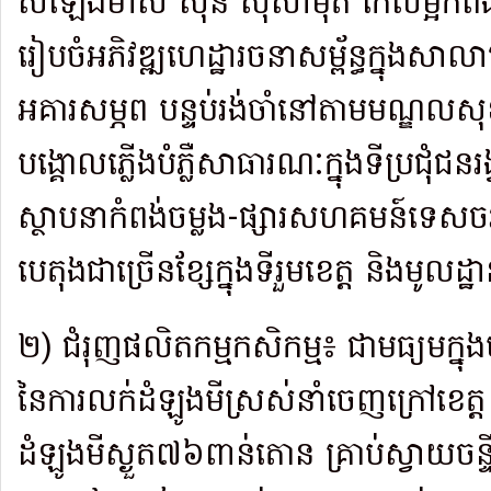
សំឡេងមាស ស៊ិន ស៊ីសាមុត កែលម្អកំពង់ចម្
រៀបចំអភិវឌ្ឍហេដ្ឋារចនាសម្ព័ន្ធក្នុងសាលា
អគារសម្ភព បន្ទប់​រង់ចាំនៅតាមមណ្ឌលសុខ
បង្គោលភ្លើងបំភ្លឺសាធារណៈក្នុងទីប្រជុំជន​
ស្ថាបនាកំពង់ចម្លង-ផ្សារសហគមន៍ទេសចរណ
បេតុង​ជា​ច្រើនខ្សែក្នុងទីរួមខេត្ត និងមូលដ្
២) ជំរុញផលិតកម្មកសិកម្ម៖ ជាមធ្យមក្ន
នៃការលក់​ដំឡូងមីស្រស់​នាំ​ចេញ​ក្រៅខ
ដំឡូងមីស្ងួត៧៦ពាន់តោន គ្រាប់ស្វាយចន