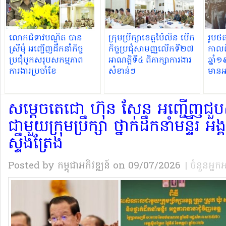
លោកជំទាវបណ្ឌិត បាន
ក្រុមប្រឹក្សាខេត្តប៉ៃលិន បើក
រូបថ
ស្រីមុំ អញ្ជើញដឹកនាំកិច្ច
កិច្ចប្រជុំសាមញ្ញលើកទី២៧
កាលពី
ប្រជុំបូកសរុបសកម្មភាព
អាណត្តិទី៤ ពិភាក្សាការងារ
ឆ្នា
ការងារប្រចាំខែ
សំខាន់ៗ
មានអ
សារឿ
សម្តេចតេជោ ហ៊ុន សែន អញ្ជើញ
ជាមួយក្រុមប្រឹក្សា ថ្នាក់ដឹកនាំមន្ទីរ អង្
ស្ទឹងត្រែង
Posted by កម្ពុជាអភិវឌ្ឍន៍
on 09/07/2026
| ចំនួនអ្នក