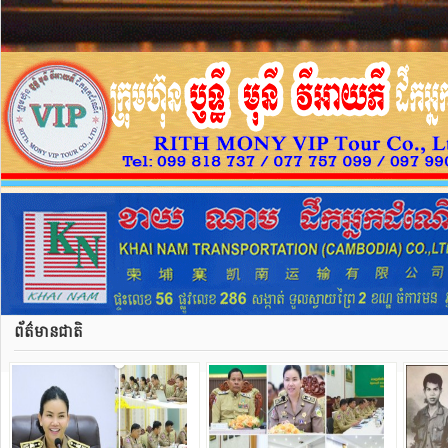
ព័ត៌មានជាតិ