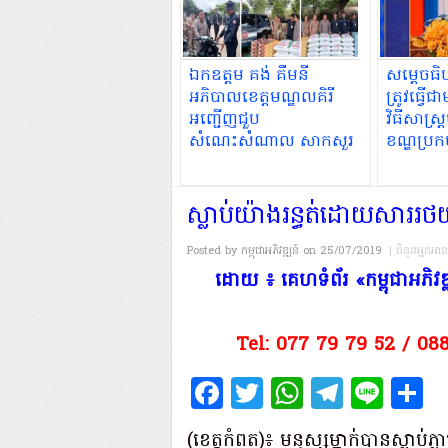
ឯកឧត្តម គង់ គឹមនី
សម្ដេចធិ
អភិបាលខេត្តមណ្ឌលគិរី
ត្រូវធ្វើ
អញ្ជើញជួប
វិធីសាស្ត
សំណេះសំណាល សាកសួរ
ខណ្ឌប្រ
ទុក្ខ និងឧបត្ថម្ភសម្ភារដល់
ដើម្បីធា
កម្លាំងកងរាជអាវុធហត្ថខេត្ត
បានចំណេ
ច្បាស់លា
​ស្លាប់​យ៉ាង​រន្ធត់​ដោយសារ​រថយន
Posted by កម្ពុជាអភិវឌ្ឍន៍
on 25/07/2019
| ចំនួនអ្នកអា
​ដោយ ៖ គេហទំព័រ «កម្ពុជាអភ
Tel: 077 79 79 52 / 08
Facebook
Twitter
WhatsAp
Teleg
Lin
S
(​ខេត្ត​កំពត​)៖ មនុស្ស​ម្នាក់​បាន​ស្លា