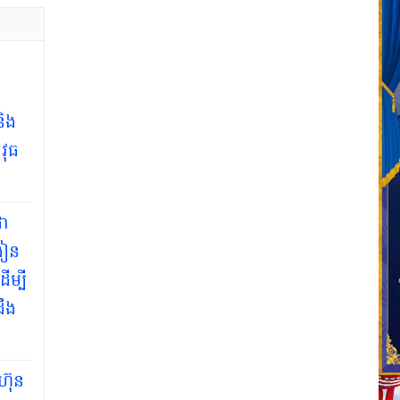
ត
ិង
វុធ
ជា
រៀន
ម្បី
ឹង
ហ៊ុន