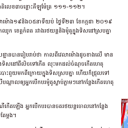
ូវជាតិ​លេខ​៣​ចន្លោះ​គីឡូម៉ែត្រ ១១១-១១២​។​
ា​ម៉ោង​១៩​និង​០៥​នាទី​យប់ ថ្ងៃទី​២៣ ខែកក្កដា ២០១៩
ក​ឈូក ខេត្ត​កំពត រវាង​រថយន្ត​និង​ម៉ូតូ​ក្នុង​ទិសដៅ​ស្របគ្នា​
ល​មូលដ្ឋាន​បាន​រៀបរាប់ថា កាលពី​វេលា​ម៉ោង​ដូច​ខាងលើ មាន​
​ក្នុងទិសដៅ​ពី​លិច​ទៅ​កើត លុះ​មកដល់​ចំណុចកើតហេតុ​
ង​បោះពួយ​មក​ពី​ក្រោយ​ក្នុង​ទិស​ស្របគ្នា ហើយ​ក៏​ជ្រុល​ទៅ​
ើ​បណ្តាល​ឲ្យ​អ្នកបើកបរ​ម៉ូតូ​ស្លាប់​ភ្លាមៗ​នៅ​កន្លែងកើតហេតុ​
ន​ករណី​កើតឡើង អ្នកបើកបរ​បាន​ចត​រថយន្ត​ចោល​នៅ​កន្លែង
ែ​ម្តង​។​