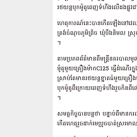
រថយន្ត​បុក​ម៉ូតូ​ពេញទំហឹង​លើ​ដង​ផ្ល
​ហេតុការណ៍​នេះ​បាន​កើតឡើង​នៅ​វេល
ត្រង់​ចំណុច​ភូមិ​ព្រិច ឃុំ​បឹង​និមល ស្រុ
។​
​តាម​ប្រភព​ព័ត៌មាន​ពី​មន្ត្រី​នគរបា
ម៉ូតូ​មួយគ្រឿង​ម៉ាក​C125 ធ្វើដំណើរ
ស្រាប់តែ​មាន​រថយន្ត​ខ្នាត​ធំ​មួយ​គ្រឿ
បុក​ម៉ូតូ​ពីក្រោយ​ពេញទំហឹង​រួច​កិន​ពីល
។​
​សមត្ថកិច្ច​បាន​បន្តថា បន្ទាប់ពី​មា
កើតហេតុ​រួច​ដាក់​មេ​ប្រូច​បាត់​ស្រមោល​ត