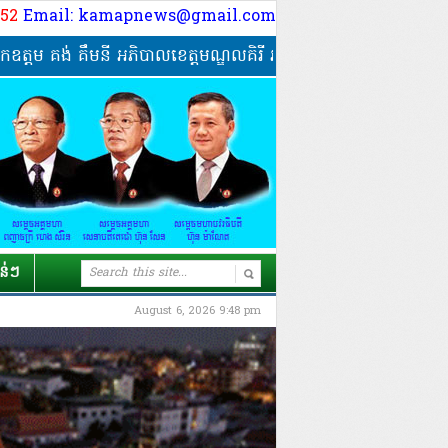
9 52
Email: kamapnews@gmail.com
ង់ គឹមនី អភិបាលខេត្តមណ្ឌលគិរី អញ្ជើញជួបសំណេះសំណាល សាកសួរទុក្ខ
ាន់ៗ
August 6, 2026 9:48 pm