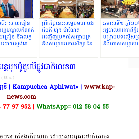
បតី​៖ សាលារៀន
ព្រឹកថ្ងៃនេះសម្តេចមហាបវរ
ឆមាសទី១ ឆ្នាំ២០
ជាមជ្ឈមណ្ឌលកំណត់
ធិបតី ហ៊ុន ម៉ាណែត
រដ្ឋបាលរាជធានីភ្ន
្របង្រៀន និងលក្ខ
អញ្ជើញប្រគល់សញ្ញាបត្រ
បង្ក្រាបបទល្មើសព្
កបដោយស្តង់ដា
និងសម្ពោធអគារសិក្សា នៃ
និងបោសសម្អាតប
នាថាសិស្សទទួល
សាកលវិទ្យាល័យភូមិន្ទនីតិ
ឆបោកតាមប្រព័ន្ធ
ះដឹង និងបំណិន
សាស្ត្រ និងវិទ្យាសាស្ត្រ
បច្ចេកវិទ្យាជាង
ស់
សេដ្ឋកិច្ច
្ត​បុក​ម៉ូតូ​លើ​ផ្លូវជាតិ​លេខ​៣
ន ( 88 ន. )
ិវឌ្ឍន៍ | Kampuchea Aphiwat​» |
www.kap-
news.com
8 77 97 952 |
WhatsApp= 012 58 04 55
p
ram
e
hare
ប់​ភ្លាមៗ​នៅ​កន្លែងកើតហេតុ ដោយសារ​គ្រោះថ្នាក់​ចរាចរ​