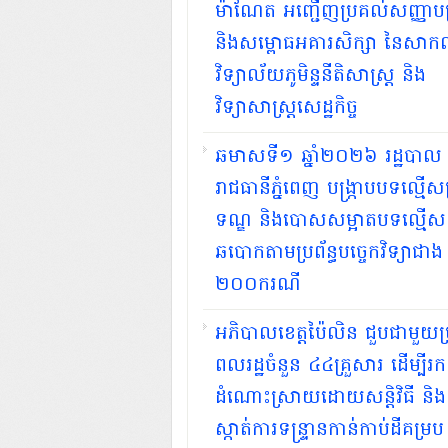
ម៉ាណែត អញ្ជើញប្រគល់សញ្ញាបត
និងសម្ពោធអគារសិក្សា នៃសា
វិទ្យាល័យភូមិន្ទនីតិសាស្ត្រ និង
វិទ្យាសាស្ត្រសេដ្ឋកិច្ច
ឆមាសទី១ ឆ្នាំ២០២៦​ រដ្ឋបាល
រាជធានីភ្នំពេញ បង្ក្រាបបទល្មើសព
ទណ្ឌ និងបោសសម្អាតបទល្មើស
ឆបោកតាមប្រព័ន្ធបច្ចេកវិទ្យាជាង
២០០ករណី
អភិបាលខេត្តប៉ៃលិន ជួបជាមួយប
ពលរដ្ឋចំនួន ៤៤គ្រួសារ ដើម្បីរក
ដំណោះស្រាយដោយសន្តិវិធី និង
ស្កាត់ការទន្ទ្រានកាន់កាប់ដីគម្រប