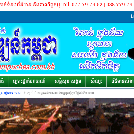
នាក់ទំនងព័ត៌មាន និងពាណិជ្ជកម្ម Tel: 077 79 79 52 | 088 779 7
ឯកឧត្តម គ
ាតិ
គ្រោះថ្នាក់​ចរាចរណ៍
សន្តិសុខ សង្គម
សិល្បៈ
ព័ត៌មាន​សំខ
្រោះថ្នាក់​ចរាចរណ៍
​ស្លាប់​យ៉ាង​រន្ធត់​ដោយសារ​រថយន្ត​បុក​ម៉ូតូ​លើ​ផ្លូវជាតិ​លេខ​៣