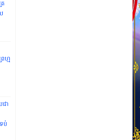
្រ
កល
្រហ្ម
្រជា
ទប់