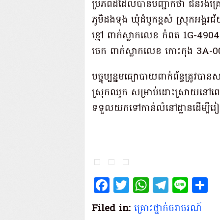
​ប្រភព​ដដែល​បាន​បញ្ជាក់ថា ជនរងគ្រោ
ភូមិ​ដង​ទុង ឃុំ​ដំបូក​ខ្ពស់ ស្រុក​អង្គរ
ខ្មៅ ពាក់​ស្លាក​លេខ កំពត 1G-4904​
ចេក ពាក់​ស្លាក​លេខ កោះកុង 3A-002
​បច្ចុប្បន្ន​មធ្យោបាយ​ពាក់ព័ន្ធ​ត្រូវបា
ស្រុក​ឈូក សម្រាប់​ដោះស្រាយ​នៅពេល​
ទទួលយក​ទៅកាន់​លំនៅដ្ឋាន​ដើម្បី​រៀប
Facebook
Twitter
WhatsAp
Teleg
Lin
S
Filed in:
គ្រោះថ្នាក់​ចរាចរណ៍