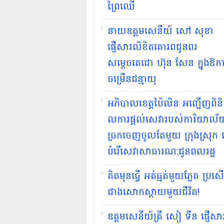
ព្រៃឈើ
នាយឧត្តមសេនីយ៍ សៅ សុខា
ផ្ញើសារលិខិតគោរពជូនពរ
សម្ដេចតេជោ ហ៊ុន សែន ក្នុងឱ
ចម្រើនជន្មាយុ
អភិបាល​ខេត្តប៉ៃ​លិន អញ្ជើញពិនិត
លការផ្តល់សេវារបស់​ការិយា​ល័
ច្រក​ចេញចូលតែមួយ ក្រុង​ស្រុក ដ
បំរើសេ​វាសាធា​រណ:ជូនព​លរដ្ឋ
គិតមុនធ្វើ អត់ធ្មត់មួយភ្លែត ប្រសើ
ជាងសោកស្ដាយមួយជីវិត!
ឧត្តមសេនីយ៍ត្រី សៀ ទីន ផ្ញើសា