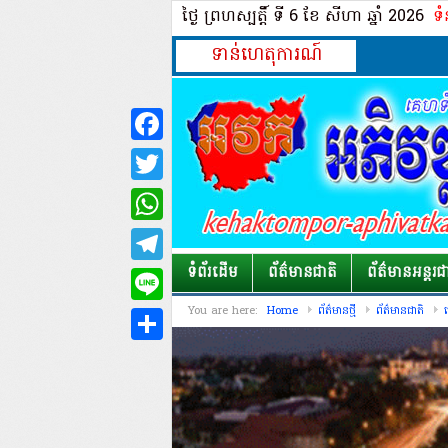
ថ្ងៃ ព្រហស្បត្ដិ៍ ទី 6​ ខែ សីហា ឆ្នាំ 2026
ទំ
ទាន់ហេតុការណ៍
Facebook
Twitter
WhatsApp
Telegram
ទំព័រដើម
ព័ត៌មានជាតិ
ព័ត៌មានអន្តរជ
Line
You are here:
Home
ព័ត៌មានថ្មី
ព័ត៌មានជាតិ
គ
Share