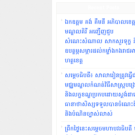
Recent Posts
ឯកឧត្តម គង់ គឹមនី អភិបាលខេត្
មណ្ឌលគិរី អញ្ជើញជួប
សំណេះសំណាល សាកសួរទុក្ខ ន
ឧបត្ថម្ភសម្ភារដល់កម្លាំងកងរាជអា
ហត្ថខេត្ត
សម្ដេចធិបតី​៖ សាលារៀនត្រូវធ្វើ
មជ្ឈមណ្ឌលកំណត់វិធីសាស្ត្របង្
និងលក្ខខណ្ឌប្រកបដោយស្តង់ដាដើ
ធានាថាសិស្សទទួលបានចំណេះដ
និងបំណិនច្បាស់លាស់
ព្រឹកថ្ងៃនេះសម្តេចមហាបវរធិបតី 