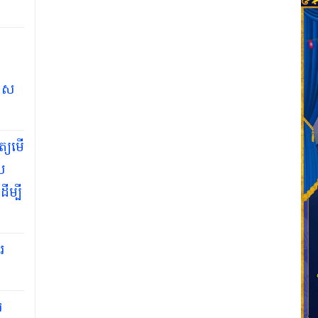
កាស
្យមើ​
យ
ើម្បី
រ
រ