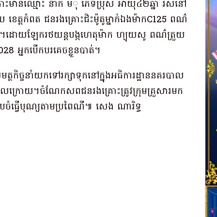
ះ​មានឈ្មោះ នាក់ មី​ុ ភេទ​ប្រុស អាយុ​៤២​ឆ្នាំ រស់នៅ​
ជ័យ ខេត្ត​កំពត ជនរងគ្រោះ​ជិះ​ម៉ូតូ​ម្នាក់​ឯង​ម៉ាក​C125 ពណ៌​
។​ដោយឡែក​រថយន្ត​បង្កហេតុ​ម៉ាក ហ្យុយ​សូ ពណ៌​ត្រួយ​
8 អ្នកបើកបរ​គេចខ្លួនបាត់​។​
ន​សមត្ថកិច្ច​នាំយក​ទៅ​រក្សាទុក​នៅក្នុង​អធិការដ្ឋាន​នគរបាល​
ក្រោយ​។​ចំណែក​សព​ជនរងគ្រោះ​ត្រូវ​ក្រុមគ្រួសារ​មក​
ចំ​ធ្វើបុណ្យ​តាម​ប្រពៃណី​៕ សេង ណា​រិទ្ធ​
p
ram
e
hare