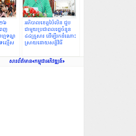
២៦​
អភិបាលខេត្តប៉ៃលិន ជួប
ំពេញ
ជាមួយប្រជាពលរដ្ឋចំនួន
រហ្មទណ្ឌ
៤៤គ្រួសារ ដើម្បីរកដំណោះ
ទល្មើស
ស្រាយដោយសន្តិវិធី
និងទប់ស្កាត់ការទន្ទ្រានកាន់
 ២០០ករណី
កាប់ដីគម្របព្រៃឈើ
សារព័ត៌មាន«កម្ពុជាអភិវឌ្ឍន៍»