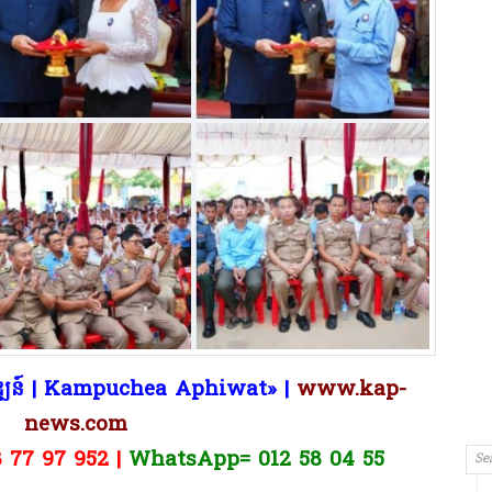
ិវឌ្ឍន៍ | Kampuchea Aphiwat​» |
www.kap-
news.com
8 77 97 952 |
WhatsApp= 012 58 04 55