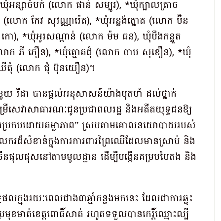
ុំអន្សាចំបក់ (លោក ផាន់ សម្បូរ), *ឃុំក្បាលត្រាច
(លោក កែវ សុវណ្ណារ៉េត), *ឃុំអន្លង់ត្នោត (លោក ប៊ិន
កោ), *ឃុំអូរសណ្តាន់ (លោក ម៉ម ធន), ឃុំបឹងកន្ទួត
លោក ភី ភឿន), *ឃុំត្នោតជុំ (លោក ចាប សុខឿន), *ឃុំ
តុំ (លោក ជុំ ប៊ុនយឿន)។
ីដា បានផ្តល់អនុសាសន៍យ៉ាងមុតមាំ ដល់ថ្នាក់
ក់បម្រើសេវាសាធារណៈជូនប្រជាពលរដ្ឋ និងអតីតយុទ្ធជនឱ្យ
និងប្រកបដោយតម្លាភាព” ស្របតាមគោលនយោបាយរបស់
ំងចលករដ៏សំខាន់ក្នុងការការពារព្រៃឈើដែលមានស្រាប់ និង
រើនផុលផុសនៅតាមមូលដ្ឋាន ដើម្បីបង្កើនគម្របបៃតង និង
ធផលក្នុងរយៈពេលជាង៣ឆ្នាំកន្លងមកនេះ ដែលជាការឆ្លុះ
រកែប្រែមុខមាត់ខេត្តពោធិ៍សាត់ រហូតទទួលបានកេរ្តិ៍ឈ្មោះល្បី