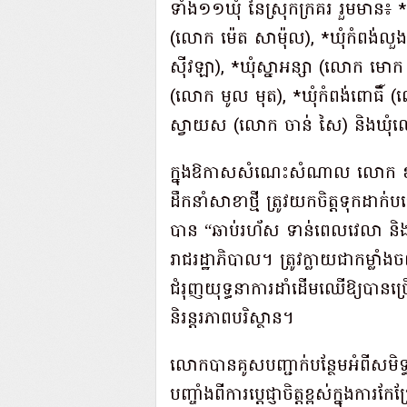
ទាំង១១ឃុំ នៃស្រុកក្រគរ រួមមាន៖ *ឃ
(លោក ម៉េត សាម៉ុល), *ឃុំកំពង់លួង 
ស៊ីវឡា), *ឃុំស្នាអន្សា (លោក មោក 
(លោក មូល មុត), *ឃុំកំពង់ពោធិ៍ (
ស្វាយស (លោក ចាន់ សៃ) និងឃុំឈើ
ក្នុងឱកាសសំណេះសំណាល លោក ខូយ រ
ដឹកនាំសាខាថ្មី ត្រូវយកចិត្តទុកដា
បាន “ឆាប់រហ័ស ទាន់ពេលវេលា 
រាជរដ្ឋាភិបាល។ ត្រូវក្លាយជាកម្លា
ជំរុញយុទ្ធនាការដាំដើមឈើឱ្យបានច្
និរន្តរភាពបរិស្ថាន។
លោកបានគូសបញ្ជាក់បន្ថែមអំពីសមិទ្
បញ្ចាំងពីការប្តេជ្ញាចិត្តខ្ពស់ក្នុងកា