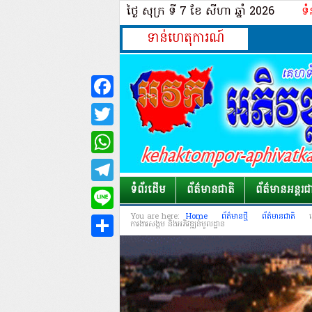
ថ្ងៃ សុក្រ ទី 7​ ខែ សីហា ឆ្នាំ 2026
ទំ
ទាន់ហេតុការណ៍
Facebook
Twitter
WhatsApp
Telegram
ទំព័រដើម
ព័ត៌មានជាតិ
ព័ត៌មានអន្តរជ
Line
You are here:
Home
ព័ត៌មានថ្មី
ព័ត៌មានជាតិ
ការងារសង្គម និងអភិវឌ្ឍន៍មូលដ្ឋាន
Share