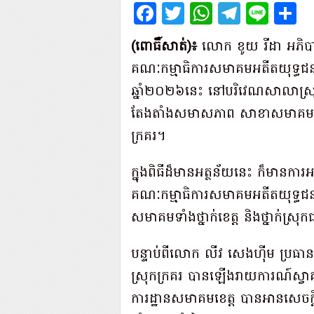
Facebook
Twitter
WhatsAp
Teleg
Lin
S
(ពោធិ៍សាត់)៖
លោក ខូយ រីដា អភិប
គណៈកម្មាធិការសមាគមអតីតយុទ្ធជន និ
ឆ្នាំ២០២៦នេះ នៅបរិវេណសាលាស្រុកក្
តែងតាំងសមាសភាព សាខាសមាគមអតីតយ
ក្រគរ។
ក្នុងពិធីដ៏មានអត្ថន័យនេះ ក៏មានក
គណៈកម្មាធិការសមាគមអតីតយុទ្ធជន ន
សមាគមទាំងថ្នាក់ខេត្ត និងថ្នាក់ស្រុ
បន្ទាប់ពីលោក លីវ សេងហ៊ីម ប្រធាន
ស្រុកក្រគរ បានឡើងរាយការណ៍ស្វាគ
ការដ្ឋានសមាគមខេត្ត បានអានសេចក្