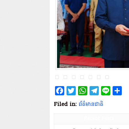
Facebook
Twitter
WhatsAp
Teleg
Lin
S
Filed in:
ព័ត៌មានជាតិ
Recent Posts