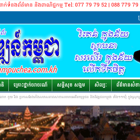
នាក់ទំនងព័ត៌មាន និងពាណិជ្ជកម្ម Tel: 077 79 79 52 | 088 779 7
ក្រុមប្រឹ
ាតិ
គ្រោះថ្នាក់​ចរាចរណ៍
សន្តិសុខ សង្គម
សិល្បៈ
ព័ត៌មាន​សំខ
លោក ខូយ រីដា ប្រកាសតែងតាំងសមាសភាពសាខាសមាគមអតីតយុទ្ធជន និងនិវត្តជនកម្ពុជា ទាំង១១ឃុំ ក្នុងស្រុកក្រគរ