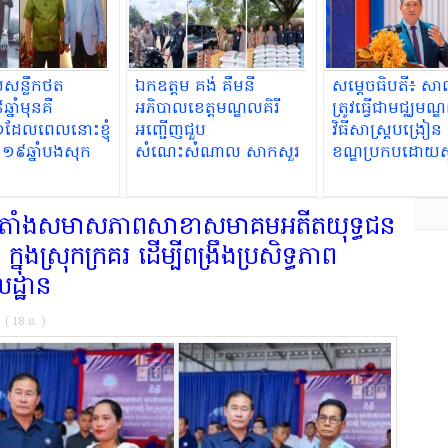
យសន្លឹកថត
ឯកឧត្តម គង់ គឹមនី
សម្ដេចធិបតី​៖ ស
នាំមុនគឺ
អភិបាលខេត្តមណ្ឌលគិរី
ត្រូវធ្វើជាមជ្ឈម
១ដែលពេលនោះខ្ញុំ
អញ្ជើញជួប
វិធីសាស្ត្របង្រៀន
១៩ឆ្នាំបងសុក
សំណេះសំណាល សាកសួរ
ខណ្ឌប្រកបដោយស្
ុ២៩ឆ្នាំ
ទុក្ខ និងឧបត្ថម្ភសម្ភារដល់
ដើម្បីធានាថាសិស
កម្លាំងកងរាជអាវុធហត្ថខេត្ត
បានចំណេះដឹង និ
ច្បាស់លាស់
ងតាំងសមាសភាពសាខាសមាគមអតីតយុទ្ធជន
ក្នុងស្រុកក្រគរ ដើម្បីពង្រឹងប្រសិទ្ធភាព
លដ្ឋាន
ន ( 18 ន. )