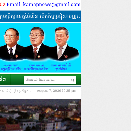
9 52
Email: kamapnews@gmail.com
ក្សាខេត្តប៉ៃលិន បើកកិច្ចប្រជុំសាមញ្ញលើកទី២៧ អាណត្តិទី៤ ពិភាក្សាការង
ាន់ៗ
 ដើម្បីពង្រឹងប្រសិទ្ធភាព
August 7, 2026 12:35 pm