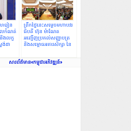
ាលារៀន
ព្រឹកថ្ងៃនេះសម្តេចមហាបវរ
ណ្ឌលកំណត់
ធិបតី ហ៊ុន ម៉ាណែត
 និងលក្ខ
អញ្ជើញប្រគល់សញ្ញាបត្រ
តង់ដា
និងសម្ពោធអគារសិក្សា នៃ
្សទទួល
សាកលវិទ្យាល័យភូមិន្ទនីតិ
ងបំណិន
សាស្ត្រ និងវិទ្យាសាស្ត្រ
សារព័ត៌មាន«កម្ពុជាអភិវឌ្ឍន៍»
សេដ្ឋកិច្ច