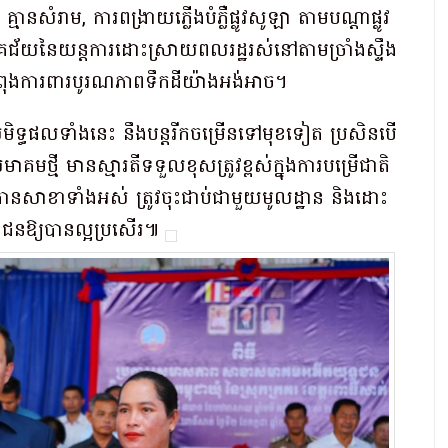
្មានសំរាម, ការពង្រាយភ្លើងបំភ្លឺផ្លូវសូឡា តាមបណ្តាផ្លូវ
ោគជ័យនៃយន្តការដោះស្រាយពលរដ្ឋរស់នៅតាមច្រាំងស្ទឹង
កំពុងការពារបូរណភាពទឹកដីយ៉ាងអង់អាច។
មិទ្ធផលទាំងនេះ នឹងបន្តរីកចម្រើនទៅមុខទៀត ប្រសិនបើ
្រីសមាគមថ្មី មានស្មារតីទទួលខុសត្រូវខ្ពស់ក្នុងការបម្រើជាតិ
រធានសាខាទាំងអស់ ត្រូវចុះជាប់ជាមួយមូលដ្ឋាន និងដោះ
ជនឱ្យបានល្អប្រសើរ៕