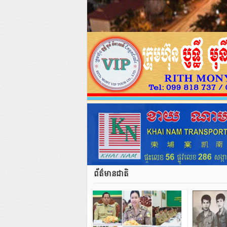
ព័ត៌មានជាតិ