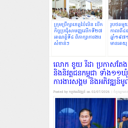
ក្រុមប្រឹក្សាខេត្តប៉ៃលិន បើក
រូបថតមួ
កិច្ចប្រជុំសាមញ្ញលើកទី២៧
កាលពី៤៨ឆ្
អាណត្តិទី៤ ពិភាក្សាការងារ
ឆ្នាំ១៩៧
សំខាន់ៗ
មានអាយុ 
សារឿនអាយ
លោក ខូយ រីដា ប្រកាសតែ
និងនិវត្តជនកម្ពុជា ទាំង១១ឃុំ 
ការងារសង្គម និងអភិវឌ្ឍន៍មូ
Posted by កម្ពុជាអភិវឌ្ឍន៍
on 02/07/2026
| ចំនួនអ្នកអា