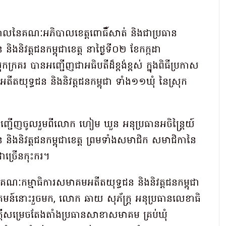
p
ram
e
hare
ាលនៃគណៈអភិបាលខេត្តពោធិ៍សាត់ និងជាប្រធាន
ងនិវត្តជនកម្ពុជាខេត្ត នាថ្ងៃទី០២ ខែកក្កដា
រគរ បានអញ្ជើញជាអធិបតីដ៏ខ្ពង់ខ្ពស់ ក្នុងពិធីប្រកាស
ុទ្ធជន និងនិវត្តជនកម្ពុជា ទាំង១១ឃុំ នៃស្រុក
ារអញ្ជើញចូលរួមពីលោក ហៀម ឃួន អនុប្រធានអចិន្ត្រៃយ៍
ិងនិវត្តជនកម្ពុជាខេត្ត ព្រមទាំងសមាជិក សមាជិកានៃ
កជាច្រើនកុះករ។
គណៈកម្មាធិការសមាគមអតីតយុទ្ធជន និងនិវត្តជនកម្ពុជា
មន៍នោះរួចមក, លោក ឆាយ សុភ័ក្ត្រ អនុប្រធានលេខាធិ
តីសម្រេចតែងតាំងប្រធានសាខាសមាគម គ្រប់ឃុំ