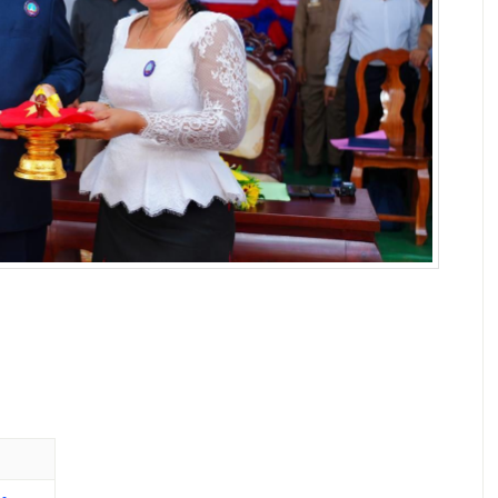
p
ram
e
hare