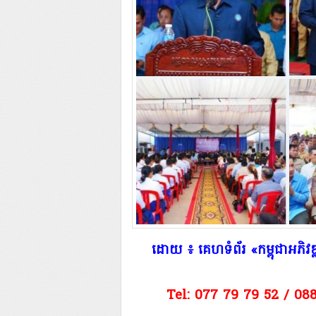
​ដោយ ៖ គេហទំព័រ «កម្ពុជាអភ
Tel: 077 79 79 52 / 08