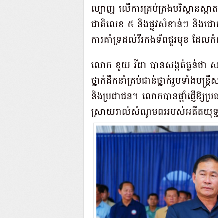
ល្បាញ លើការគ្រប់គ្រងបរិស្ថានស្អាត គ
ជាតិលេខ ៥ និងផ្លូវសំខាន់ៗ និងជ
ការគាំទ្រដល់វីរកងទ័ពជួរមុខ ដែល
លោក ខូយ រីដា បានសង្កត់ធ្ងន់ថា ស
ថ្នាក់ដឹកនាំគ្រប់ជាន់ថ្នាក់រួមទាំងមន្ត
និងប្រជាជន។ លោកបានផ្តាំផ្ញើឱ្យប្
ស្រាយរាល់សំណូមពររបស់អតីតយុទ្ធ