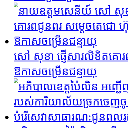
សៅ សុខា ផ្ញើសារលិខិតគោរព
ឱកាសចម្រើនជន្មាយុ