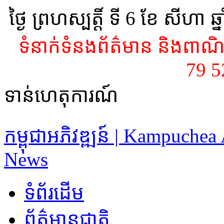
ថ្ងៃ ព្រហស្បត្ដិ៍ ទី 6​ ខែ សីហា ឆ្
ទំនាក់ទំនងព័ត៌មាន និងពាណិជ
79 
ទាន់ហេតុការណ៍
កម្ពុជាអភិវឌ្ឍន៍ | Kampuche
News
ទំព័រដើម
ព័ត៌មានជាតិ