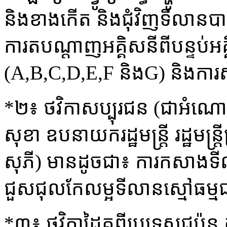
និងខាងកើត និងជុំវិញទីលានបាល
ការតបណ្តាញអគ្គិសនីពីបន្ទប់អគ
(A,B,C,D,E,F និងG) និងកា
*២៖ ថវិកាសប្បុរជន (ជាអំណ
សុខា ឧបនាយករដ្ឋមន្ដ្រី រដ្ឋមន្
សុភី) មានដូចជា៖ ការកសាងទីលា
ជួសជុលកែលម្អទីលានស្មៅធម្មជ
*៣៖ ថវិកាដៃគូពីប្រទេសជប៉ុន 