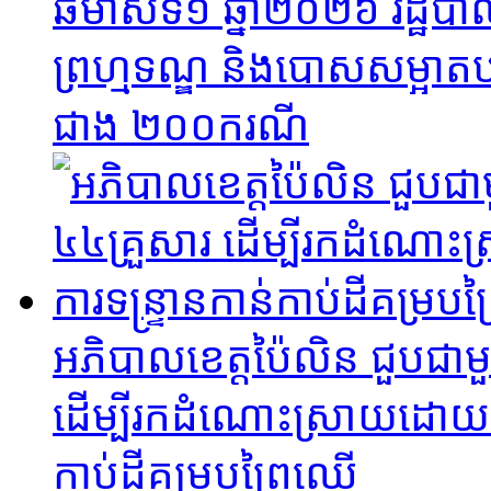
ឆមាសទី១ ឆ្នាំ២០២៦​ រដ្ឋបា
ព្រហ្មទណ្ឌ និងបោសសម្អាតបទ
ជាង ២០០ករណី
អភិបាលខេត្តប៉ៃលិន ជួបជាម
ដើម្បីរកដំណោះស្រាយដោយសន្តិ
កាប់ដីគម្របព្រៃឈើ