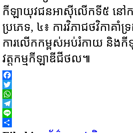
កីឡាយុវជនអាស៊ីលើកទី៥ នៅកម្ព
ប្រភេទ, ៤៖ ការវិភាជថវិកាគាំ
ការលើកកម្ពស់អប់រំកាយ និងកី
វត្តកម្មកីឡាឌីជីថល៕
Facebook
Twitter
WhatsApp
Telegram
Line
Share