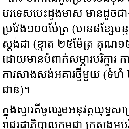
បរទេសបេះដូងមាស មានដូចជា៖ ក
ប្រវែង១០០ម៉ែត្រ (មាន៨ខ្សែប
ស្តង់ដា (ខ្នាត ២៥ម៉ែត្រ គុណ១
ដោយមានបំពាក់សម្ភារបរិក្ខារ ក
ការសាងសង់អគារថ្មីមួយ (ទំហំ 
ជាន់)។
ក្នុងស្មារតីចូលរួមអនុវត្តយុទ
រាជរដ្ឋាភិបាលកម្ពុជា ក្រសួងអប