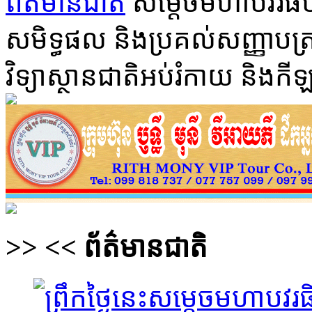
ព័ត៌មានជាតិ
សម្ដេចមហាបវរធិប
សមិទ្ធផល និងប្រគល់សញ្ញាបត្រគ
វិទ្យាស្ថានជាតិអប់រំកាយ និងកី
>>
<<
ព័ត៌មានជាតិ