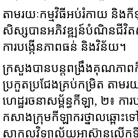
តាមរយៈកម្មវិធីអប់រំកាយ និងកីឡ
សិស្សបានអភិវឌ្ឍន៍បំណិនជីវិតស
ការបង្កើនភាពធន់ និងវិន័យ។
ក្រសួងបានបន្តពង្រឹងគុណភាពកី
ប្រកួតប្រជែងគ្រប់កម្រិត តាម
ហេដ្ឋរចនាសម្ព័ន្ធកីឡា, ២៖ កា
កសាងក្រុមកីឡាករថ្នាលឆ្ពោះទៅកា
សាកលវិទ្យាល័យអាស៊ានលើកទី