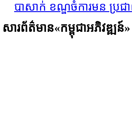
បាសាក់ ខណ្ឌចំការមន ប្រជាពល
សារព័ត៌មាន«កម្ពុជាអភិវឌ្ឍន៍»