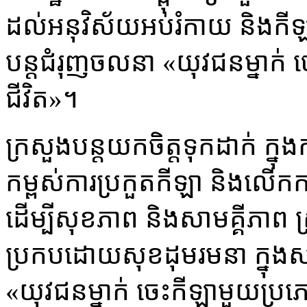
ដល់អនុវិស័យអប់រំកាយ និងកីឡា
បន្តជំរុញចលនា «យុវជនម្នាក់ 
ជីវិត»។
ក្រសួងបន្តយកចិត្តទុកដាក់ ក្
កម្ពស់ការប្រកួតកីឡា និងលើក
ដើម្បីសុខភាព និងសាមគ្គីភាព 
ប្រកបដោយសុខដុមរមនា ក្នុងសង
«យុវជនម្នាក់ ចេះកីឡាមួយប្រភេ