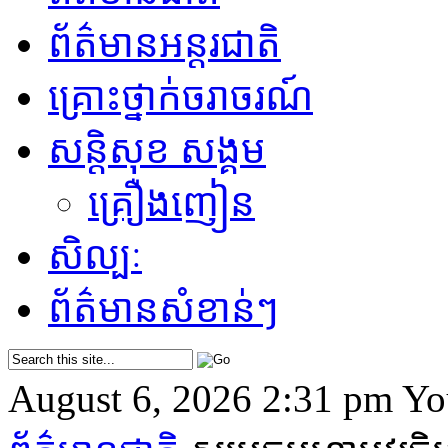
ព័ត៌មានអន្តរជាតិ
គ្រោះថ្នាក់​ចរាចរណ៍
សន្តិសុខ សង្គម
គ្រឿងញៀន
សិល្បៈ
ព័ត៌មាន​សំខាន់ៗ
August 6, 2026 2:31 pm
Yo