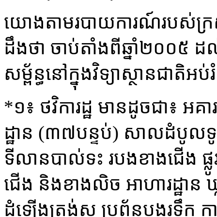
យោងតាមរបាយការណ៍របស់ក្រសួ
ដឹងថា ចាប់តាំងពីឆ្នាំ២០០៥ ដល
សម្ព័ន្ធនៅក្នុងវិទ្យាស្ថានជាតិអ
*១៖ ថវិការដ្ឋ មានដូចជា៖ អគារ
ដ្ឋាន (៣៧បន្ទប់) សាលដំបូល
ទីលានបាល់ទះ របងខាងជើង ផ្លូវ
ជើង និងខាងលិច អាហារដ្ឋាន ឃ្លា
ដំឡើងត្រង់ស្វូ ប្រព័ន្ធបង្ហូរទឹក