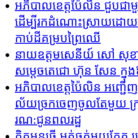
អភិបាលខេត្តប៉ៃលិន ជួបជាម
ដើម្បីរកដំណោះស្រាយដោយសន្តិ
កាប់ដីគម្របព្រៃឈើ
នាយឧត្តមសេនីយ៍ សៅ សុខា
សម្ដេចតេជោ ហ៊ុន សែន ក្នុ
អភិបាល​ខេត្តប៉ៃ​លិន អញ្ជើញ
ល័យច្រក​ចេញចូលតែមួយ ក្រុង​
រណ:ជូនព​លរដ្ឋ
គិតមុនធ្វើ អត់ធ្មត់មួយភ្ល