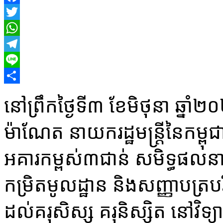
Facebook
Twitter
WhatsApp
Telegram
Line
Share
នៅព្រឹកថ្ងៃទី៣ ខែមិថុនា ឆ្នា
ម៉ាណែត នាយករដ្ឋមន្ដ្រីនៃកម្ពុ
អគារកម្ពស់៣ជាន់ សមិទ្ធផលនាន
កម្រិតមូលដ្ឋាន និងសញ្ញាបត្រប
ដល់គរុសិស្ស គរុនិស្សិត នៅវិទ្