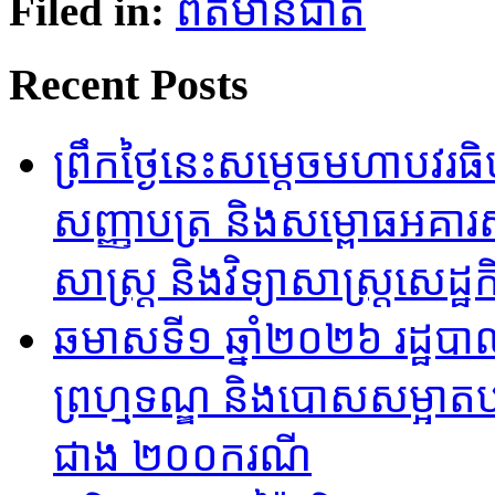
Filed in:
ព័ត៌មានជាតិ
Recent Posts
ព្រឹកថ្ងៃនេះសម្តេចមហាបវរធ
សញ្ញាបត្រ និងសម្ពោធអគារសិ
សាស្ត្រ និងវិទ្យាសាស្ត្រសេដ្ឋកិ
ឆមាសទី១ ឆ្នាំ២០២៦​ រដ្ឋបា
ព្រហ្មទណ្ឌ និងបោសសម្អាតបទ
ជាង ២០០ករណី