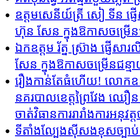
ឧត្តមសេនីយ៍ត្រី សៀ ទីន ផ
ហ៊ុន សែន ក្នុងឱកាសចម្រើនជ
ឯកឧត្តម រ័ត្ន ស្រ៊ាង ផ្ញើស
សែន ក្នុងឱកាសចម្រើនជន្មា
រឿងកាន់តែធំហើយ!​ លោកឧកញ៉
នគរបាលខេត្តព្រៃវែង ឈឿន 
ចាត់វិធានការរារាំងការអនុវត
ទីតាំងល្បែងស៊ីសងខុសច្បាប់ គ