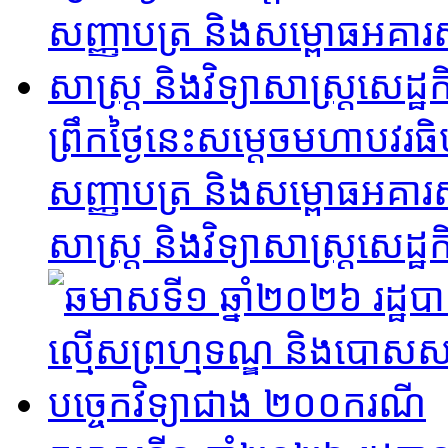
ព្រឹកថ្ងៃនេះសម្តេចមហាបវរធ
សញ្ញាបត្រ និងសម្ពោធអគារសិ
សាស្ត្រ និងវិទ្យាសាស្ត្រសេដ្ឋកិ