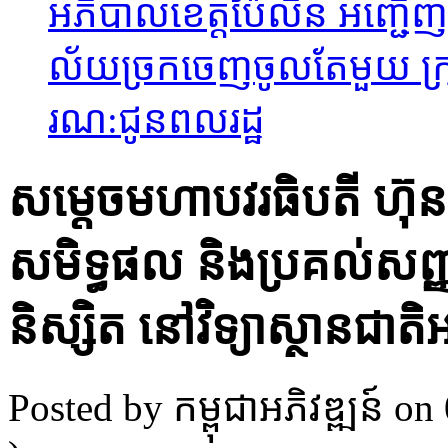
អភិបាល​ខេត្តប៉ៃ​លិន អញ្ជើញ
ល័យច្រក​ចេញចូលតែមួយ ក្រុង​
រណ:ជូនព​លរដ្ឋ
សម្ដេចមហាបវរធិបតី ហ៊ុ
សមិទ្ធផល និងប្រគល់សញ្ញ
និស្សិត នៅវិទ្យាស្ថានជាត
Posted by កម្ពុជាអភិវឌ្ឍន៍
on 