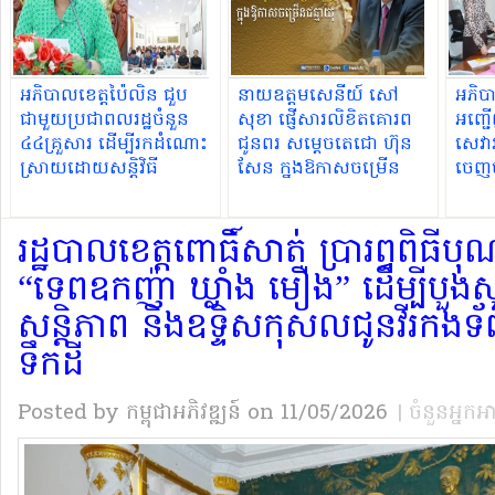
អភិបាលខេត្តប៉ៃលិន ជួប
នាយឧត្តមសេនីយ៍ សៅ
អភិបា
ជាមួយប្រជាពលរដ្ឋចំនួន
សុខា ផ្ញើសារលិខិតគោរព
អញ្ជើ
៤៤គ្រួសារ ដើម្បីរកដំណោះ
ជូនពរ សម្ដេចតេជោ ហ៊ុន
សេវារ
ស្រាយដោយសន្តិវិធី
សែន ក្នុងឱកាសចម្រើន
ចេញច
និងទប់ស្កាត់ការទន្ទ្រានកាន់
ជន្មាយុ
ដើម្ប
កាប់ដីគម្របព្រៃឈើ
រណ:ជ
រដ្ឋបាលខេត្តពោធិ៍សាត់ ប្រារព្ធពិធី
“ទេពឧកញ៉ា ឃ្លាំង មឿង” ដើម្បីបួងស
សន្តិភាព និងឧទ្ទិសកុសលជូនវីរកង
ទឹកដី
Posted by កម្ពុជាអភិវឌ្ឍន៍
on 11/05/2026
| ចំនួនអ្នកអ