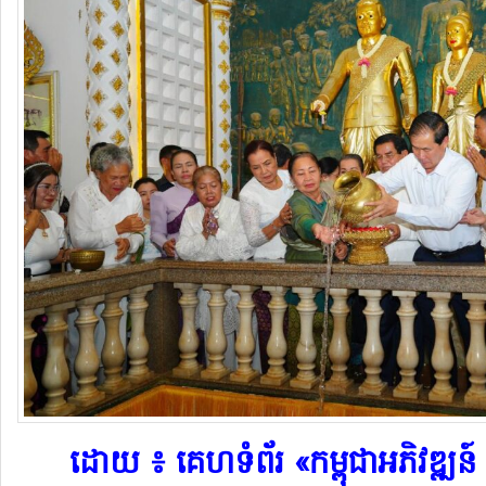
​ដោយ ៖ គេហទំព័រ «កម្ពុជាអភិវឌ្