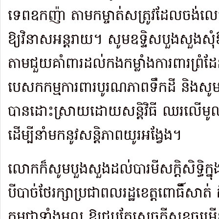
ទេពឧកញ៉ា តាមកម្ចាត់សត្រូវដែលចង់លេបត
ឱ្យវិនាសអន្តរាយ។ សូមឧទ្ទិសបួងសួងសុំ
តាមជួយគាំពារដល់កងកម្លាំងការពារព្រំ
បេសកកម្មការពារបូរណភាពទឹកដី និងសូមឱ្យ
បានដោះស្រាយដោយសន្តិវិធី ឈរលើមូលដ្ឋ
ដើម្បីនាំមកនូវសន្តិភាពយូរអង្វែង​។​
លោកក៏សូមបួងសួងដល់បារមីសក្តិសិទ្ធិក
បីបាច់ថែរក្សាប្រជាពលរដ្ឋខេត្តពោធិ៍សាត់ 
កម្ពុជាទាំងមូល ឱ្យជួបតែសេចក្តីសុខចម