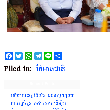
Facebook
Twitter
WhatsApp
Telegram
Line
Share
Filed in:
ព័ត៌មានជាតិ
Recent Posts
អភិបាលខេត្តប៉ៃលិន ជួបជាមួយប្រជា
ពលរដ្ឋចំនួន ៤៤គ្រួសារ ដើម្បីរក