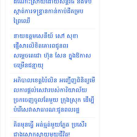
ដំណោះស្រាយដោយសន្តិវិធី និងទប់
ស្កាត់ការទន្ទ្រានកាន់កាប់ដីគម្រប
ព្រៃឈើ
នាយឧត្តមសេនីយ៍ សៅ សុខា
ផ្ញើសារលិខិតគោរពជូនពរ
សម្ដេចតេជោ ហ៊ុន សែន ក្នុងឱកាស
ចម្រើនជន្មាយុ
អភិបាល​ខេត្តប៉ៃ​លិន អញ្ជើញពិនិត្យមើ​
លការផ្តល់សេវារបស់​ការិយា​ល័យ
ច្រក​ចេញចូលតែមួយ ក្រុង​ស្រុក ដើម្បី
បំរើសេ​វាសាធា​រណ:ជូនព​លរដ្ឋ
គិតមុនធ្វើ អត់ធ្មត់មួយភ្លែត ប្រសើរ
ជាងសោកស្ដាយមួយជីវិត!