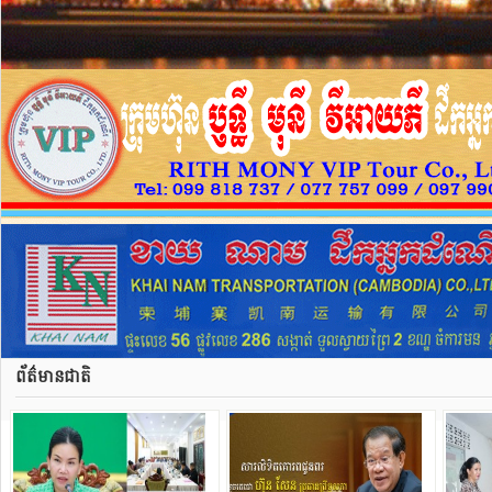
ព័ត៌មានជាតិ