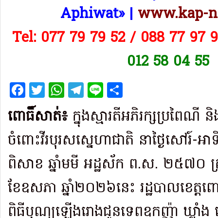
Aphiwat​» |
www.kap-n
Tel: 077 79 79 52 / 088 77 97 
012 58 04 55
Facebook
Twitter
WhatsApp
Telegram
Line
Share
ពោធិ៍សាត់៖
ក្នុងស្មារតីអភិរក្សប្រពៃណី 
ចំពោះវីរបុរសស្នេហាជាតិ នាថ្ងៃសៅរ៍-អា
ពិសាខ ឆ្នាំមមី អដ្ឋស័ក ព.ស. ២៥៧០ ត្
ខែឧសភា ឆ្នាំ២០២៦នេះ រដ្ឋបាលខេត្តពោធិ
ពិធីបុណ្យឡើងរោងជូនទេពឧកញ៉ា ឃ្លាំង 