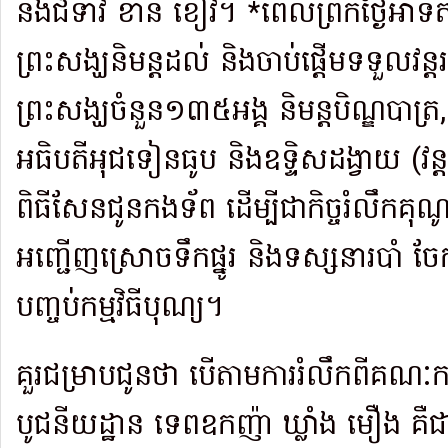
និងជំទាវ ខាន់ ខៀវ។ *ពេលព្រឹកថ្ងៃអាទ
ព្រះសង្ឃនិមន្តដល់ និងចាប់ផ្តើមទទួលវន្
ព្រះសង្ឃចំនួន១៣៥អង្គ និមន្តបិណ្ឌបាត្
អធិបតីអុជទៀនធូប និងឧទ្ទិសដង្វាយ (វន្
ពិធីសែនជូនកងទ័ព ដើម្បីជាកិច្ចរំលឹកគុណ
អញ្ជើញស្រោចទឹកផ្នូរ និងទស្សនារបាំ ច
បញ្ចប់កម្មវិធីបុណ្យ។
គួរជម្រាបជូនថា បើតាមការរំលឹកពីគណៈកម្
បូជនីយដ្ឋាន ទេពឧកញ៉ា ឃ្លាំង មឿង គឺជាម