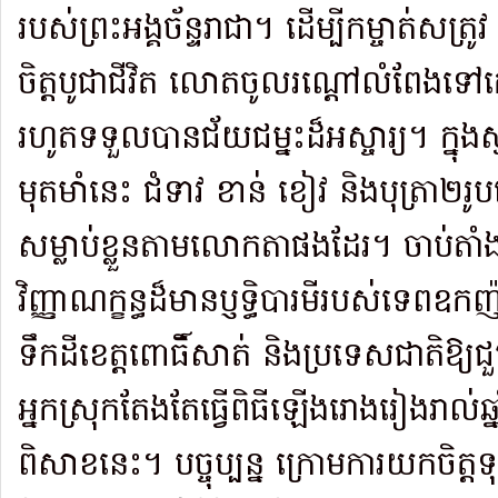
របស់ព្រះអង្គច័ន្ទរាជា។ ដើម្បីកម្ចាត់សត
ចិត្តបូជាជីវិត លោតចូលរណ្ដៅលំពែងទៅក
រហូតទទួលបានជ័យជម្នះដ៏អស្ចារ្យ។ ក្នុងស្
មុតមាំនេះ ជំទាវ ខាន់ ខៀវ និងបុត្រា
សម្លាប់ខ្លួនតាមលោកតាផងដែរ។ ចាប់ត
វិញ្ញាណក្ខន្ធដ៏មានប្ញទ្ធិបារមីរបស់ទេពឧ
ទឹកដីខេត្តពោធិ៍សាត់ និងប្រទេសជាតិឱ្យ
អ្នកស្រុកតែងតែធ្វើពិធីឡើងរោងរៀងរាល់ឆ្ន
ពិសាខនេះ។ បច្ចុប្បន្ន ក្រោមការយកចិត្តទុ