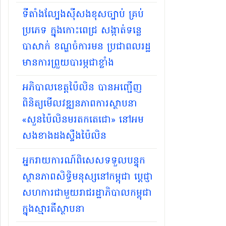
ទីតាំងល្បែងស៊ីសងខុសច្បាប់ គ្រប់
ប្រភេទ ក្នុងកោះពេជ្រ សង្កាត់ទន្លេ
បាសាក់ ខណ្ឌចំការមន ប្រជាពលរដ្ឋ
មានការព្រួយបារម្ភជាខ្លាំង
អភិបាល​ខេត្តប៉ៃលិន បាន​អញ្ជើញ​
ពិនិត្យមើ​លវឌ្ឍន​ភាពការស្ថា​បនា
«សួនប៉ៃ​លិនម​រតកតេជោ» នៅអ​ម
សងខាង​ដងស្ទឹង​ប៉ៃលិន
អ្នករាយការណ៍ពិសេសទទួលបន្ទុក
ស្ថានភាពសិទ្ធិមនុស្សនៅកម្ពុជា ប្ដេជ្ញា
សហការជាមួយរាជរដ្ឋាភិបាលកម្ពុជា
ក្នុងស្មារតីស្ថាបនា