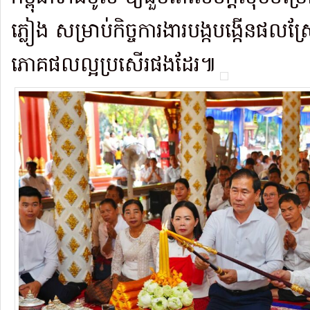
ភ្លៀង សម្រាប់កិច្ចការងារបង្កបង្កើនផលស
ភោគផលល្អប្រសើរផងដែរ៕