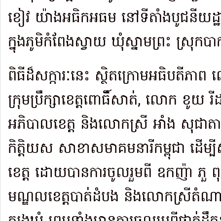
ខៀវ យ៉ាងអធិកអធម នៅទីតាំងបូជនីយដ្ឋានប្
ក្នុងភូមិកំពែងស្វាយ ឃុំស្នាមព្រះ ស្រុកប
ពិធីដ៏សក្ការៈនេះ ស្ថិតក្រោមអធិបតីភាព ល
ក្រុមប្រឹក្សាខេត្តពោធិ៍សាត់, លោក ខូ
អភិបាលខេត្ត និងលោកស្រី អាំង សុជាតា 
កិត្តិយស សាខាសមាគមនារីកម្ពុជា ដើម្បីស
ខេត្ត ដោយបានការចូលរួមពី ឧកញ៉ា ភួ ព
មណ្ឌលខេត្តបាត់ដំបង និងលោកស្រីតំណាង