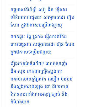
ឧត្តមសេនីយ៍ត្រី សៀ ទីន ផ្ញើសារ
លិខិតគោរពជូនពរ សម្ដេចតេជោ ហ៊ុន
សែន ក្នុងឱកាសចម្រើនជន្មាយុ
ឯកឧត្តម រ័ត្ន ស្រ៊ាង ផ្ញើសារលិខិត
គោរពជូនពរ សម្ដេចតេជោ ហ៊ុន សែន
ក្នុងឱកាសចម្រើនជន្មាយុ
រឿងកាន់តែធំហើយ!​ លោកឧកញ៉ា​
ជឹម សុខ ដាក់ពាក្យប្តឹងស្នងការ
នគរបាលខេត្តព្រៃវែង ឈឿន ប៊ុនឆន
និងស្នងការរងឡេង​ ពៅ​ ពីបទចាត់
វិធានការរារាំងការអនុវត្តច្បាប់ និង
កំហែងយក