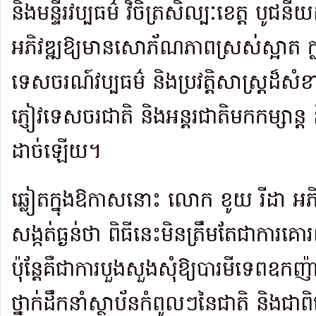
និងមន្ទីរវប្បធម៌ វិចិត្រសិល្បៈខេត្ត បូជនីយ
អភិវឌ្ឍឱ្យមានសោភ័ណភាពស្រស់ស្អាត ក្
ទេសចរណ៍វប្បធម៌ និងប្រវត្តិសាស្ត្រដ៏ស
ភ្ញៀវទេសចរជាតិ និងអន្តរជាតិមកកម្សាន្
ដាច់ឡើយ។
ឆ្លៀតក្នុងឱកាសនោះ លោក ខូយ រីដា អភិ
សង្កត់ធ្ងន់ថា ពិធីនេះមិនត្រឹមតែជាការគោ
ប៉ុន្តែគឺជាការបួងសួងសុំឱ្យបារមីទេពឧក
ថ្នាក់ដឹកនាំស្ថាប័នកំពូលៗនៃជាតិ និងជ