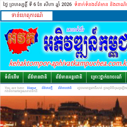
ថ្ងៃ ព្រហស្បត្ដិ៍ ទី 6​ ខែ សីហា ឆ្នាំ 2026
ទំនាក់ទំនងព័ត៌មាន និងពាណិ
ទាន់ហេតុការណ៍
ទំព័រដើម
ព័ត៌មានជាតិ
ព័ត៌មានអន្តរជាតិ
គ្រោះថ្នាក់​ចរាចរណ៍
You are here:
Home
ព័ត៌មានថ្មី
ព័ត៌មានជាតិ
រដ្ឋបាលខេត្តពោធិ៍សាត់ ប្រារព្ធពិធីបុណ្យ
កងទ័ពការពារបូរណភាពទឹកដី