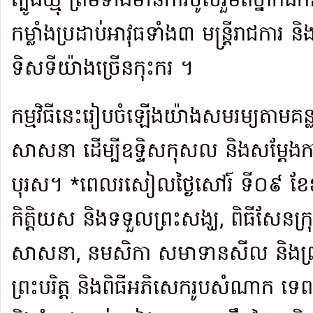
ត្បូងឃ្មុំ ព្រមទាំងមានការចូលរួមពីថ្នាក់ដឹ
កម្លាំងប្រដាប់អាវុធទាំង៣ មន្ត្រីរាជការ និ
ទិសទីយ៉ាងច្រើនកុះករ ។
កម្មវិធីនេះរៀបចំឡើងយ៉ាងសមរម្យតាមគន
សាសនា ដើម្បីឧទ្ទិសកុសល និងសម្ដែងកា
បុរស។ *ពេលរសៀលថ្ងៃសៅរ៍ ទី០៩ ខែឧស
កិត្តិយស និងទទួលព្រះសង្ឃ, ពិធីសែនក
សាសនា, នមសិកា សមាទានសីល និងព្រះ
ព្រះបរិត្ត និងពិធីអភិសេករូបសំណាក ទេ