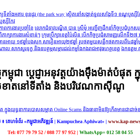
ញស្សីកែវ
លោកជំទាវបណ្ឌិត បាន ស្រីមុំ អញ្ជើញដឹកនាំកិច្ចប្រជុំបូកស
ក្រុមប្រឹក្សាខេត្តប៉ៃលិន បើកកិច្ចប្រជុំសាមញ្ញលើកទី២៧
រូបថតមួយសន្លឹកថតកាលពី៤៨ឆ្នាំម
ឯកឧត្តម 
្ពុជា ប្តេជ្ញាអនុវត្តយ៉ាងម៉ឹងម៉ាត់បំផុ
់ខាតនៅទីតាំង និងបរិវេណកាស៊ីណូ
៖ គេហទំព័រ «កម្ពុជាអភិវឌ្ឍន៍ | Kampuchea Aphiwat​» |
www.kap-news
Tel: 077 79 79 52 / 088 77 97 952 |
WhatsApp= 012 58 04 55