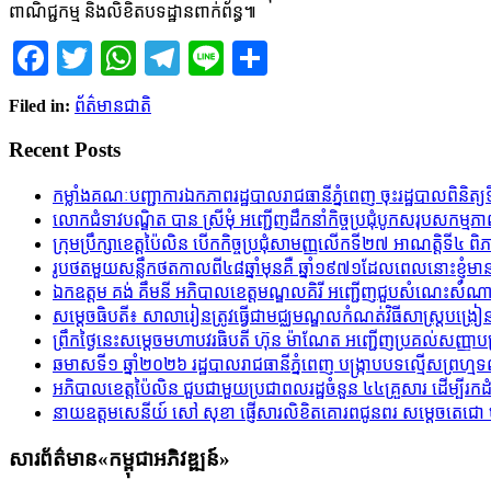
ពាណិជ្ជកម្ម និងលិខិតបទដ្ឋានពាក់ព័ន្ធ៕
Facebook
Twitter
WhatsApp
Telegram
Line
Share
Filed in:
ព័ត៌មានជាតិ
Recent Posts
កម្លាំងគណៈបញ្ជាការឯកភាពរដ្ឋបាលរាជធានីភ្នំពេញ ចុះរដ្ឋបាលពិនិត្យទី
លោកជំទាវបណ្ឌិត បាន ស្រីមុំ អញ្ជើញដឹកនាំកិច្ចប្រជុំបូកសរុបសកម្មភា
ក្រុមប្រឹក្សាខេត្តប៉ៃលិន បើកកិច្ចប្រជុំសាមញ្ញលើកទី២៧ អាណត្តិទី៤ ពិ
រូបថតមួយសន្លឹកថតកាលពី៤៨ឆ្នាំមុនគឺ ឆ្នាំ១៩៧១ដែលពេលនោះខ្ញុំមា
ឯកឧត្តម គង់ គឹមនី អភិបាលខេត្តមណ្ឌលគិរី អញ្ជើញជួបសំណេះសំណាល ស
សម្ដេចធិបតី​៖ សាលារៀនត្រូវធ្វើជាមជ្ឈមណ្ឌលកំណត់វិធីសាស្ត្របង
ព្រឹកថ្ងៃនេះសម្តេចមហាបវរធិបតី ហ៊ុន ម៉ាណែត អញ្ជើញប្រគល់សញ្ញាបត្រ 
ឆមាសទី១ ឆ្នាំ២០២៦​ រដ្ឋបាលរាជធានីភ្នំពេញ បង្ក្រាបបទល្មើសព្រហ
អភិបាលខេត្តប៉ៃលិន ជួបជាមួយប្រជាពលរដ្ឋចំនួន ៤៤គ្រួសារ ដើម្បីរកដ
នាយឧត្តមសេនីយ៍ សៅ សុខា ផ្ញើសារលិខិតគោរពជូនពរ សម្ដេចតេជោ ហ
សារព័ត៌មាន«កម្ពុជាអភិវឌ្ឍន៍»