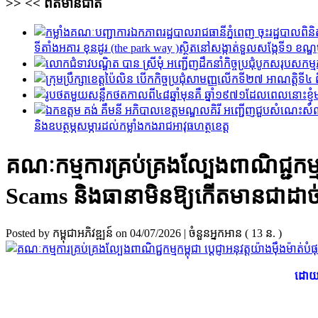
>>
<<
ព័ត៌មានជាតិ
ទីតាំងអគារ ខុនដូរ (the park way )ស្ថិតនៅសង្កាត់ទួលសង្កែទី១ ខណ្ឌប្
និងឧបត្ថម្ភសម្ភារដល់កម្លាំងកងរាជអាវុធហត្ថខេត្ត
គណៈកម្មការគ្រប់គ្រងល្បែងពាណិជ្ជកម្មកម
Scams និងធានាមិនឱ្យកើតមានជាដាច
Posted by កម្ពុជាអភិវឌ្ឍន៍
on 04/07/2026
| ចំនួនអ្នកអាន ( 13 ន. )
​ដោយ 