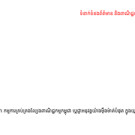
ទំនាក់ទំនងព័ត៌មាន និងពាណិជ្ជ
កម្មការគ្រប់គ្រងល្បែងពាណិជ្ជកម្មកម្ពុជា ប្តេជ្ញាអនុវត្តយ៉ាងម៉ឹងម៉ាត់បំផុ