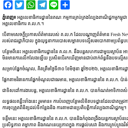
Facebook
Twitter
WhatsApp
Telegram
Line
Share
ភ្នំពេញ៖
អគ្គលេខាធិការដ្ឋាននៃគណៈកម្មការគ្រប់គ្រងល្បែងពាណិជ្ជកម្មកម្ពុ
អគ្គលេខាធិការ គ.ល.ក.។
បើតាមសេចក្តីប្រកាសព័ត៌មានរបស់ គ.ល.ក ដែលបណ្តាញព័ត៌មាន Fresh News ទទួលប
របស់រាជរដ្ឋាភិបាល ក្នុងយុទ្ធនាការបោសសម្អាតបទល្មើសឆបោកតាមប្រព័ន្ធប
បន្ថែមពីនេះ អគ្គលេខាធិការដ្ឋាននៃ គ.ល.ក. នឹងបន្តសហការជាមួយស្ថាប័ន អាជ្ញាធ
មិនមានការលើកលែងឡើយ ប្រសិនបើរកឃើញមានជាប់ពាក់ព័ន្ធនឹងបទល្មើសឆបោក
សម្រាប់ផ្នែកចំណូល, គិតត្រឹមថ្ងៃទី៣០ ខែមិថុនា ឆ្នាំ២០២៦, អគ្គលេខាធិកា
ផ្អែកតាមវិធានការផ្នែកចំណូលជាធរមាន, អគ្គលេខាធិការដ្ឋាននៃ គ.ល.ក. ប៉ាន
ជាទិសដៅការងារបន្ត, អគ្គលេខាធិការដ្ឋាននៃ គ.ល.ក. បានកំណត់អាទិភាពសំខ
លទ្ធផលគន្លឹះទាំងនេះ រួមមាន៖ ការបំពេញបន្ថែមលិខិតបទដ្ឋានដែលជាតម្រូវការចាំប
ការចុះត្រួតពិនិត្យដល់ទីកន្លែងនិង ការតាមដានប្រតិបត្តិការល្បែងពាណិជ្ជកម្ម។
ទន្ទឹមនេះ អគ្គលេខាធិការដ្ឋាននៃ គ.ល.ក. បាននិងកំពុងពង្រឹងយន្តការស្ថាប័
ប្រសិទ្ធភាព តម្លាភាព និងគណនេយ្យភាពក្នុង ការផ្តល់សេវា និងការគ្រប់គ្រងវិស័