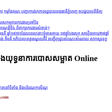
កម្លាំងគណៈបញ្ជាការឯកភាពរដ្ឋបាលរាជធានីភ្នំពេញ ចុះរដ្ឋបាលពិនិត្យ
រុបសកម្មភាពការងារប្រចាំខែ
 អាណត្តិទី៤ ពិភាក្សាការងារសំខាន់ៗ
ុនគឺ ឆ្នាំ១៩៧១ដែលពេលនោះខ្ញុំមានអាយុ ១៩ឆ្នាំបងសុក សារឿនអាយុ២៩ឆ្នាំ
គង់ គឹមនី អភិបាលខេត្តមណ្ឌលគិរី អញ្ជើញជួបសំណេះសំណាល សាកសួរទុក្ខ
ត ក្នុងយុទ្ធនាការបោសសម្អាត Online
.com