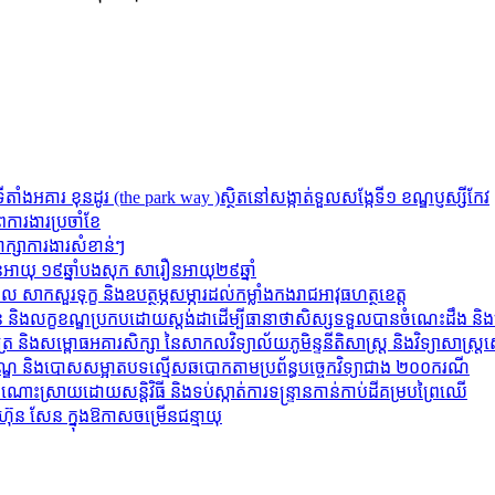
តាំងអគារ ខុនដូរ (the park way )ស្ថិតនៅសង្កាត់ទួលសង្កែទី១ ខណ្ឌប្ញស្សីកែវ
ពការងារប្រចាំខែ
ភាក្សាការងារសំខាន់ៗ
នអាយុ ១៩ឆ្នាំបងសុក សារឿនអាយុ២៩ឆ្នាំ
ាកសួរទុក្ខ និងឧបត្ថម្ភសម្ភារដល់កម្លាំងកងរាជអាវុធហត្ថខេត្ត
្រៀន និងលក្ខខណ្ឌប្រកបដោយស្តង់ដាដើម្បីធានាថាសិស្សទទួលបានចំណេះដឹង និ
និងសម្ពោធអគារសិក្សា នៃសាកលវិទ្យាល័យភូមិន្ទនីតិសាស្ត្រ និងវិទ្យាសាស្ត្រសេដ
្មទណ្ឌ និងបោសសម្អាតបទល្មើសឆបោកតាមប្រព័ន្ធបច្ចេកវិទ្យាជាង ២០០ករណី
ំណោះស្រាយដោយសន្តិវិធី និងទប់ស្កាត់ការទន្ទ្រានកាន់កាប់ដីគម្របព្រៃឈើ
៊ុន សែន ក្នុងឱកាសចម្រើនជន្មាយុ