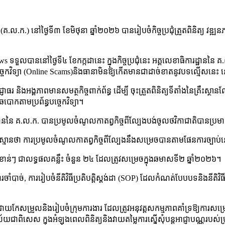
ជា (គ.ល.ក.) នៅថ្ងៃទី៣ ខែមិថុនា ឆ្នាំ២០២៦ បានរៀបចំកិច្ចប្រជុំត្រួតពិនិត្
ាននៅថ្ងៃទី៤ ខែកក្កដានេះ ក្នុងកិច្ចប្រជុំនេះ អគ្គលេខាធិការដ្ឋាននៃ គ.ល.ក
ច្ចេកវិទ្យា (Online Scams)និងធានាមិនឱ្យកើតមានជាដាច់ខាតនូវបទល្មើសនេះ
រ និងអង្គភាពមានសមត្ថកិច្ចពាក់ព័ន្ធ ដើម្បី ចុះត្រួតពិនិត្យទីតាំងនៃគ្រឹះស្ថ
តាមប្រព័ន្ធបច្ចេកវិទ្យា។
រដ្ឋាននៃ គ.ល.ក. បានប្រមូលចំណូលកាតព្វកិច្ចពីល្បែងបង់ចូលថវិកាជាតិបានប្រ
់ស្មានថា ការប្រមូលចំណូលកាតព្វកិច្ចពីល្បែងនឹងសម្រេចបានតាមផែនការច្បាប់ន
ាន់ៗ ជាលទ្ធផលគន្លឹះ ចំនួន ២៤ ដែលត្រូវសម្រេចក្នុងឆមាសទី២ ឆ្នាំ២០២៦។
ាច់, ការរៀបចំនីតិវិធីប្រតិបត្តិស្តង់ដា (SOP) ដែលកំណត់បែបបទនិងនីតិវិធី ការង
នដោយកែសម្រួលនិងរៀបចំក្រុមការងារ ដែលត្រូវអនុវត្តសកម្មភាពគាំទ្រឱ្យការសម្
យជាពិសេស ក្នុងអំឡុងពេលពិនិត្យនិងវាយតម្លៃការស្នើសុំបន្តអាជ្ញាបណ្ណរបស់ប្រតិ