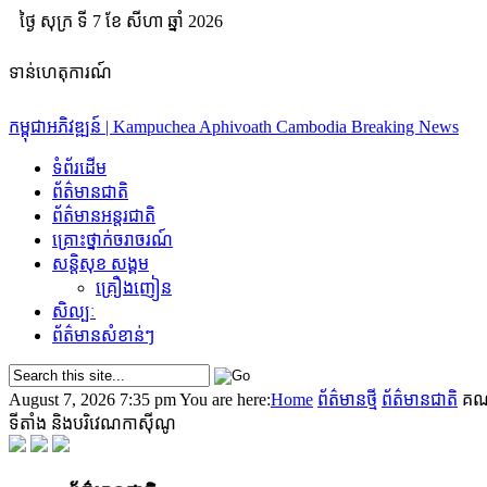
ថ្ងៃ សុក្រ ទី 7​ ខែ សីហា ឆ្នាំ 2026
ទាន់ហេតុការណ៍
កម្ពុជាអភិវឌ្ឍន៍ | Kampuchea Aphivoath
Cambodia Breaking News
ទំព័រដើម
ok
ព័ត៌មានជាតិ
ព័ត៌មានអន្តរជាតិ
គ្រោះថ្នាក់​ចរាចរណ៍
App
សន្តិសុខ សង្គម
គ្រឿងញៀន
am
សិល្បៈ
ព័ត៌មាន​សំខាន់ៗ
August 7, 2026 7:35 pm
You are here:
Home
ព័ត៌មានថ្មី
ព័ត៌មានជាតិ
គណៈ
ទីតាំង និងបរិវេណកាស៊ីណូ