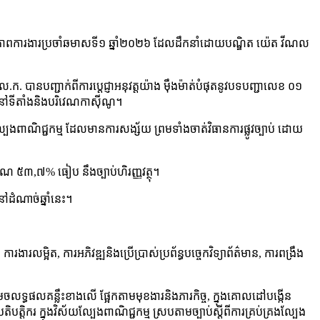
យ វឌ្ឍនភាពការងារប្រចាំឆមាសទី១ ឆ្នាំ២០២៦ ដែលដឹកនាំដោយបណ្ឌិត យ៉េត វីណល
. បានបញ្ជាក់ពីការប្តេជ្ញាអនុវត្តយ៉ាង ម៉ឹងម៉ាត់បំផុតនូវបទបញ្ជាលេខ ០១
 នៅទីតាំងនិងបរិវេណកាស៊ីណូ។
ានល្បែងពាណិជ្ជកម្ម ដែលមានការសង្ស័យ ព្រមទាំងចាត់វិធានការផ្លូវច្បាប់ ដោយ
មាណ ៥៣,៧% ធៀប នឹងច្បាប់ហិរញ្ញវត្ថុ។
ៅដំណាច់ឆ្នាំនេះ។
ារលម្អិត, ការអភិវឌ្ឍនិងប្រើប្រាស់ប្រព័ន្ធបច្ចេកវិទ្យាព័ត៌មាន, ការពង្រឹង
រេចលទ្ធផលគន្លឹះខាងលើ ផ្អែកតាមមុខងារនិងភារកិច្ច, ក្នុងគោលដៅបង្កើន
បត្តិករ ក្នុងវិស័យល្បែងពាណិជ្ជកម្ម ស្របតាមច្បាប់ស្តីពីការគ្រប់គ្រងល្បែង