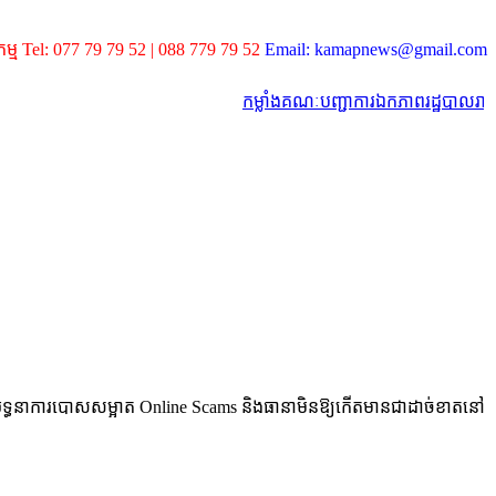
កម្ម Tel: 077 79 79 52 | 088 779 79 52
Email: kamapnews@gmail.com
កម្លាំងគណៈបញ្ជាការឯកភាពរដ្ឋបាលរាជធានីភ្
ត ក្នុងយុទ្ធនាការបោសសម្អាត Online Scams និងធានាមិនឱ្យកើតមានជាដាច់ខាតនៅ