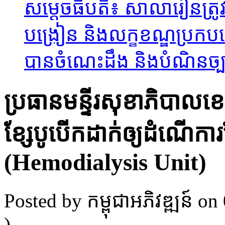
សម្ដេចធិបតី​៖ សាលារៀនត្រូវ
បង្រៀន និងលក្ខខណ្ឌប្រកប
បានចំណេះដឹង និងបំណិនច្
ប្រធានមន្ទីរសុខាភិបាលខ
ខ្សែបូបើកដាក់ឲ្យដំណើក
(Hemodialysis Unit)
Posted by កម្ពុជាអភិវឌ្ឍន៍
on 
)