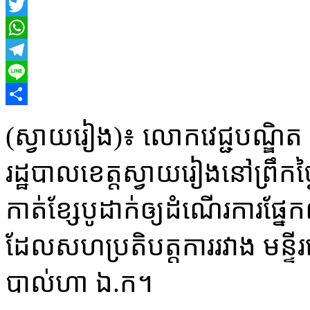
Facebook
Twitter
WhatsApp
Telegram
Line
Share
(ស្វាយរៀង)៖ លោកវេជ្ជបណ្ឌិត គ
រដ្ឋបាលខេត្តស្វាយរៀងនៅព្រឹកថ្
កាត់ខ្សែបូដាក់ឲ្យដំណើរការផ
ដែលសហប្រតិបត្តការរវាង មន្ទីរព
បាល់ហា ឯ.ក។