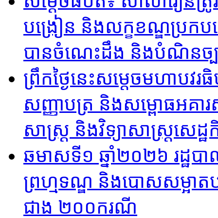
សម្ដេចធិបតី​៖ សាលារៀនត្រូវ
បង្រៀន និងលក្ខខណ្ឌប្រកប
បានចំណេះដឹង និងបំណិនច្
ព្រឹកថ្ងៃនេះសម្តេចមហាបវរធ
សញ្ញាបត្រ និងសម្ពោធអគារសិ
សាស្ត្រ និងវិទ្យាសាស្ត្រសេដ្ឋកិ
ឆមាសទី១ ឆ្នាំ២០២៦​ រដ្ឋបា
ព្រហ្មទណ្ឌ និងបោសសម្អាតបទ
ជាង ២០០ករណី