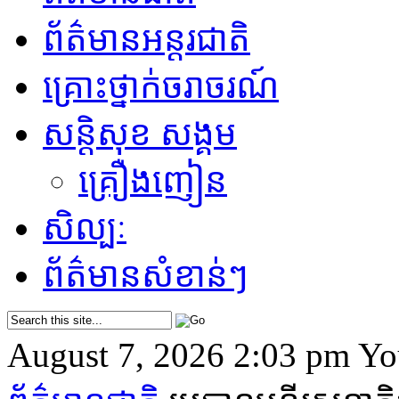
ព័ត៌មានអន្តរជាតិ
គ្រោះថ្នាក់​ចរាចរណ៍
សន្តិសុខ សង្គម
គ្រឿងញៀន
សិល្បៈ
ព័ត៌មាន​សំខាន់ៗ
August 7, 2026 2:03 pm
Yo