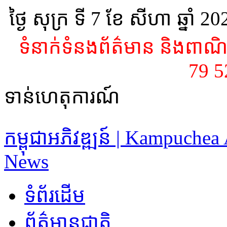
ថ្ងៃ សុក្រ ទី 7​ ខែ សីហា ឆ្នាំ 2
ទំនាក់ទំនងព័ត៌មាន និងពាណិជ
79 
ទាន់ហេតុការណ៍
កម្ពុជាអភិវឌ្ឍន៍ | Kampuche
News
ទំព័រដើម
ព័ត៌មានជាតិ