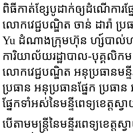
ពិធីកាត់ខ្សែបូដាក់ឲ្យដំណើកា
លោកវេជ្ជបណ្ឌិត ចាន់ ដារ៉ា ប្រ
Yu ដំណាងក្រុមហ៊ុន ហ្ស៍បាល
ការិយាល័យរដ្ឋាបាល-បុគ្គលិកមន
លោកវេជ្ជបណ្ឌិត អនុប្រធានមន្
ប្រធាន អនុប្រធានផ្នែក ប្រធាន អន
ផ្នែកទាំអស់នៃមន្ទីពេទ្យខេត្តស្
បើតាមមន្ត្រីនៃមន្ទីរពេទ្យខេត្ត