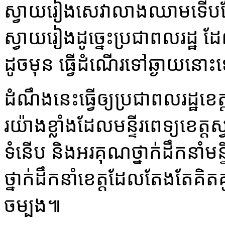
ស្វាយរៀងសេវាលាងឈាមទើបតែមា
ស្វាយរៀងដូច្នេះប្រជាពលរដ្ឋ
ដូចមុន ធ្វើដំណើរទៅឆ្ងាយនោះទេ
ដំណឹងនេះធ្វើឲ្យប្រជាពលរដ្ឋខ
រយ៉ាងខ្លាំងដែលមន្ទីរពេទ្យខេ
ទំនើប និងអរគុណថ្នាក់ដឹកនាំមន្
ថ្នាក់ដឹកនាំខេត្តដែលតែងតែគិ
ចម្បង៕