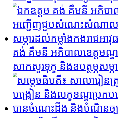
គង់ គឹមនី អភិបាលខេត្តម
សាកសួរទុក្ខ និងឧបត្ថម្ភសម្ភ