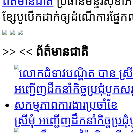
ព័ត៌មានជាតិ
ប្រធានមន្ទីរសុខា
ខ្សែបូបើកដាក់ឲ្យដំណើការផ្ន
>>
<<
ព័ត៌មានជាតិ
ស្រីមុំ អញ្ជើញដឹកនាំកិច្ចប្