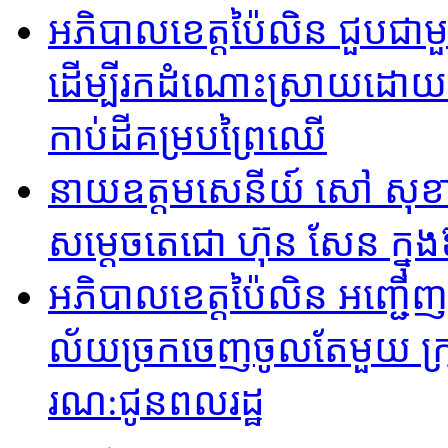
អភិបាលខេត្តប៉ៃលិន ជួបជាម
ដើម្បីរកដំណោះស្រាយដោយសន្តិ
កាប់ដីគម្របព្រៃឈើ
នាយឧត្តមសេនីយ៍ សៅ សុខា
សម្ដេចតេជោ ហ៊ុន សែន ក្នុ
អភិបាល​ខេត្តប៉ៃ​លិន អញ្ជើញ
ល័យច្រក​ចេញចូលតែមួយ ក្រុង​
រណ:ជូនព​លរដ្ឋ