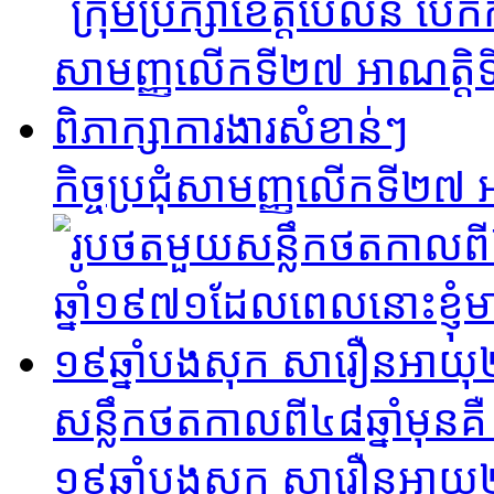
កិច្ចប្រជុំសាមញ្ញលើកទី២៧ អ
សន្លឹកថតកាលពី៤៨ឆ្នាំមុនគ
១៩ឆ្នាំបងសុក សារឿនអាយុ២៩