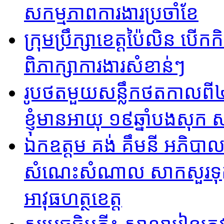
សកម្មភាពការងារប្រចាំខែ
ក្រុមប្រឹក្សាខេត្តប៉ៃលិន បើ
ពិភាក្សាការងារសំខាន់ៗ
រូបថតមួយសន្លឹកថតកាលពី៤៨
ខ្ញុំមានអាយុ ១៩ឆ្នាំបងសុក 
ឯកឧត្តម គង់ គឹមនី អភិបាល
សំណេះសំណាល សាកសួរទុក្ខ ន
អាវុធហត្ថខេត្ត