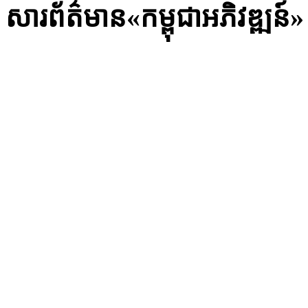
សារព័ត៌មាន«កម្ពុជាអភិវឌ្ឍន៍»