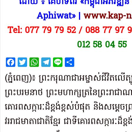
​ដោយ ៖ គេហទំព័រ «កម្ពុជាអភិវឌ្
Aphiwat​» |
www.kap-n
Tel: 077 79 79 52 / 088 77 97 
012 58 04 55
Facebook
Twitter
WhatsApp
Telegram
Line
Share
(ភ្នំពេញ)៖ ព្រះករុណាជាអម្ចាស់ជីវិតលើត្
ព្រះបរមនាថ ព្រះមហាក្សត្រនៃព្រះរាជាណា
គោរពសក្ការៈដ៏ខ្ពង់ខ្ពស់បំផុត និងសម្តេចព្
វររាជមាតាជាតិខ្មែរ ជាទីគោរពសក្ការៈដ៏ខ្ពង់