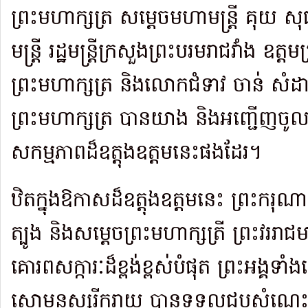
ព្រះមហាក្សត្រ សម្តេចមហាមន្ត្រី គុយ
មន្ត្រី រដ្ឋមន្ត្រីក្រសួងព្រះបរមរាជវាំង ឧត្តមប្
ព្រះមហាក្សត្រ និងលោកជំទាវ ចាន់ សំដារិន្ទ
ព្រះមហាក្សត្រ បានយាង និងអញ្ជើញចូលរួម
សកម្មភាពដ៏ឧត្តុងឧត្តមនេះផងដែរ។
ឋិតក្នុងឱកាសដ៏ឧត្តុងឧត្តមនេះ ព្រះករុណ
ត្បូង និងសម្តេចព្រះមហាក្សត្រី ព្រះវររាជម
គោរពសក្ការៈដ៏ខ្ពង់ខ្ពស់បំផុត ព្រះអង្គទាំង
សោមនស្សរីករាយ បានទទួលជួបសំណ