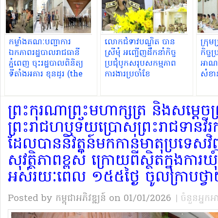
កម្លាំងគណៈបញ្ជាការ
លោកជំទាវបណ្ឌិត បាន
ក្រុម
ឯកភាពរដ្ឋបាលរាជធានី
ស្រីមុំ អញ្ជើញដឹកនាំកិច្ច
កិច្ច
ភ្នំពេញ ចុះរដ្ឋបាលពិនិត្យ
ប្រជុំបូកសរុបសកម្មភាព
អាណត្
ទីតាំងអគារ ខុនដូរ (the
ការងារប្រចាំខែ
សំខា
park way )ស្ថិតនៅ
សង្កាត់ទួលសង្កែទី១
ព្រះកុរណាព្រះមហាក្សត្រ និងសម្តេចព្
ខណ្ឌប្ញស្សីកែវ
ព្រះរាជហឬទ័យប្រោសព្រះរាជទានវីរ
ដែលបាននិវត្តន៍មកកាន់មាតុប្រទេ
សុវត្ថិភាពខ្ពស់ ក្រោយពីស្ថិតក្នុងការ
អស់រយៈពេល ១៥៥ថ្ងៃ ចូលក្រាបថ្វាយ
Posted by កម្ពុជាអភិវឌ្ឍន៍
on 01/01/2026
| ចំនួនអ្នកអ