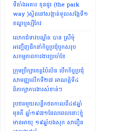
ទីតាំងអគារ ខុនដូរ (the park
way )ស្ថិតនៅសង្កាត់ទួលសង្កែទី១
ខណ្ឌប្ញស្សីកែវ
លោកជំទាវបណ្ឌិត បាន ស្រីមុំ
អញ្ជើញដឹកនាំកិច្ចប្រជុំបូកសរុប
សកម្មភាពការងារប្រចាំខែ
ក្រុមប្រឹក្សាខេត្តប៉ៃលិន បើកកិច្ចប្រជុំ
សាមញ្ញលើកទី២៧ អាណត្តិទី៤
ពិភាក្សាការងារសំខាន់ៗ
រូបថតមួយសន្លឹកថតកាលពី៤៨ឆ្នាំ
មុនគឺ ឆ្នាំ១៩៧១ដែលពេលនោះខ្ញុំ
មានអាយុ ១៩ឆ្នាំបងសុក សារឿន