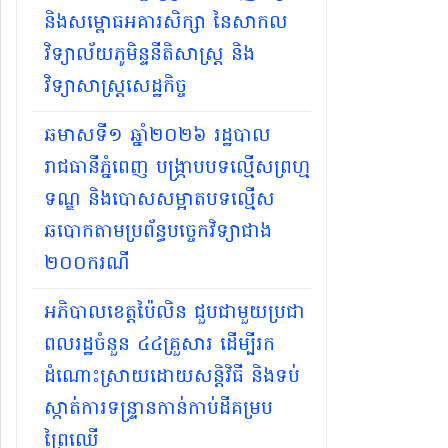
និងសម្ពោធអគារសិក្សា នៃសាកល
វិទ្យាល័យភូមិន្ទនីតិសាស្ត្រ និង
វិទ្យាសាស្ត្រសេដ្ឋកិច្ច
ឆមាសទី១ ឆ្នាំ២០២៦​ រដ្ឋបាល
រាជធានីភ្នំពេញ បង្ក្រាបបទល្មើសព្រហ្ម
ទណ្ឌ និងបោសសម្អាតបទល្មើស
ឆបោកតាមប្រព័ន្ធបច្ចេកវិទ្យាជាង
២០០ករណី
អភិបាលខេត្តប៉ៃលិន ជួបជាមួយប្រជា
ពលរដ្ឋចំនួន ៤៤គ្រួសារ ដើម្បីរក
ដំណោះស្រាយដោយសន្តិវិធី និងទប់
ស្កាត់ការទន្ទ្រានកាន់កាប់ដីគម្រប
ព្រៃឈើ