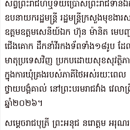
សព្វព្រះរាជហឬទ័យប្រោសព្រះរាជទានឯកឧ
ឧបនាយករដ្ឋមន្ត្រី រដ្ឋមន្ត្រីក្រសួងមុខ
ឧត្តមឧត្តមសេនីយ៍ឯក ហ៊ុន ម៉ានិត មេបញ
ជើងគោក ដឹកនាំវីរកងទ័ពទាំង១៨រូប ដែល
មាតុប្រទេសវិញ ប្រកបដោយសុខសុវត្ថិភាព
ក្នុងការឃុំគ្រងរបស់ភាគីថៃអស់រយៈពេល
ថ្វាយបង្គំគាល់ នៅព្រះបរមរាជវាំង វេលាព
ឆ្នាំ២០២៦។
សម្តេចរាជបុត្រី ព្រះអនុជ នរោត្តម អរុណរស្ម