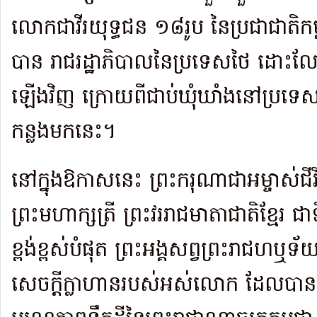
លោកជាវីរយុទ្ធជន ១៨រូប នៃប្រជាជាតិកម
បាន រាជរដ្ឋាភិបាលនៃប្រទេសថៃ ដោះល
ឡើងវិញ ក្រោយពីជាប់ឃុំឃាំងនៅប្រ
កន្លងមកនេះ។
នៅក្នុងឱកាសនេះ ព្រះករុណាជាអម្ចាស់ជីវ
ព្រះមហាក្សត្រី ព្រះវររាជមាតាជាតិខ្មែរ ជ
ខ្ពង់ខ្ពស់បំផុត ព្រះអង្គសព្វព្រះរាជ
សេចក្តីក្លាហានរបស់អស់លោក ដែលបានបំ