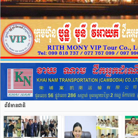
ព័ត៌មានជាតិ