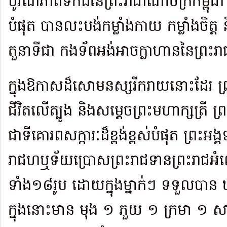
បូរណភាពទឹកដីនៃព្រះរាជាណាចក្រកម្ពុជា ទ
បំផុត បានលះបង់កម្លាំងកាយ កម្លាំងចិត
តួនាទីជា កងទ័ពអង់អាចក្លាហាននៃព្រះរា
ក្នុងឱកាសដ៏សោមនស្សរីករាយនោះដែរ ព្
ជីវិតលើត្បូង និងសម្តេចព្រះមហាក្សត្រី ព្រ
ជាទីគោរពសក្ការៈដ៏ខ្ពង់ខ្ពស់បំផុត ព្រះអង្គទ
រាជហឬទ័យប្រោសព្រះរាជទានព្រះរាជអ
ទាំង១៨រូប ដោយក្នុងម្នាក់ៗ ទទួលបាន 
ក្នុងនោះមាន មុង ១ ភួយ ១ ក្រមា ១ ស