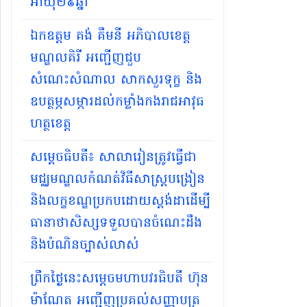
អាយុ២៩ឆ្នាំ
ឯកឧត្តម គង់ គឹមនី អភិបាលខេត្ត
មណ្ឌលគិរី អញ្ជើញជួប
សំណេះសំណាល សាកសួរទុក្ខ និង
ឧបត្ថម្ភសម្ភារដល់កម្លាំងកងរាជអាវុធ
ហត្ថខេត្ត
សម្ដេចធិបតី​៖ សាលារៀនត្រូវធ្វើជា
មជ្ឈមណ្ឌលកំណត់វិធីសាស្ត្របង្រៀន
និងលក្ខខណ្ឌប្រកបដោយស្តង់ដាដើម្បី
ធានាថាសិស្សទទួលបានចំណេះដឹង
និងបំណិនច្បាស់លាស់
ព្រឹកថ្ងៃនេះសម្តេចមហាបវរធិបតី ហ៊ុន
ម៉ាណែត អញ្ជើញប្រគល់សញ្ញាបត្រ