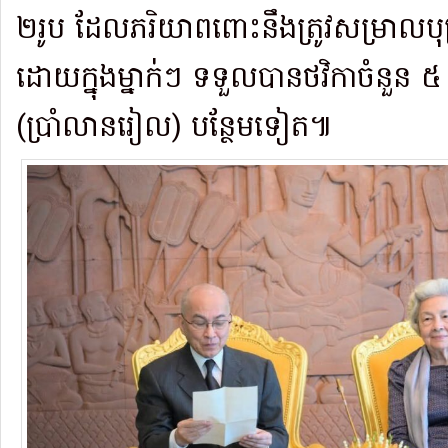
២រូប ដែលភរិយាពពោះនឹងត្រូវសម្រាលបុត
ដោយក្នុងម្នាក់ៗ ទទួលបានថវិកាចំន
(ប្រាំលានរៀល) បន្ថែមទៀត៕