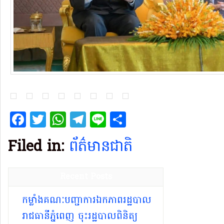
Facebook
Twitter
WhatsApp
Telegram
Line
Share
Filed in:
ព័ត៌មានជាតិ
Recent Posts
កម្លាំងគណៈបញ្ជាការឯកភាពរដ្ឋបាល
រាជធានីភ្នំពេញ ចុះរដ្ឋបាលពិនិត្យ