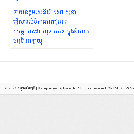
នាយឧត្តមសេនីយ៍ សៅ សុខា
ផ្ញើសារលិខិតគោរពជូនពរ
សម្ដេចតេជោ ហ៊ុន សែន ក្នុងឱកាស
ចម្រើនជន្មាយុ
© 2026
កម្ពុជាអភិវឌ្ឍន៍ | Kampuchea Aphivoath
. All rights reserved.
XHTML
/
CSS
Val