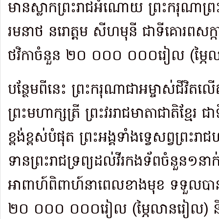
មានស្លាកព្រះរាជអំណោយ ព្រះករុណាព្រ
រមនាថ នរោត្តម សីហមុនី ជាទីគោរពសក្ការៈដ
ថវិកាចំនួន ២០ ០០០ ០០០រៀល (ម្ភៃ
បន្ថែមពីនេះ ព្រះករុណាជាអម្ចាស់ជីវិតលើត
ព្រះមហាក្សត្រី ព្រះវររាជមាតាជាតិខ្មែរ ជ
ខ្ពង់ខ្ពស់បំផុត ព្រះអង្គទាំងទ្វេសព្វព្រ
ទានព្រះរាជទ្រព្យដល់វីរកងទ័ពចំនួន១នាក
អាពាហ៍ពិពាហ៍នាពេលខាងមុខ ទទួលបានថវ
២០ ០០០ ០០០រៀល (ម្ភៃលានរៀល) និង