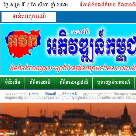
ថ្ងៃ សុក្រ ទី 7​ ខែ សីហា ឆ្នាំ 2026
ទំនាក់ទំនងព័ត៌មាន និងពាណិ
ទាន់ហេតុការណ៍
ទំព័រដើម
ព័ត៌មានជាតិ
ព័ត៌មានអន្តរជាតិ
គ្រោះថ្នាក់​ចរាចរណ៍
You are here:
Home
ព័ត៌មានថ្មី
ព័ត៌មានជាតិ
ព្រះកុរណាព្រះមហាក្សត្រ និងសម្តេចព្រះមហ
មាតុប្រទេសវិញ ប្រកបដោយសុខសុវត្ថិភាពខ្ពស់ ក្រោយពីស្ថិតក្នុងការឃុំគ្រងរបស់ភាគីថៃអស់រយៈពេល ១៥៥ថ្ងៃ 