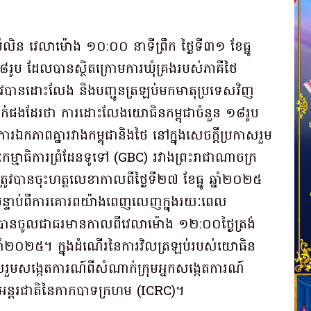
p
ram
e
hare
្តប៉ៃលិន វេលាម៉ោង ១០:០០ នាទីព្រឹក ថ្ងៃទី៣១ ខែធ្នូ
៨រូប ដែលបានស្ថិតក្រោមការឃុំគ្រងរបស់ភាគីថៃ
បានដោះលែង និងបញ្ជូនត្រឡប់មកមាតុប្រទេសវិញ
ក់ផងដែរថា ការដោះលែងយោធិនកម្ពុជាចំនួន ១៨រូប
ការឯកភាពគ្នារវាងកម្ពុជានិងថៃ នៅក្នុងសេចក្តីប្រកាសរួម
ម្មាធិការព្រំដែនទូទៅ (GBC) រវាងព្រះរាជាណាចក្រ
្រូវបានចុះហត្ថលេខាកាលពីថ្ងៃទី២៧ ខែធ្នូ ឆ្នាំ២០២៥
បន្ទាប់ពីការគោរពយ៉ាងពេញលេញក្នុងរយៈពេល
ានចូលជាធរមានកាលពីវេលាម៉ោង ១២:០០ថ្ងៃត្រង់
នូ ឆ្នាំ២០២៥។ ក្នុងដំណើរនៃការវិលត្រឡប់របស់យោធិន
ួមសង្កេតការណ៍ពីសំណាក់ក្រុមអ្នកសង្កេតការណ៍
អន្តរជាតិនៃកាកបាទក្រហម (ICRC)។