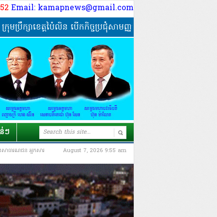
9 52
Email: kamapnews@gmail.com
ឹក្សាខេត្តប៉ៃលិន បើកកិច្ចប្រជុំសាមញ្ញលើកទី២៧ អាណត្តិទី៤ ពិភាក្សាការ
ាន់ៗ
បជូនសាធារណជន អ្នកសារ
August 7, 2026 9:55 am