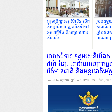
ក្រុមប្រឹក្សាខេត្តប៉ៃលិន បើក
រូបថតមួ
កិច្ចប្រជុំសាមញ្ញលើកទី២៧
កាលពី៤៨ឆ្
អាណត្តិទី៤ ពិភាក្សាការងារ
ឆ្នាំ១៩៧
សំខាន់ៗ
មានអាយុ 
សារឿនអាយ
លោកជំទាវ ឧត្តមសេនីយ៍ឯក ម៉
ជាតិ នៃព្រះរាជាណាចក្រកម្
ព័ត៌មានជាតិ និងអន្តរជាតិមេត្
Posted by កម្ពុជាអភិវឌ្ឍន៍
on 31/12/2025
| ចំនួនអ្នកអា