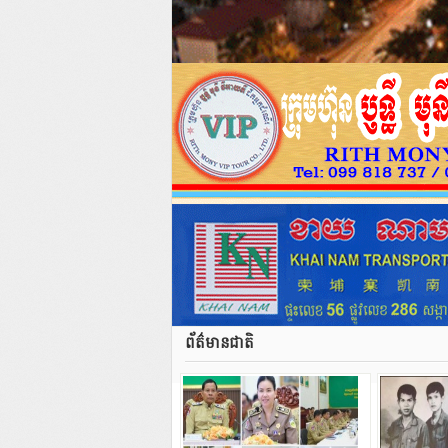
ព័ត៌មានជាតិ