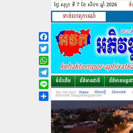
ថ្ងៃ សុក្រ ទី 7​ ខែ សីហា ឆ្នាំ 2026
ទំ
ទាន់ហេតុការណ៍
Facebook
Twitter
WhatsApp
Telegram
ទំព័រដើម
ព័ត៌មានជាតិ
ព័ត៌មានអន្តរជ
Line
You are here:
Home
ព័ត៌មានថ្មី
ព័ត៌មានជាតិ
ព័ត៌មានជាតិ និងអន្តរជាតិមេត្តាជ្រាបថា៖
Share