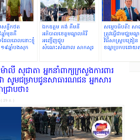
យសន្លឹកថត
ឯកឧត្តម គង់ គឹមនី
សម្ដេចធិបតី​៖ ស
នាំមុនគឺ
អភិបាលខេត្តមណ្ឌលគិរី
ត្រូវធ្វើជាមជ្ឈម
១ដែលពេលនោះខ្ញុំ
អញ្ជើញជួប
វិធីសាស្ត្របង្រៀន
១៩ឆ្នាំបងសុក
សំណេះសំណាល សាកសួរ
ខណ្ឌប្រកបដោយស្
ុ២៩ឆ្នាំ
ទុក្ខ និងឧបត្ថម្ភសម្ភារដល់
ដើម្បីធានាថាសិស
កម្លាំងកងរាជអាវុធហត្ថខេត្ត
បានចំណេះដឹង និ
ច្បាស់លាស់
ាលី សុជាតា អ្នកនាំពាក្យក្រសួងការពារ
ពុជា សូមជម្រាបជូនសាធារណជន អ្នកសារ
តាជ្រាបថា៖
ន ( 29 ន. )