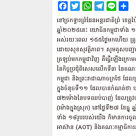
Facebook
Twitter
WhatsAp
Teleg
Lin
S
នៅច្រកទ្វារព្រំដែនអន្តរជាតិព្រំ ខេត
ឆ្នាំ២០២៥នេះ យោធិនកម្ពុជាទាំង ១
អស់រយៈពេល ១៥៥ថ្ងៃមកហើយ ត្រូវ
ដោយសុខសុវត្ថិភាព។ សូមគូសបញ្ជា
ត្រឡប់មកកម្ពុជាវិញ គឺធ្វើឡើងក្រោម
នៃកិច្ចប្រជុំពិសេសលើកទី៣ នៃគណៈក
កម្ពុជា និងព្រះរាជាណាចក្រថៃ ដែលត
ក្នុងចំនុចទី១១ ដែលបានកំណត់ថា 
៧២ម៉ោងនៃបទឈប់បាញ់ ដែលត្រូវប
(ម៉ោងក្នុងស្រុក) នៅថ្ងៃទី២៧ ខែធ្
ទាំង ១៨រូបរបស់យើង ក៏មានការចូលរ
អាស៊ាន (AOT) និងគណៈកម្មាធិការ