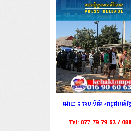
​ដោយ ៖ គេហទំព័រ «កម្ពុជាអភ
Tel: 077 79 79 52 / 08