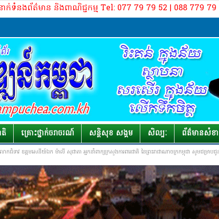
នាក់ទំនងព័ត៌មាន និងពាណិជ្ជកម្ម Tel: 077 79 79 52 | 088 779 7
ក្រុមប្រ
ាតិ
គ្រោះថ្នាក់​ចរាចរណ៍
សន្តិសុខ សង្គម
សិល្បៈ
ព័ត៌មាន​សំខ
លោកជំទាវ ឧត្តមសេនីយ៍ឯក ម៉ាលី សុជាតា អ្នកនាំពាក្យក្រសួងការពារជាតិ នៃព្រះរាជាណាចក្រកម្ពុជា សូមជម្រា