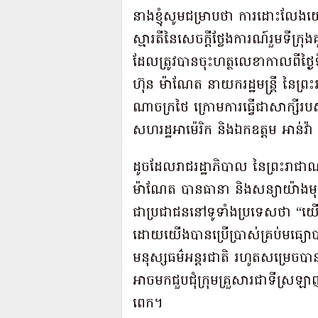
នាងខ្ញុំសូមជម្រាបថា ការដោះលែង
ស្មារតីនៃសេចក្តីថ្លែងការណ៍រួមទីក្រុង
ដែលត្រូវបានចុះហត្ថលេខាកាលពីថ្ង
ហ៊ុន ម៉ាណែត នាយករដ្ឋមន្ត្រី នៃព្រះ
ណាចក្រថៃ ក្រោមការធ្វើជាសាក្ស
សហរដ្ឋអាម៉េរិក និងឯកឧត្តម អាន់វ៉ា 
ដូចដែលរាជរដ្ឋាភិបាល នៃព្រះរាជាណ
ម៉ាណែត បានធានា និងសន្យាយ៉ាងមុត
ជាប្រជាជននៅទូទាំងប្រទេសថា 
ដោយយើងបានប្រើប្រាស់គ្រប់មធ្យោប
មនុស្សធម៌អន្តរជាតិ រហូតសម្រេចប
អាចមកជួបជុំក្រុមគ្រួសារជាទីស្រឡាញ
ពេក។