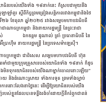
យោធិនរបស់យើងទាំង ១៨នាក់នេះ ក៏ស្របជាមួយនឹង
គូឡាឡាំពួរ ស្តីពីកិច្ចព្រមព្រៀងសន្តិភាពរវាងកម្ពុជានិងថៃ
ៃទី២៦ ខែតុលា ឆ្នាំ២០២៥ រវាងសម្តេចមហាបវរធិបតី
រាជាណាចក្រកម្ពុជា និងនាយករដ្ឋមន្ត្រី នៃព្រះរាជា
ីរបស់ ឯកឧត្តម ដូណាល់ ត្រាំ ប្រធានាធិបតី នៃ
អ៊ីប្រាហ៊ីម នាយករដ្ឋមន្ត្រី នៃប្រទេសម៉ាឡេស៊ី។
ាចក្រកម្ពុជា ជាពិសេស សម្តេចមហាបវរធិបតី ហ៊ុន
មាំជាមួយក្រុមគ្រួសាររបស់យោធិនទាំង ១៨នាក់ ក៏ដូច
“យើងមិនទុកយោធិនរបស់យើងណាម្នាក់ចោលនោះឡើយ”
ាយ និងដំណោះស្រាយ ទាំងការទូត ព្រមទាំងច្បាប់
ានការដោះលែងនាថ្ងៃនេះ ដើម្បីឱ្យយោធិនរបស់យើង
់របស់ខ្លួនដែលបានទន្ទឹងរង់ចាំដោយក្តីនឹករំឮកជាពន់