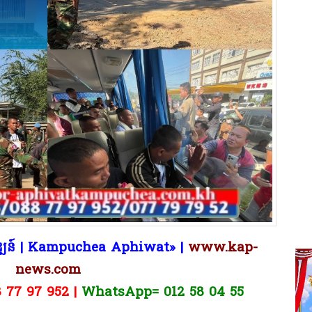
ិវឌ្ឍន៍ | Kampuchea Aphiwat​» |
www.kap-
news.com
8 77 97 952 |
WhatsApp= 012 58 04 55