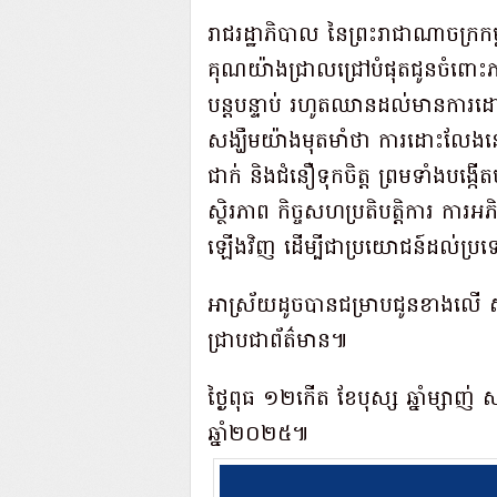
រាជរដ្ឋាភិបាល នៃព្រះរាជាណាចក្រក
គុណយ៉ាងជ្រាលជ្រៅបំផុតជូនចំពោះភ
បន្តបន្ទាប់ រហូតឈានដល់មានការដោះ
សង្ឃឹមយ៉ាងមុតមាំថា ការដោះលែងន
ជាក់ និងជំនឿទុកចិត្ត ព្រមទាំង
ស្ថិរភាព កិច្ចសហប្រតិបត្តិការ ការ
ឡើងវិញ ដើម្បីជាប្រយោជន៍ដល់ប្រ
អាស្រ័យដូចបានជម្រាបជូនខាងលើ ស
ជ្រាបជាព័ត៌មាន៕
ថ្ងៃពុធ ១២កើត ខែបុស្ស ឆ្នាំម្សាញ់
ឆ្នាំ២០២៥៕