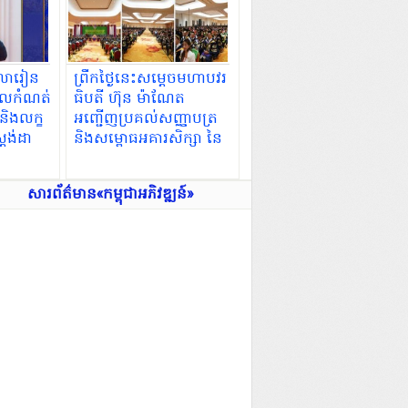
ាលារៀន
ព្រឹកថ្ងៃនេះសម្តេចមហាបវរ
ណ្ឌលកំណត់
ធិបតី ហ៊ុន ម៉ាណែត
 និងលក្ខ
អញ្ជើញប្រគល់សញ្ញាបត្រ
តង់ដា
និងសម្ពោធអគារសិក្សា នៃ
្សទទួល
សាកលវិទ្យាល័យភូមិន្ទនីតិ
ងបំណិន
សាស្ត្រ និងវិទ្យាសាស្ត្រ
សារព័ត៌មាន«កម្ពុជាអភិវឌ្ឍន៍»
សេដ្ឋកិច្ច