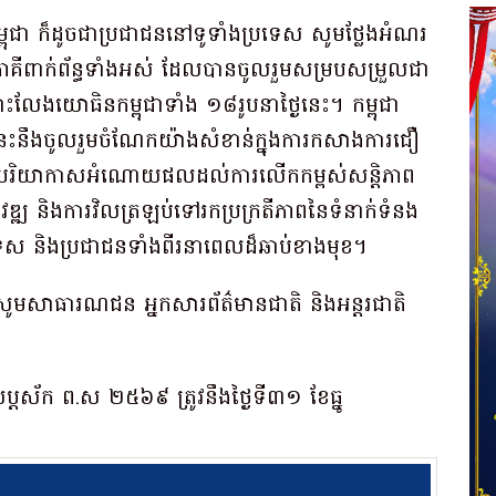
ម្ពុជា ក៏ដូចជាប្រជាជននៅទូទាំងប្រទេស សូមថ្លែងអំណរ
ាគីពាក់ព័ន្ធទាំងអស់ ដែលបានចូលរួមសម្របសម្រួលជា
លែងយោធិនកម្ពុជាទាំង ១៨រូបនាថ្ងៃនេះ។ កម្ពុជា
េះនឹងចូលរួមចំណែកយ៉ាងសំខាន់ក្នុងការកសាងការជឿ
បង្កើតបរិយាកាសអំណោយផលដល់ការលើកកម្ពស់សន្តិភាព
អភិវឌ្ឍ និងការវិលត្រឡប់ទៅរកប្រក្រតីភាពនៃទំនាក់ទំនង
ទេស និងប្រជាជនទាំងពីរនាពេលដ៏ឆាប់ខាងមុខ។
ូមសាធារណជន អ្នកសារព័ត៌មានជាតិ និងអន្តរជាតិ
 សប្តស័ក ព.ស ២៥៦៩ ត្រូវនឹងថ្ងៃទី៣១ ខែធ្នូ