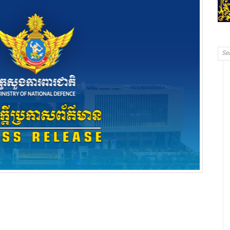
p
ram
e
hare