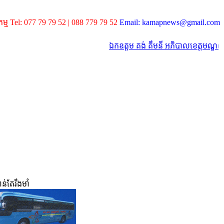
កម្ម Tel: 077 79 79 52 | 088 779 79 52
Email: kamapnews@gmail.com
ឯកឧត្តម គង់ គឹមនី អភិបាលខេត្តមណ្ឌលគិរី
ន់តែរឹងមាំ