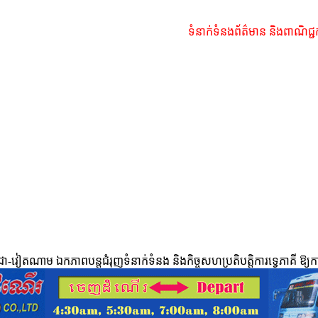
ទំនាក់ទំនងព័ត៌មាន និងពាណិជ្ជ
ពុជា-វៀតណាម ឯកភាពបន្តជំរុញទំនាក់ទំនង និងកិច្ចសហប្រតិបត្តិការទ្វេភាគី ឱ្យកា