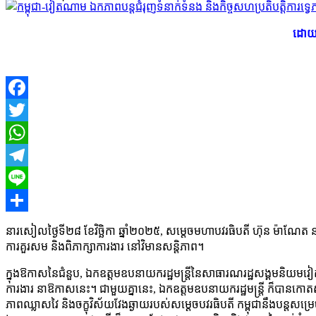
​ដោយ 
Facebook
Twitter
WhatsApp
Telegram
Line
Share
នារសៀលថ្ងៃទី២៨ ខែវិច្ឆិកា ឆ្នាំ២០២៥, សម្តេចមហាបវរធិបតី ហ៊ុន ម៉ាណែត
ការគួរសម និងពិភាក្សាការងារ នៅវិមានសន្តិភាព។
ក្នុងឱកាសនៃជំនួប, ឯកឧត្តមឧបនាយករដ្ឋមន្ត្រីនៃសាធារណរដ្ឋសង្គមនិយមវ
ការងារ នាឱកាសនេះ។ ជាមួយគ្នានេះ, ឯកឧត្តមឧបនាយករដ្ឋមន្ត្រី ក៏បានកោ
ភាពឈ្លាសវៃ និងចក្ខុវិស័យវែងឆ្ងាយរបស់សម្ដេចបវរធិបតី កម្ពុជានឹងបន្តសម្រ