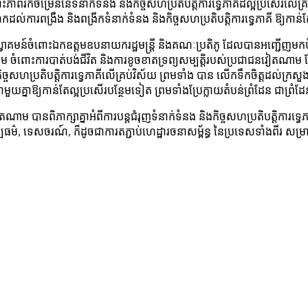
ះភាពរីកចម្រើននៃទំនាក់ទំនង និងកិច្ចសហប្រតិបត្តិការទ្វេភាគីដ៏ល្អប្រសើរលើគ្
ល់ការពង្រឹង និងពង្រីកទំនាក់ទំនង និងកិច្ចសហប្រតិបត្តិការទ្វេភាគី ឱ្យកាន់
ស្វាគមន៍ចំពោះឯកឧត្តមឧបនាយករដ្ឋមន្ត្រី និងគណៈប្រតិភូ ដែលបានអញ្ជើញមកប
ម ចំពោះការបាត់បង់ជីវិត និងការខូចខាតទ្រព្យសម្បត្តិរបស់ប្រជាជនវៀតណាម
សហប្រតិបត្តិការទ្វេភាគីលើគ្រប់វិស័យ ព្រមទាំង បាន លេីកទឹកចិត្តដល់ក្រសួង -
ជាមួយគ្នាឱ្យកាន់តែល្អប្រសេីរបន្ថែមទៀត ព្រមទាំងប្រែក្លាយតំបន់ព្រំដែន ជាព្រំដ
ម បានពិភាក្សាគ្នាអំពីការបន្តជំរុញទំនាក់ទំនង និងកិច្ចសហប្រតិបត្តិការទ្វេ
ល, វប្បធម៌, ទេសចរណ៍, ក៏ដូចជាការតភ្ជាប់ហេដ្ឋារចនាសម្ព័ន្ធ នៃប្រទេសទាំងពីរ