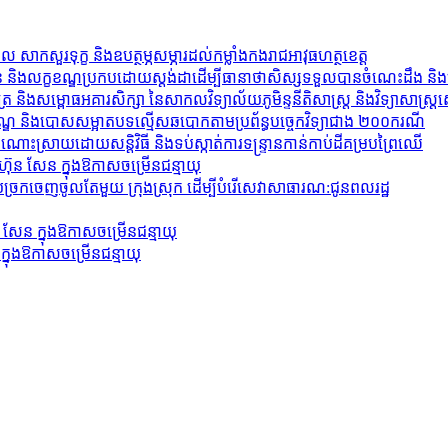
ាកសួរទុក្ខ និងឧបត្ថម្ភសម្ភារដល់កម្លាំងកងរាជអាវុធហត្ថខេត្ត
្រៀន និងលក្ខខណ្ឌប្រកបដោយស្តង់ដាដើម្បីធានាថាសិស្សទទួលបានចំណេះដឹង និ
និងសម្ពោធអគារសិក្សា នៃសាកលវិទ្យាល័យភូមិន្ទនីតិសាស្ត្រ និងវិទ្យាសាស្ត្រសេដ
្មទណ្ឌ និងបោសសម្អាតបទល្មើសឆបោកតាមប្រព័ន្ធបច្ចេកវិទ្យាជាង ២០០ករណី
ំណោះស្រាយដោយសន្តិវិធី និងទប់ស្កាត់ការទន្ទ្រានកាន់កាប់ដីគម្របព្រៃឈើ
៊ុន សែន ក្នុងឱកាសចម្រើនជន្មាយុ
យច្រក​ចេញចូលតែមួយ ក្រុង​ស្រុក ដើម្បីបំរើសេ​វាសាធា​រណ:ជូនព​លរដ្ឋ
 សែន ក្នុងឱកាសចម្រើនជន្មាយុ
 ក្នុងឱកាសចម្រើនជន្មាយុ