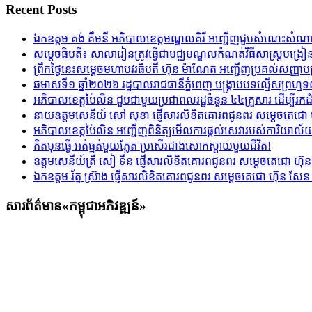
Recent Posts
ឯកឧត្តម គង់ គឹមនី អភិបាលខេត្តមណ្ឌលគិរី អញ្ជើញជួបសំណេះសំណាល ស
សម្ដេចធិបតី​៖ សាលារៀនត្រូវធ្វើជាមជ្ឈមណ្ឌលកំណត់វិធីសាស្ត្របង
ព្រឹកថ្ងៃនេះសម្តេចមហាបវរធិបតី ហ៊ុន ម៉ាណែត អញ្ជើញប្រគល់សញ្ញាបត្រ 
ឆមាសទី១ ឆ្នាំ២០២៦​ រដ្ឋបាលរាជធានីភ្នំពេញ បង្ក្រាបបទល្មើសព្រហ
អភិបាលខេត្តប៉ៃលិន ជួបជាមួយប្រជាពលរដ្ឋចំនួន ៤៤គ្រួសារ ដើម្បីរកដ
នាយឧត្តមសេនីយ៍ សៅ សុខា ផ្ញើសារលិខិតគោរពជូនពរ សម្ដេចតេជោ ហ
អភិបាល​ខេត្តប៉ៃ​លិន អញ្ជើញពិនិត្យមើ​លការផ្តល់សេវារបស់​ការិយា​ល័
គិតមុនធ្វើ អត់ធ្មត់មួយភ្លែត ប្រសើរជាងសោកស្ដាយមួយជីវិត!
ឧត្តមសេនីយ៍ត្រី សៀ ទីន ផ្ញើសារលិខិតគោរពជូនពរ សម្ដេចតេជោ ហ៊ុន
ឯកឧត្តម រ័ត្ន ស្រ៊ាង ផ្ញើសារលិខិតគោរពជូនពរ សម្ដេចតេជោ ហ៊ុន សែន
សារព័ត៌មាន«កម្ពុជាអភិវឌ្ឍន៍»