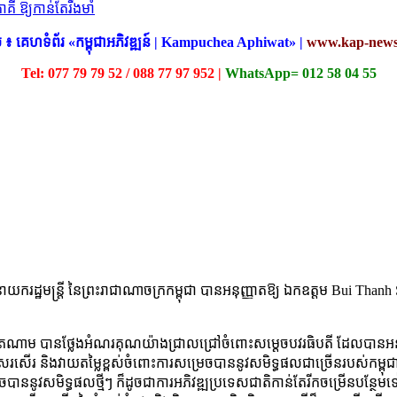
៖ គេហទំព័រ «កម្ពុជាអភិវឌ្ឍន៍ | Kampuchea Aphiwat​» |
www.kap-news
Tel: 077 79 79 52 / 088 77 97 952 |
WhatsApp= 012 58 04 55
 នាយករដ្ឋមន្ត្រី នៃព្រះរាជាណាចក្រកម្ពុជា បានអនុញ្ញាតឱ្យ ឯកឧត្តម Bui T
ៀតណាម បានថ្លែងអំណរគុណយ៉ាងជ្រាលជ្រៅចំពោះសម្ដេចបវរធិបតី ដែលបានអនុញ្
តសរសើរ និងវាយតម្លៃខ្ពស់ចំពោះការសម្រេចបាននូវសមិទ្ធផលជាច្រើនរបស់កម្
េចបាននូវសមិទ្ធផលថ្មីៗ ក៏ដូចជាការអភិវឌ្ឍប្រទេសជាតិកាន់តែរីកចម្រើនបន្ថែមទ