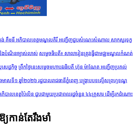
គង់ គឹមនី អភិបាលខេត្តមណ្ឌលគិរី អញ្ជើញជួបសំណេះសំណាល សាកសួរទុក្ខ
សម្ដេចធិបតី​៖ សាលារៀនត្រូវធ្វើជាមជ្ឈមណ្ឌលកំណត់
ព្រឹកថ្ងៃនេះសម្តេចមហាបវរធិបតី ហ៊ុន ម៉ាណែត អញ្ជើញប្រគល់
ឆមាសទី១ ឆ្នាំ២០២៦​ រដ្ឋបាលរាជធានីភ្នំពេញ បង្ក្រាបបទល្មើសព្រហ្មទណ្ឌ
អភិបាលខេត្តប៉ៃលិន ជួបជាមួយប្រជាពលរដ្ឋចំនួន ៤៤គ្រួសារ ដើម្បីរកដំណោះ
្យកាន់តែរឹងមាំ