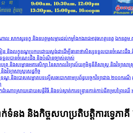
ឯកឧត្តម 
ស្សទទួលបានចំណេះដឹង និងបំណិនច្បាស់លាស់
វិទ្យាសាស្ត្រសេដ្ឋកិច្ច
ី
ំនង និងកិច្ចសហប្រតិបត្តិការទ្វេភាគី ឱ