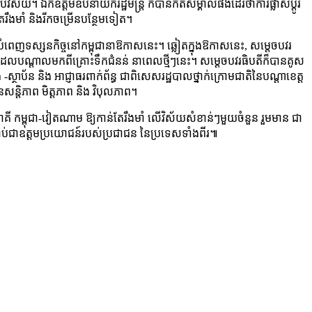
រប់វិស័យ។ ឯកឧត្តមឧបនាយករដ្ឋមន្ត្រី ក៏បានកត់សម្គាល់ផងដែរថាការផ្លាស់ប្ដូរ
តែរឹងមាំ និងរីកចម្រើនបន្ថែមទៀត។
ំពេញទស្សនកិច្ចនៅកម្ពុជានាឱកាសនេះ។ ឆ្លៀតក្នុងឱកាសនេះ, សម្ដេចបវរ
 ដែលបណ្តាលមកពីគ្រោះទឹកជំនន់ នាពេលថ្មីៗនេះ។ សម្ដេចបវរធិបតីក៏បានគូស
ស្ថាប័ន និង អាជ្ញាធរពាក់ព័ន្ធ ជាពិសេសរដ្ឋបាលថ្នាក់ក្រោមជាតិនៃបណ្តាខេត្ត
ែនសន្តិភាព មិត្តភាព និង វិបុលភាព។
ភាគី កម្ពុជា-វៀតណាម ឱ្យកាន់តែរឹងមាំ លើវិស័យសំខាន់ៗមួយចំនួន រួមមាន ជា
 សម្រាប់ជាឧត្តមប្រយោជន៍របស់ប្រជាជន នៃប្រទេសទាំងពីរ៕