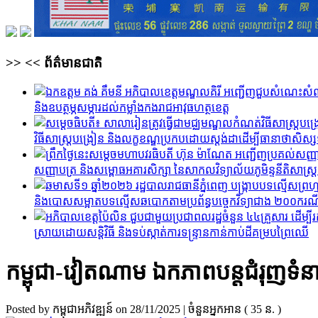
>>
<<
ព័ត៌មានជាតិ
និងឧបត្ថម្ភសម្ភារដល់កម្លាំងកងរាជអាវុធហត្ថខេត្ត
វិធីសាស្ត្របង្រៀន និងលក្ខខណ្ឌប្រកបដោយស្តង់ដាដើម្បីធានាថាសិ
សញ្ញាបត្រ និងសម្ពោធអគារសិក្សា នៃសាកលវិទ្យាល័យភូមិន្ទនីតិសាស្ត្រ និង
និងបោសសម្អាតបទល្មើសឆបោកតាមប្រព័ន្ធបច្ចេកវិទ្យាជាង ២០០ករណ
ស្រាយដោយសន្តិវិធី និងទប់ស្កាត់ការទន្ទ្រានកាន់កាប់ដីគម្របព្រៃឈើ
កម្ពុជា-វៀតណាម ឯកភាពបន្តជំរុញទំនាក់ទ
Posted by កម្ពុជាអភិវឌ្ឍន៍
on 28/11/2025
| ចំនួនអ្នកអាន ( 35 ន. )