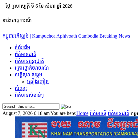
ថ្ងៃ ព្រហស្បត្ដិ៍ ទី 6​ ខែ សីហា ឆ្នាំ 2026
ទាន់ហេតុការណ៍
កម្ពុជាអភិវឌ្ឍន៍ | Kampuchea Aphivoath
Cambodia Breaking News
ទំព័រដើម
ok
ព័ត៌មានជាតិ
ព័ត៌មានអន្តរជាតិ
គ្រោះថ្នាក់​ចរាចរណ៍
App
សន្តិសុខ សង្គម
គ្រឿងញៀន
am
សិល្បៈ
ព័ត៌មាន​សំខាន់ៗ
August 7, 2026 6:18 am
You are here:
Home
ព័ត៌មានថ្មី
ព័ត៌មានជាតិ
កម្