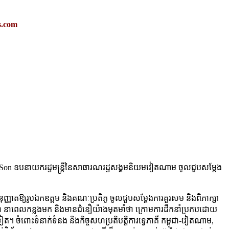
.com
hanh Son ឧបនាយករដ្ឋមន្ត្រីនៃសាធារណរដ្ឋសង្គមនិយមវៀតណាម ចូលជួបសម្ដែង
ញាតឱ្យរូបឯកឧត្តម និងគណៈប្រតិភូ ចូលជួបសម្ដែងការគួរសម និងពិភាក្សា
ពុជា នាពេលកន្លងមក និងមានជំនឿយ៉ាងមុតមាំថា ក្រោមការដឹកនាំប្រកបដោយ
ៀត។ ចំពោះទំនាក់ទំនង និងកិច្ចសហប្រតិបត្តិការទ្វេភាគី កម្ពុជា-វៀតណាម,