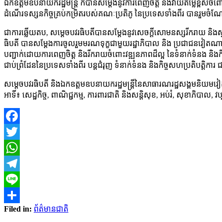
ឯកឧត្តមឧបនាយករដ្ឋមន្រ្តី ក៏បានសម្ដែងនូវការពេញចិត្ត និងវាយតម្លៃខ្ពស់ចំពោ
ដំណើរទស្សនកិច្ចគ្រប់កម្រិតរបស់គណៈប្រតិភូ នៃប្រទេសទាំងពីរ បានរួមចំណែកដ
ជាការឆ្លើយតប, សម្ដេចបវរធិបតីបានសម្ដែងនូវសេចក្ដីសោមនស្សរីករាយ និង
ធិបតី បានសម្តែងការចូលរួមមរណទុក្ខជាមួយរដ្ឋាភិបាល និង ប្រជាជនវៀតណា
បញ្ជាក់ដោយការពេញចិត្ត និងរីករាយចំពោះវឌ្ឍនភាពដ៏ល្អ នៃទំនាក់ទំនង និងកិច្ច
ជាប់ព្រំដែននៃប្រទេសទាំងពីរ បន្តជំរុញ ទំនាក់ទំនង និងកិច្ចសហប្រតិបត្តិការ 
សម្ដេចបវរធិបតី និងឯកឧត្តមឧបនាយករដ្ឋមន្ត្រីនៃសាធារណរដ្ឋសង្គមនិយមវៀតណា
អាទិ៍៖ សេដ្ឋកិច្ច, ពាណិជ្ជកម្ម, ការពារជាតិ និងសន្តិសុខ, អប់រំ, សុខាភិបា
Facebook
Twitter
WhatsApp
Telegram
Line
Filed in:
ព័ត៌មានជាតិ
Share