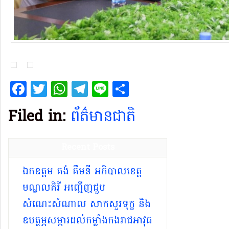
Facebook
Twitter
WhatsApp
Telegram
Line
Share
Filed in:
ព័ត៌មានជាតិ
Recent Posts
ឯកឧត្តម គង់ គឹមនី អភិបាលខេត្ត
មណ្ឌលគិរី អញ្ជើញជួប
សំណេះសំណាល សាកសួរទុក្ខ និង
ឧបត្ថម្ភសម្ភារដល់កម្លាំងកងរាជអាវុធ