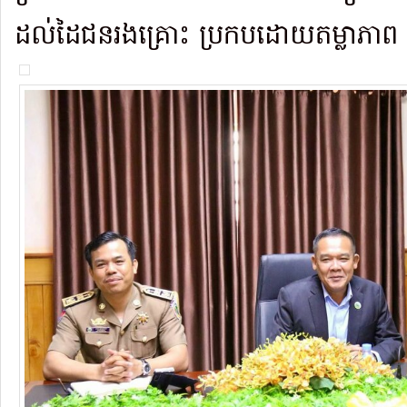
ដល់ដៃជនរងគ្រោះ ប្រកបដោយតម្លាភា