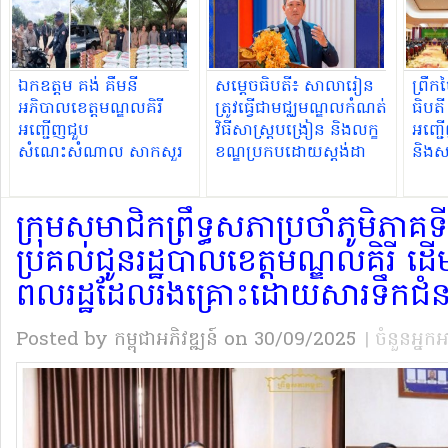
ឯកឧត្តម គង់ គឹមនី
សម្ដេចធិបតី​៖ សាលារៀន
ព្រឹក
អភិបាលខេត្តមណ្ឌលគិរី
ត្រូវធ្វើជាមជ្ឈមណ្ឌលកំណត់
ធិបតី
អញ្ជើញជួប
វិធីសាស្ត្របង្រៀន និងលក្ខ
អញ្ជ
សំណេះសំណាល សាកសួរ
ខណ្ឌប្រកបដោយស្តង់ដា
និងស
ទុក្ខ និងឧបត្ថម្ភសម្ភារដល់
ដើម្បីធានាថាសិស្សទទួល
សាកលវ
កម្លាំងកងរាជអាវុធហត្ថខេត្ត
បានចំណេះដឹង និងបំណិន
សាស្ត្
ក្រុមសមាជិកព្រឹទ្ធសភាប្រចាំភូមិ
ច្បាស់លាស់
សេដ្ឋក
ប្រគល់ជូនរដ្ឋបាលខេត្តមណ្ឌលគិរី ដើម
ពលរដ្ឋដែលរងគ្រោះដោយសារទឹកជំន
Posted by កម្ពុជាអភិវឌ្ឍន៍
on 30/09/2025
| ចំនួនអ្នក