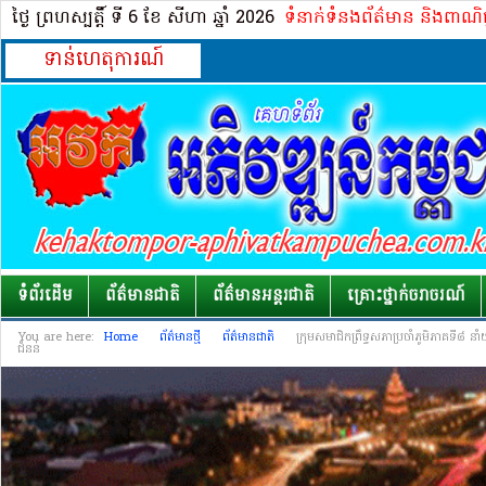
ថ្ងៃ ព្រហស្បត្ដិ៍ ទី 6​ ខែ សីហា ឆ្នាំ 2026
ទំនាក់ទំនងព័ត៌មាន និងពាណិ
ទាន់ហេតុការណ៍
ទំព័រដើម
ព័ត៌មានជាតិ
ព័ត៌មានអន្តរជាតិ
គ្រោះថ្នាក់​ចរាចរណ៍
You are here:
Home
ព័ត៌មានថ្មី
ព័ត៌មានជាតិ
ក្រុមសមាជិកព្រឹទ្ធសភាប្រចាំភូមិភាគទី៨
ជំនន់