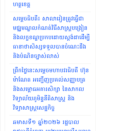
ហត្ថខេត្ត
សម្ដេចធិបតី​៖ សាលារៀនត្រូវធ្វើជា
មជ្ឈមណ្ឌលកំណត់វិធីសាស្ត្របង្រៀន
និងលក្ខខណ្ឌប្រកបដោយស្តង់ដាដើម្បី
ធានាថាសិស្សទទួលបានចំណេះដឹង
និងបំណិនច្បាស់លាស់
ព្រឹកថ្ងៃនេះសម្តេចមហាបវរធិបតី ហ៊ុន
ម៉ាណែត អញ្ជើញប្រគល់សញ្ញាបត្រ
និងសម្ពោធអគារសិក្សា នៃសាកល
វិទ្យាល័យភូមិន្ទនីតិសាស្ត្រ និង
វិទ្យាសាស្ត្រសេដ្ឋកិច្ច
ឆមាសទី១ ឆ្នាំ២០២៦​ រដ្ឋបាល