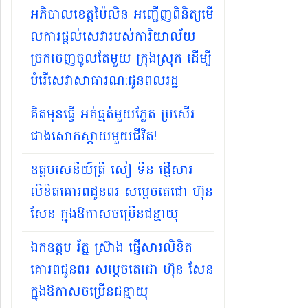
អភិបាល​ខេត្តប៉ៃ​លិន អញ្ជើញពិនិត្យមើ​
លការផ្តល់សេវារបស់​ការិយា​ល័យ
ច្រក​ចេញចូលតែមួយ ក្រុង​ស្រុក ដើម្បី
បំរើសេ​វាសាធា​រណ:ជូនព​លរដ្ឋ
គិតមុនធ្វើ អត់ធ្មត់មួយភ្លែត ប្រសើរ
ជាងសោកស្ដាយមួយជីវិត!
ឧត្តមសេនីយ៍ត្រី សៀ ទីន ផ្ញើសារ
លិខិតគោរពជូនពរ សម្ដេចតេជោ ហ៊ុន
សែន ក្នុងឱកាសចម្រើនជន្មាយុ
ឯកឧត្តម រ័ត្ន ស្រ៊ាង ផ្ញើសារលិខិត
គោរពជូនពរ សម្ដេចតេជោ ហ៊ុន សែន
ក្នុងឱកាសចម្រើនជន្មាយុ