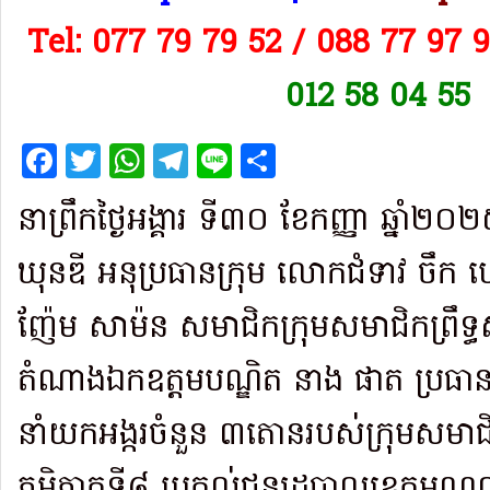
Tel: 077 79 79 52 / 088 77 97 
012 58 04 55
Facebook
Twitter
WhatsApp
Telegram
Line
Share
នាព្រឹកថ្ងៃអង្គារ ទី៣០ ខែកញ្ញា ឆ្នាំ
ឃុនឌី អនុប្រធានក្រុម លោកជំទាវ ចឹក 
ញ៉ែម សាម៉ន សមាជិកក្រុមសមាជិកព្រឹទ្ធ
តំណាងឯកឧត្តមបណ្ឌិត នាង ផាត ប្រធាន
នាំយកអង្ករចំនួន ៣តោនរបស់ក្រុមសមាជិកព
ភូមិភាគទី៨ ប្រគល់ជូនរដ្ឋបាលខេត្តមណ