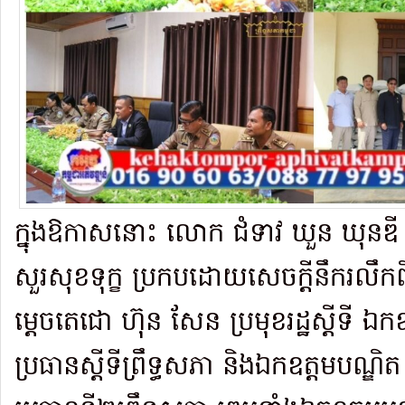
ក្នុងឱកាសនោះ លោក ជំទាវ ឃួន ឃុនឌី បាន
សួរសុខទុក្ខ ប្រកបដោយសេចក្តីនឹករលឹ
ម្តេចតេជោ ហ៊ុន សែន ប្រមុខរដ្ឋស្តីទី ឯកឧត្
ប្រធានស្តីទីព្រឹទ្ធសភា និងឯកឧត្តមបណ្ឌិត