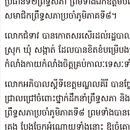
ប្រធានទី២ព្រឹទ្ធសភា ព្រមទាំងឯកឧត្តមបណ
សមាជិកព្រឹទ្ធសភាប្រចាំភូមិភាគទី៨។
លោកជំទាវ បានកោតសរសើរដល់រដ្ឋបាលខេត្
ស្រុក ឃុំ សង្កាត់ ដែលបានខិតខំបម្រើបងប
កំលាំងកាយកំលាំងចិត្តគ្រប់កាលៈទេសៈ
លោកអភិបាលស្តីទីខេត្តមណ្ឌលគិរី បានថ
ជ្រាលជ្រៅចំពោះថ្នាក់ដឹកនាំព្រឹទ្ធសភា ន
ព្រឹទ្ធសភាប្រចាំភូមិភាគទី៨ ព្រមទាំងបានប្តេជ
គ្រង បែងចែកអំណោយទាំងនោះ ឱ្យចំគ