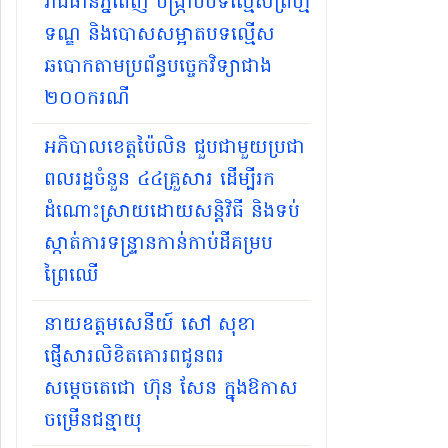
រាជធានីភ្នំពេញ បង្ក្រាបបទល្មើសព្រហ្ម
ទណ្ឌ និងបោសសម្អាតបទល្មើស
ឆបោកតាមប្រព័ន្ធបច្ចេកវិទ្យាជាង
២០០ករណី
អភិបាលខេត្តប៉ៃលិន ជួបជាមួយប្រជា
ពលរដ្ឋចំនួន ៤៤គ្រួសារ ដើម្បីរក
ដំណោះស្រាយដោយសន្តិវិធី និងទប់
ស្កាត់ការទន្ទ្រានកាន់កាប់ដីគម្រប
ព្រៃឈើ
នាយឧត្តមសេនីយ៍ សៅ សុខា
ផ្ញើសារលិខិតគោរពជូនពរ
សម្ដេចតេជោ ហ៊ុន សែន ក្នុងឱកាស
ចម្រើនជន្មាយុ