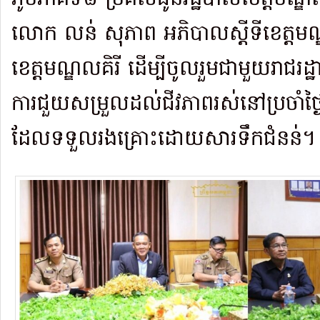
លោក លន់ សុភាព អភិបាលស្តីទីខេត្តម
ខេត្តមណ្ឌលគិរី ដើម្បីចូលរួមជាមួយរាជរដ្ឋ
ការជួយសម្រួលដល់ជីវភាពរស់នៅប្រចាំថ្ង
ដែលទទួលរងគ្រោះដោយសារទឹកជំនន់។