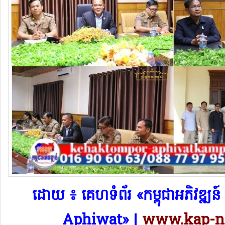
​ដោយ ៖ គេហទំព័រ «កម្ពុជាអភិវឌ្
Aphiwat​» |
www.kap-n