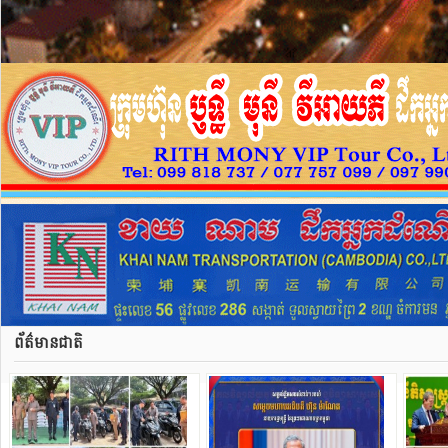
ព័ត៌មានជាតិ