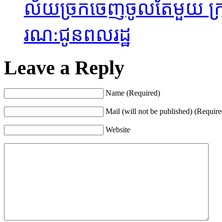
ល័យច្រក​ចេញចូលតែមួយ ក្រុង​
រណ:ជូនព​លរដ្ឋ
Leave a Reply
Name (Required)
Mail (will not be published) (Require
Website