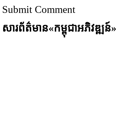
Submit Comment
សារព័ត៌មាន«កម្ពុជាអភិវឌ្ឍន៍»