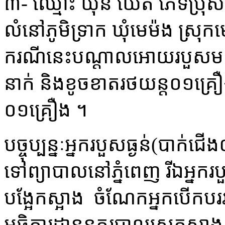
៣- ឈ្មោះ យ៉ុន យ៉េត ភេទ​ប្រុស អ
លំនៅ​ភូមិ​ទ្រា​ក ឃុំ​មេ​ម៉ង ស្រុក​
ករណីនេះ​បណ្ដាលអោយ​របួស​មនុស្ស
នាក់ និង​ខូចខាត​រថយន្ត​០១​គ្រ
០១​គ្រឿង ។​
​បច្ចុប្បន្នៈ​អ្នករបួសធ្ងន់​(​បាក់ជើ
ទៅ​ព្យាបាល​នៅ​ភ្នំពេញ រីឯ​អ្នក​
បង្អែក​ស្អាង ចំណែក​អ្នកបើកបរ
អធិការដ្ឋាន​នគរបាល​ស្រុក​ស្អាង 