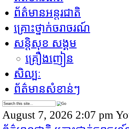
ព័ត៌មានអន្តរជាតិ
គ្រោះថ្នាក់​ចរាចរណ៍
សន្តិសុខ សង្គម
គ្រឿងញៀន
សិល្បៈ
ព័ត៌មាន​សំខាន់ៗ
August 7, 2026 2:07 pm
Yo