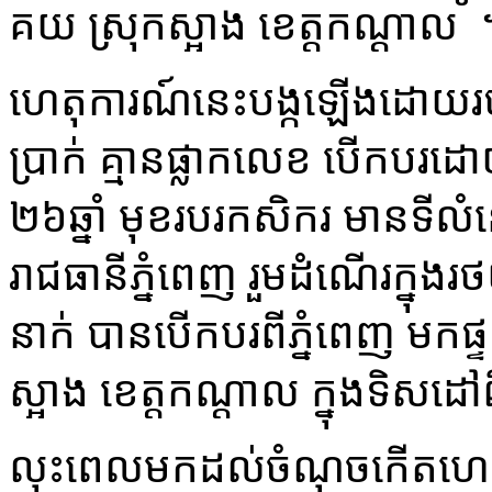
គយ ស្រុក​ស្អាង ខេត្ត​កណ្ដាល ។
​ហេតុការណ៍​នេះ​បង្កឡើង​ដោយ​រថ
ប្រាក់ គ្មាន​ផ្លាកលេខ បើកបរ​ដ
២៦​ឆ្នាំ មុខរបរ​កសិករ មាន​ទីលំន
រាជធានី​ភ្នំពេញ រួម​ដំណើរ​ក្នុង​រថ
នាក់ បាន​បើកបរ​ពី​ភ្នំពេញ មក​ផ្ទះ​ប្
ស្អាង ខេត្ត​កណ្ដាល ក្នុង​ទិសដៅ​ព
​លុះ​ពេល​មកដល់​ចំណុចកើតហេត