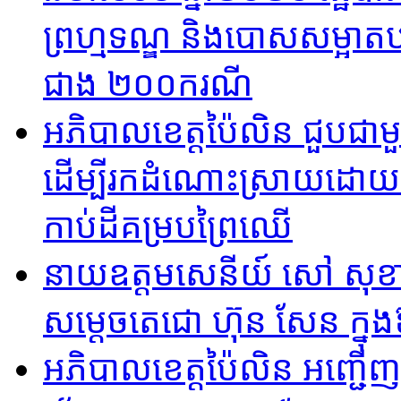
ព្រហ្មទណ្ឌ និងបោសសម្អាតបទ
ជាង ២០០ករណី
អភិបាលខេត្តប៉ៃលិន ជួបជាម
ដើម្បីរកដំណោះស្រាយដោយសន្តិ
កាប់ដីគម្របព្រៃឈើ
នាយឧត្តមសេនីយ៍ សៅ សុខា
សម្ដេចតេជោ ហ៊ុន សែន ក្នុ
អភិបាល​ខេត្តប៉ៃ​លិន អញ្ជើញ