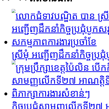
ស្រីមុំ អញ្ជើញដឹកនាំកិច្ចប្
កិច្ចប្រជុំសាមញ្ញលើកទី២៧ អ