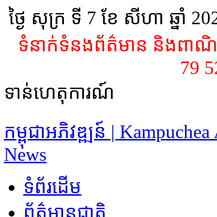
ថ្ងៃ សុក្រ ទី 7​ ខែ សីហា ឆ្នាំ 2
ទំនាក់ទំនងព័ត៌មាន និងពាណិជ
79 
ទាន់ហេតុការណ៍
កម្ពុជាអភិវឌ្ឍន៍ | Kampuche
News
ទំព័រដើម
ព័ត៌មានជាតិ