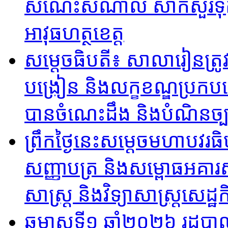
សំណេះសំណាល សាកសួរទុក្ខ ន
អាវុធហត្ថខេត្ត
សម្ដេចធិបតី​៖ សាលារៀនត្រូវ
បង្រៀន និងលក្ខខណ្ឌប្រកប
បានចំណេះដឹង និងបំណិនច្
ព្រឹកថ្ងៃនេះសម្តេចមហាបវរធ
សញ្ញាបត្រ និងសម្ពោធអគារសិ
សាស្ត្រ និងវិទ្យាសាស្ត្រសេដ្ឋកិ
ឆមាសទី១ ឆ្នាំ២០២៦​ រដ្ឋបា