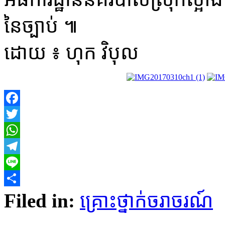
នៃ​ច្បាប់ ៕
​ដោយ ៖ ហុក វិបុល​
Facebook
Twitter
WhatsApp
Telegram
Line
Share
Filed in:
គ្រោះថ្នាក់​ចរាចរណ៍