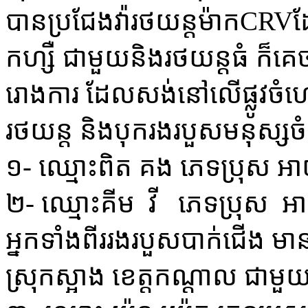
បាន​ប្រជែង​វ៉ា​រថយន្ត​ម៉ាក​CRV​
ក​ហ្សឺ ជាមួយ​និង​រថយន្ត​ធំ ក៏​គ
រោងការ ដែល​សង់​នៅលើ​ផ្លូវ​ចំហៀ
រថយន្ត និង​បុក​រងរបួស​មនុស្ស​ច
១- ឈ្មោះ​ពិត គង ភេទ​ប្រុស អាយុ​
២- ឈ្មោះ​គីម វី ភេទ​ប្រុស អាយុ
​អ្នក​ទាំង​ពីរ​រងរបួស​បាក់ជើង មាន
ស្រុក​ស្អាង ខេត្ត​កណ្ដាល ជាមួយគ្