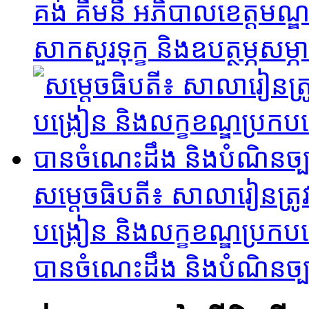
គង់ គឹមនី អភិបាលខេត្តម
សាកសួរទុក្ខ និងឧបត្ថម្ភសម្ភ
សម្ដេចធិបតី​៖ សាលារៀនត្រូវ
បង្រៀន និងលក្ខខណ្ឌប្រកប
បានចំណេះដឹង និងបំណិនច្