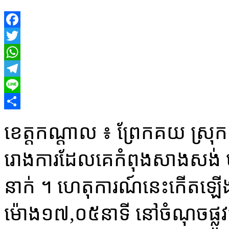
Facebook
Twitter
WhatsApp
Telegram
Line
Share
ខេត្ត​កណ្តាល ៖ ព្រែក​គយ ស្រុក​
រោងការ​ដែល​គេ​កំពុង​សាងសង់ 
នាក់ ។ ហេតុការណ៍​នេះ​កើតឡើង នៅ
ម៉ោង​១៧,០៥​នាទី នៅ​ចំណុច​ផ្លូវ​