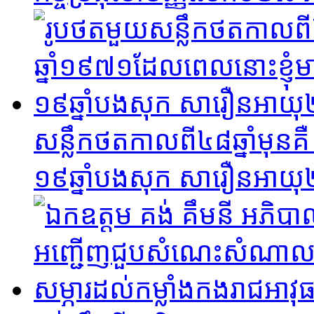
សន្លឹកថតកាលពី៤៨ឆ្នាំមុនគ
១៩ឆ្នាំបងសុក សារឿនអាយុ២៩