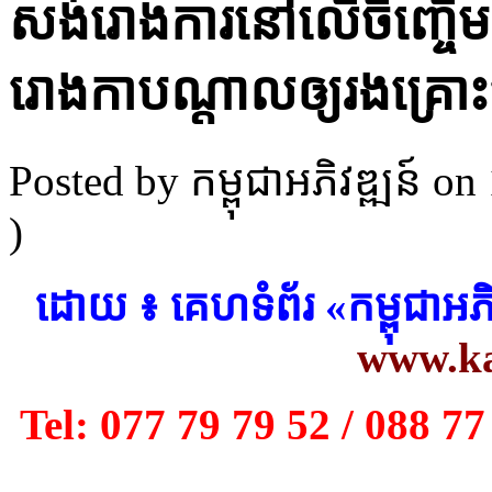
សង់រោង​ការ​នៅ​លើ​ចិញ្ចើម​ផ្ល
រោងកា​បណ្តាលឲ្យ​រង​គ្រោះថ្
Posted by កម្ពុជាអភិវឌ្ឍន៍
on 
)
​ដោយ ៖ គេហទំព័រ «កម្ពុជាអ
www.k
Tel: 077 79 79 52 / 088 77