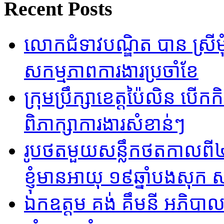
Recent Posts
លោកជំទាវបណ្ឌិត បាន ស្រីមុំ
សកម្មភាពការងារប្រចាំខែ
ក្រុមប្រឹក្សាខេត្តប៉ៃលិន បើ
ពិភាក្សាការងារសំខាន់ៗ
រូបថតមួយសន្លឹកថតកាលពី៤៨
ខ្ញុំមានអាយុ ១៩ឆ្នាំបងសុក 
ឯកឧត្តម គង់ គឹមនី អភិបាល