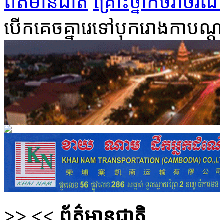
ព័ត៌មានជាតិ
គ្រោះថ្នាក់​ចរាចរណ
បើក​គេច​គ្នា​រេ​ទៅបុក​រោងកា​បណ្តា
>>
<<
ព័ត៌មានជាតិ