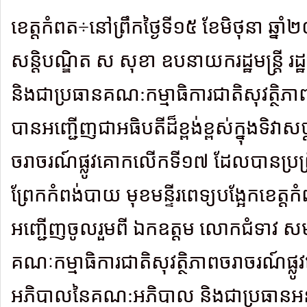
ខេត្តកំពត÷នៅព្រឹកថ្ងៃទី១៥ ខែមិថុនា ឆ្ន
សន្តិបណ្ឌិត ស សុខា ឧបនាយករដ្ឋមន្រ្តី រដ្ឋម
និងជាប្រធានគណ:កម្មាធិការជាតិសុវត្ថិភា
បានអញ្ជើញជាអធិបតីដ៏ខ្ពង់ខ្ពស់ក្នុងទិវាសប្
ចរាចរណ៍ផ្លូវគោកលើកទី១៧ ដែលបានប្រព្រឹ
ព្រែកកំពង់បាយ មុខមន្ទីរពេទ្យបង្អែកខេត
អញ្ជើញចូលរួមពី ឯកឧត្ដម លោកជំទាវ ស
គណៈកម្មាធិការជាតិសុវត្ថិភាពចរាចរណ៍ផ្ល
អភិបាលនៃគណ:អភិបាល និងជាប្រធានអន