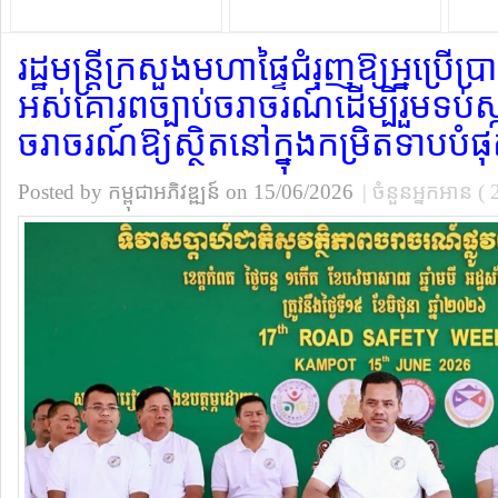
កម្លាំងកងរាជអាវុធហត្ថខេត្ត
ធានាថាសិស្សទទួលបាន
វិទ្យា
ចំណេះដឹង និងបំណិនច្បាស់
វិទ្យាស
លាស់
រដ្ឋមន្រ្តីក្រសួងមហាផ្ទៃជំរុញឱ្យអ្នប្រ
អស់គោរពច្បាប់ចរាចរណ៍ដើម្បីរួមទប់ស្កា
ចរាចរណ៍ឱ្យស្ថិតនៅក្នុងកម្រិតទាបបំផ
Posted by កម្ពុជាអភិវឌ្ឍន៍
on 15/06/2026
| ចំនួនអ្នកអាន ( 