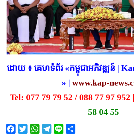
​ដោយ ៖ គេហទំព័រ «កម្ពុជាអភិវឌ្ឍន៍ |
» |
www.kap-news.
Tel: 077 79 79 52 / 088 77 97 952 
58 04 55
Facebook
Twitter
WhatsApp
Telegram
Line
Share