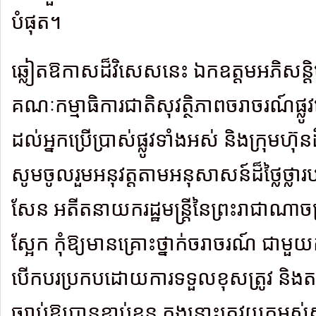
បំផុត។
ឆ្លៀតឱកាសដ៏វិសេសនេះ ឯកឧត្តមអភិសន្តិប
គណៈកម្មាធិការជាតិសុវត្ថិភាពចរាចរណ៍ផ្ល
ដល់អ្នកប្រើប្រាស់ផ្លូវទាំងអស់ និងក្រុមហ៊
សូមចូលរួមអនុវត្តតាមអនុសាសន៍ដ៏ថ្លៃថ្លា
សែន អតីតនាយករដ្ឋមន្ត្រីនៃព្រះរាជាណាចក្រកម
ស្អែក កុំឱ្យមានគ្រោះថ្នាក់ចរាចរណ៍ ជាមួយ
បើកបរប្រកបដោយការទទួលខុសត្រូវ និងតម្ក
ច្បាប់ឱ្យបានខ្ជាប់ខ្ជួន ក្នុងនោះត្រូវយកអស់ស