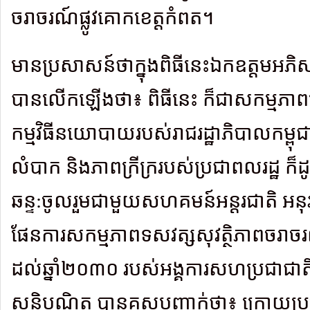
ចរាចរណ៍ផ្លូវគោកខេត្តកំពត។
មានប្រសាសន៍ថាក្នុងពិធីនេះឯកឧត្តមអភិស
បានលើកឡើងថា៖ ពិធីនេះ ក៏ជាសកម្មភាពម
កម្មវិធីនយោបាយរបស់រាជរដ្ឋាភិបាលកម្ពុជា ក
លំបាក និងភាពក្រីក្ររបស់ប្រជាពលរដ្ឋ ក៏
ឆន្ទ:ចូលរួមជាមួយសហគមន៍អន្តរជាតិ អនុ
ផែនការសកម្មភាពទសវត្សសុវត្ថិភាពចរាចរ
ដល់ឆ្នាំ២០៣០ របស់អង្គការសហប្រជាជាត
សន្តិបណ្ឌិត បានគូសបញ្ជាក់ថា៖ ក្រោយប្