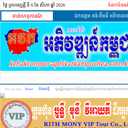
ថ្ងៃ ព្រហស្បត្ដិ៍ ទី 6​ ខែ សីហា ឆ្នាំ 2026
ទំនាក់ទំនង
ទាន់ហេតុការណ៍
ឯកឧត្តម គង់ គឹមនី អភិបាលខេត្តមណ្ឌ
ទំព័រដើម
ព័ត៌មានជាតិ
ព័ត៌មានអន្តរជាតិ
គ្រោះថ្នាក់​ចរាចរណ៍
You are here:
Home
ព័ត៌មានថ្មី
រដ្ឋមន្រ្តីក្រសួងមហាផ្ទៃជំរុញឱ្យអ្នប្រើប្រាស់យានយន្តទាំងអស់គោរព