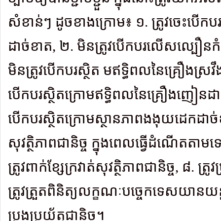
សំខាន់ៗ ដូចខាងក្រោម៖ ១. ត្រូវចេះបើកបរឱ
ដាច់ខាត, ២. មិនត្រូវបើកបរលើសល្បឿនក
មិនត្រូវបើកបរស្ថិត មឥទ្ធិពលនៃគ្រឿងស្រវឹង
បើកបរស្ថិតក្រោមឥទ្ធិពលនៃគ្រឿងញៀនដាច់
បើកបរស្ថិតក្រោមស្ថានភាពងងុយដេកដាច់ខា
សុវត្ថិភាពជានិច្ច ក្នុងពេលធ្វើដំណើតតា
ត្រូវពាក់ខ្សែក្រវាត់សុវត្ថិភាពជានិច្ច, ៨. ត្រូវប
ត្រូវត្រួតពិនិត្យលក្ខណៈបច្ចេកទេសយានយន្តជ
ប្រុងប្រយ័ត្នជានិច្ច។