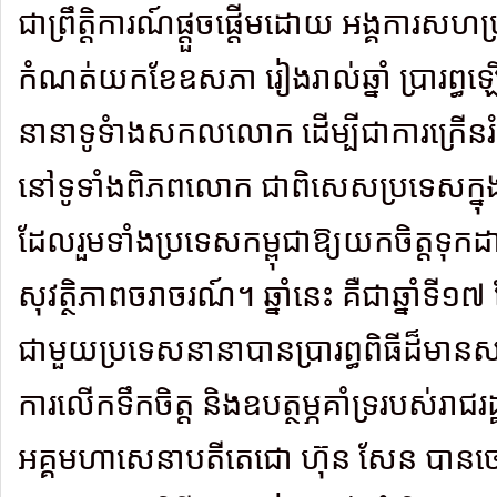
ជាព្រឹត្តិការណ៍ផ្តួចផ្តើមដោយ អង្គការស
កំណត់យកខែឧសភា រៀងរាល់ឆ្នាំ ប្រារព្
នានាទូទំាងសកលលោក ដើម្បីជាការក្រើនរ
នៅទូទាំងពិភពលោក ជាពិសេសប្រទេសក្នុងតំ
ដែលរួមទាំងប្រទេសកម្ពុជាឱ្យយកចិត្តទុក
សុវត្ថិភាពចរាចរណ៍។ ឆ្នាំនេះ គឺជាឆ្នាំទី១
ជាមួយប្រទេសនានាបានប្រារព្ធពិធីដ៏មានស
ការលើកទឹកចិត្ត និងឧបត្ថម្ភគាំទ្ររបស់រាជ
អគ្គមហាសេនាបតីតេជោ ហ៊ុន សែន បានច