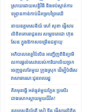
ស្រាយដោយសន្តិវិធី និងទប់ស្កាត់ការ
ទន្ទ្រានកាន់កាប់ដីគម្របព្រៃឈើ
នាយឧត្តមសេនីយ៍ សៅ សុខា ផ្ញើសារ
លិខិតគោរពជូនពរ សម្ដេចតេជោ ហ៊ុន
សែន ក្នុងឱកាសចម្រើនជន្មាយុ
អភិបាល​ខេត្តប៉ៃ​លិន អញ្ជើញពិនិត្យមើ​
លការផ្តល់សេវារបស់​ការិយា​ល័យច្រក​
ចេញចូលតែមួយ ក្រុង​ស្រុក ដើម្បីបំរើសេ​
វាសាធា​រណ:ជូនព​លរដ្ឋ
គិតមុនធ្វើ អត់ធ្មត់មួយភ្លែត ប្រសើរ
ជាងសោកស្ដាយមួយជីវិត!
ឧត្តមសេនីយ៍ត្រី សៀ ទីន ផ្ញើសារលិខិត