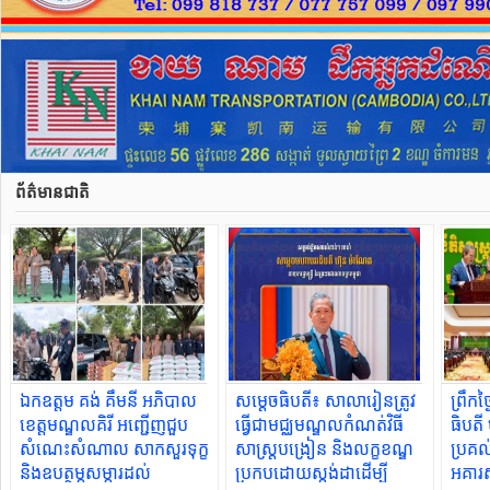
ព័ត៌មានជាតិ
ឯកឧត្តម គង់ គឹមនី អភិបាល
សម្ដេចធិបតី​៖ សាលារៀនត្រូវ
ព្រឹក
ខេត្តមណ្ឌលគិរី អញ្ជើញជួប
ធ្វើជាមជ្ឈមណ្ឌលកំណត់វិធី
ធិបតី
សំណេះសំណាល សាកសួរទុក្ខ
សាស្ត្របង្រៀន និងលក្ខខណ្ឌ
ប្រគល
និងឧបត្ថម្ភសម្ភារដល់
ប្រកបដោយស្តង់ដាដើម្បី
អគារ