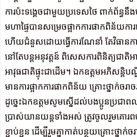
ការប៉ះទង្គេចជាមួយប្រទេសថៃ ពាក់ព័ន្ធនឹងប
មហាផ្ទៃបានសម្រេចផ្អាកការផាកពិន័យការ
ហើយជំនួសដោយធ្វើការណែនាំ តែវិធានកា
នៅតែបន្តអនុវត្តន៍ ពិសេសការពិនិត្យជាតិអ
អាវុធជាតិផ្ទុះជាដើម។ ឯកឧត្តមអភិសន្តិបណ
មានការផ្អាកការផាកពិន័យ គ្រោះថ្នាក់ច
ដូច្នេះឯកឧត្តមសូមស្នើដល់បងប្អូនប្រជាពលរ
ប្រាស់យានយន្តទាំងអស់ ត្រូវចូលរួមគោរព
ខ្ជាប់ខ្ជួន ដើម្បីរួមគ្នាកាត់បន្ថយគ្រោះថ្នា