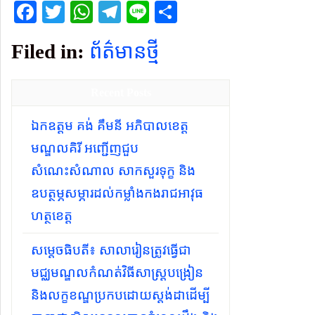
Facebook
Twitter
WhatsApp
Telegram
Line
Share
Filed in:
ព័ត៌មានថ្មី
Recent Posts
ឯកឧត្តម គង់ គឹមនី អភិបាលខេត្ត
មណ្ឌលគិរី អញ្ជើញជួប
សំណេះសំណាល សាកសួរទុក្ខ និង
ឧបត្ថម្ភសម្ភារដល់កម្លាំងកងរាជអាវុធ
ហត្ថខេត្ត
សម្ដេចធិបតី​៖ សាលារៀនត្រូវធ្វើជា
មជ្ឈមណ្ឌលកំណត់វិធីសាស្ត្របង្រៀន
និងលក្ខខណ្ឌប្រកបដោយស្តង់ដាដើម្បី