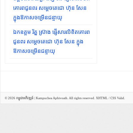
គោរពជូនពរ សម្ដេចតេជោ ហ៊ុន សែន
ក្នុងឱកាសចម្រើនជន្មាយុ
ឯកឧត្តម រ័ត្ន ស្រ៊ាង ផ្ញើសារលិខិតគោរព
ជូនពរ សម្ដេចតេជោ ហ៊ុន សែន ក្នុង
ឱកាសចម្រើនជន្មាយុ
© 2026
កម្ពុជាអភិវឌ្ឍន៍ | Kampuchea Aphivoath
. All rights reserved.
XHTML
/
CSS
Valid.