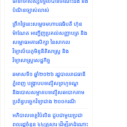
ធានាថាសិស្សទទួលបានចំណេះដឹង និង
បំណិនច្បាស់លាស់
ព្រឹកថ្ងៃនេះសម្តេចមហាបវរធិបតី ហ៊ុន
ម៉ាណែត អញ្ជើញប្រគល់សញ្ញាបត្រ និង
សម្ពោធអគារសិក្សា នៃសាកល
វិទ្យាល័យភូមិន្ទនីតិសាស្ត្រ និង
វិទ្យាសាស្ត្រសេដ្ឋកិច្ច
ឆមាសទី១ ឆ្នាំ២០២៦​ រដ្ឋបាលរាជធានី
ភ្នំពេញ បង្ក្រាបបទល្មើសព្រហ្មទណ្ឌ
និងបោសសម្អាតបទល្មើសឆបោកតាម
ប្រព័ន្ធបច្ចេកវិទ្យាជាង ២០០ករណី
អភិបាលខេត្តប៉ៃលិន ជួបជាមួយប្រជា
ពលរដ្ឋចំនួន ៤៤គ្រួសារ ដើម្បីរកដំណោះ