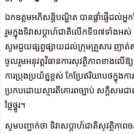
ឯកឧត្តមអភិសន្តិបណ្ឌិត បានផ្តាំផ្ញើដល
រួមក្នុងទិវាសប្តាហ៍ជាតិលើកទី១៧ទាំងអ
សូមជួយផ្សព្វផ្សាយដល់ក្រុមគ្រួសារ ញាត់សណ្
ចូលរួមអនុវត្តវិធានការសុវត្ថិភាពខាងលើឱ្យបា
ការប្រុងប្រយ័ត្នខ្ពស់ កែប្រែឥរិយាបថក្នុងក
ប្រកបដោយស្មារតីគោរពច្បាប់ សក្តិសម
ថ្លៃថ្នូរ។
សូមបញ្ជាក់ថា ទិវាសប្ដាហ៍ជាតិសុវត្ថិភាព