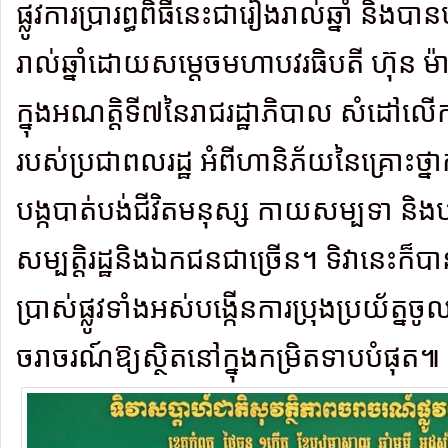
ផ្លូវការប្រារព្ធពិធីនេះជារៀងរាល់ឆ្នាំ និងបាន
រាល់ឆ្នាំដោយសម្តេចមហាបវរធិបតី ហ៊ុន ម៉ា
ក្នុងអណត្តិទី៧នៃរាជរដ្ឋាភិបាល សំដៅល
របស់ប្រជាពលរដ្ឋ អំពីហានិភ័យនៃគ្រោះថ
បង្កបាត់បង់ជីវិតមនុស្ស កាយសម្បទា និងបង
សម្បត្តិរដ្ឋនិងឯកជនជាច្រើន។ ទិវានេះក៏បាន
ប្រាស់ផ្លូវទាំងអស់បង្កើនការប្រុងប្រយ័ត្នចូល
ចរាចរណ៍ឱ្យស្ថិតនៅក្នុងកម្រិតទាបបំផុត៕