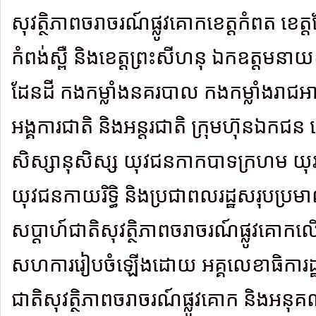
សុវត្ថិភាពចរាចរណ៍ផ្លូវគោកខេត្តកំពត ខេត្ត
កំពង់ស្ពឺ និងខេត្តព្រះសីហនុ ឯកឧត្តមនាយ
ដែនដី កងកម្លាំងនគរបាល កងកម្លាំងរាជអ
អង្គការជាតិ និងអន្តរជាតិ ក្រុមហ៊ុនឯកជន លោ
សិស្សានុសិស្ស យុវជនកាកបាទក្រហម យ
យុវជនកាយរិទ្ធិ និងប្រជាពលរដ្ឋសរុបប្
សប្តាហ៍ជាតិសុវត្ថិភាពចរាចរណ៍ផ្លូវគោ
សហការរៀបចំឡើងដោយ អគ្គលេខាធិការដ្ឋ
ជាតិសុវត្ថិភាពចរាចរណ៍ផ្លូវគោក និងអនុគណ