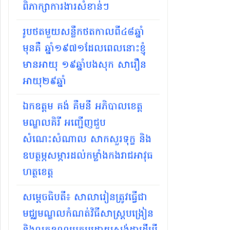
ពិភាក្សាការងារសំខាន់ៗ
រូបថតមួយសន្លឹកថតកាលពី៤៨ឆ្នាំ
មុនគឺ ឆ្នាំ១៩៧១ដែលពេលនោះខ្ញុំ
មានអាយុ ១៩ឆ្នាំបងសុក សារឿន
អាយុ២៩ឆ្នាំ
ឯកឧត្តម គង់ គឹមនី អភិបាលខេត្ត
មណ្ឌលគិរី អញ្ជើញជួប
សំណេះសំណាល សាកសួរទុក្ខ និង
ឧបត្ថម្ភសម្ភារដល់កម្លាំងកងរាជអាវុធ
ហត្ថខេត្ត
សម្ដេចធិបតី​៖ សាលារៀនត្រូវធ្វើជា
មជ្ឈមណ្ឌលកំណត់វិធីសាស្ត្របង្រៀន