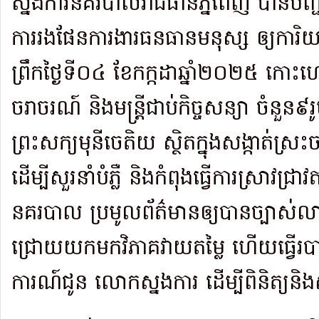
ស្នងការនគរបាលរាជធានីភ្នំពេញ បានប
ការរងផែនការងារធនធានមនុស្ស ឲ្យការិ
ព្រឹកថ្ងៃទី០៤ ខែកក្កដាឆ្នាំ២០២៥ កោះហ
ចរាចរណ៍ និងមន្រ្តីជាប់កិច្ចសន្យា ចំនួ
ព្រះសក្យមុនីចេតិយ ស្ថិតក្នុងសង្កាត់ស្
ដើម្បីសួរនាំបំភ្លឺ និងកំពុងធ្វើការស្រាវជ
នគរបាល ប្រមូលព័ត៌មានឲ្យបានច្បាស់លាស
ជ្រោយយកមកវិភាគវាយតម្លៃ ហើយធ្វើរ
ការណ៍ជូន លោកស្នងការ ដើម្បីពិនិត្យនិ