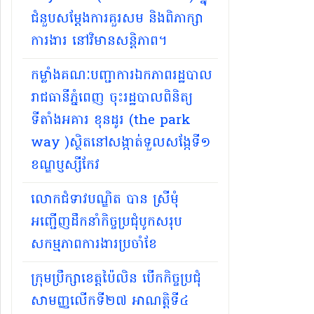
ជំនួបសម្តែងការគួរសម និងពិភាក្សា
ការងារ នៅវិមានសន្តិភាព។
កម្លាំងគណៈបញ្ជាការឯកភាពរដ្ឋបាល
រាជធានីភ្នំពេញ ចុះរដ្ឋបាលពិនិត្យ
ទីតាំងអគារ ខុនដូរ (the park
way )ស្ថិតនៅសង្កាត់ទួលសង្កែទី១
ខណ្ឌប្ញស្សីកែវ
លោកជំទាវបណ្ឌិត បាន ស្រីមុំ
អញ្ជើញដឹកនាំកិច្ចប្រជុំបូកសរុប
សកម្មភាពការងារប្រចាំខែ
ក្រុមប្រឹក្សាខេត្តប៉ៃលិន បើកកិច្ចប្រជុំ
សាមញ្ញលើកទី២៧ អាណត្តិទី៤