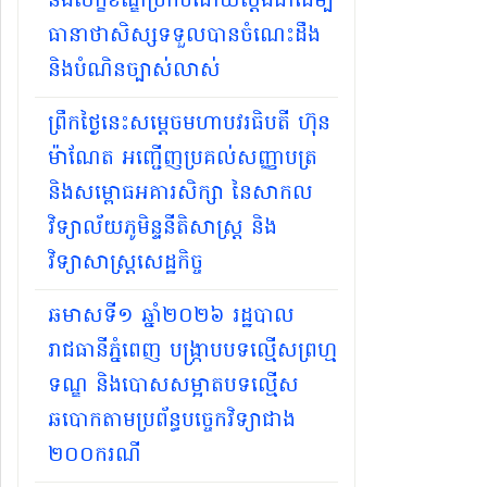
និងលក្ខខណ្ឌប្រកបដោយស្តង់ដាដើម្បី
ធានាថាសិស្សទទួលបានចំណេះដឹង
និងបំណិនច្បាស់លាស់
ព្រឹកថ្ងៃនេះសម្តេចមហាបវរធិបតី ហ៊ុន
ម៉ាណែត អញ្ជើញប្រគល់សញ្ញាបត្រ
និងសម្ពោធអគារសិក្សា នៃសាកល
វិទ្យាល័យភូមិន្ទនីតិសាស្ត្រ និង
វិទ្យាសាស្ត្រសេដ្ឋកិច្ច
ឆមាសទី១ ឆ្នាំ២០២៦​ រដ្ឋបាល
រាជធានីភ្នំពេញ បង្ក្រាបបទល្មើសព្រហ្ម
ទណ្ឌ និងបោសសម្អាតបទល្មើស
ឆបោកតាមប្រព័ន្ធបច្ចេកវិទ្យាជាង
២០០ករណី