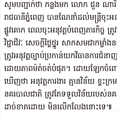
សូមបញ្ជាក់ថា កន្លងមក លោក ជួន ណារិ
រាជធានីភ្នំពេញ បានណែនាំដល់មន្ត្រីចុះអនុ
ផ្លូវគោក ពេលចុះអនុវត្តបំពេញភារកិច្ច ត
វិជ្ជាជីវៈ សេចក្ដីថ្លៃថ្នូរ សាកសមជាកម្
ត្រូវអនុវត្តច្បាប់ប្រកាន់យកវិធានការជំនាញ
ដោយភាពម៉ត់ចត់បំផុត។ ដោយឡែកចំពោះ
ឃើញថា អនុវត្តការងារ គ្មានវិន័យ ខ្វះក្រម
នគរបាលជាតិ ត្រូវតែទទួលវិន័យរបស់នគ
ដាច់ខាតដោយ មិនលើកលែងនោះទេ៕