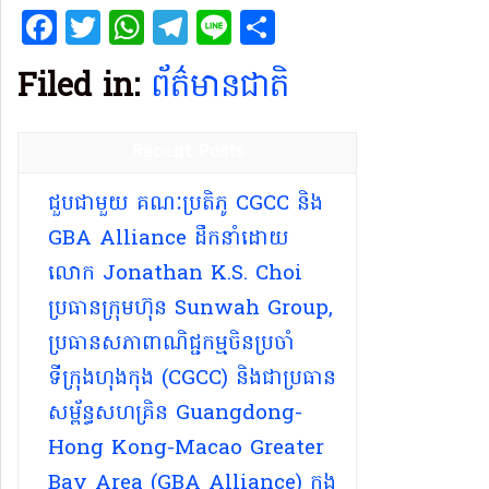
Facebook
Twitter
WhatsApp
Telegram
Line
Share
Filed in:
ព័ត៌មានជាតិ
Recent Posts
ជួបជាមួយ គណៈប្រតិភូ CGCC និង
GBA Alliance ដឹកនាំដោយ
លោក Jonathan K.S. Choi
ប្រធានក្រុមហ៊ុន Sunwah Group,
ប្រធានសភាពាណិជ្ជកម្មចិនប្រចាំ
ទីក្រុងហុងកុង (CGCC) និងជាប្រធាន
សម្ព័ន្ធសហគ្រិន Guangdong-
Hong Kong-Macao Greater
Bay Area (GBA Alliance) ក្នុង