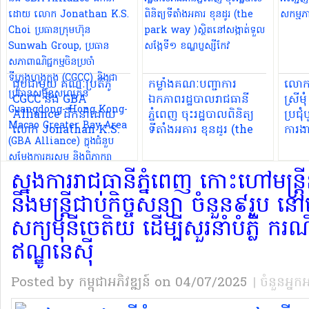
ជួបជាមួយ គណៈប្រតិភូ
កម្លាំងគណៈបញ្ជាការ
លោកជ
CGCC និង GBA
ឯកភាពរដ្ឋបាលរាជធានី
ស្រីមុ
Alliance ដឹកនាំដោយ
ភ្នំពេញ ចុះរដ្ឋបាលពិនិត្យ
ប្រជុ
លោក Jonathan K.S.
ទីតាំងអគារ ខុនដូរ (the
ការងា
Choi ប្រធានក្រុមហ៊ុន
park way )ស្ថិតនៅ
Sunwah Group, ប្រធាន
សង្កាត់ទួលសង្កែទី១
ស្នងការរាជធានីភ្នំពេញ កោះហៅមន្ត
សភាពាណិជ្ជកម្មចិនប្រចាំ
ខណ្ឌប្ញស្សីកែវ
ទីក្រុងហុងកុង (CGCC) និង
និងមន្ត្រីជាប់កិច្ចសន្យា ចំនួន៩រូប 
ជាប្រធានសម្ព័ន្ធសហគ្រិន
Guangdong- Hong
សក្យមុនីចេតិយ ដើម្បីសួរនាំបំភ្លឺ ក
Kong-Macao Greater
ឥណ្ឌូនេស៊ី
Bay Area (GBA
Alliance) ក្នុងជំនួប
Posted by កម្ពុជាអភិវឌ្ឍន៍
សម្តែងការគួរសម និង
on 04/07/2025
| ចំនួនអ្នក
ពិភាក្សាការងារ នៅវិមាន