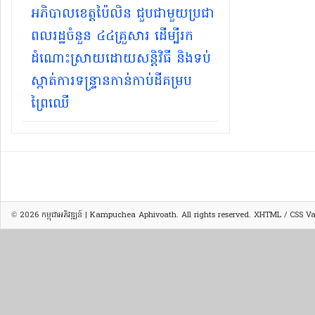
អភិបាលខេត្តប៉ៃលិន ជួបជាមួយប្រជា
ពលរដ្ឋចំនួន ៤៤គ្រួសារ ដើម្បីរក
ដំណោះស្រាយដោយសន្តិវិធី និងទប់
ស្កាត់ការទន្ទ្រានកាន់កាប់ដីគម្រប
ព្រៃឈើ
© 2026
កម្ពុជាអភិវឌ្ឍន៍ | Kampuchea Aphivoath
. All rights reserved.
XHTML
/
CSS
Val