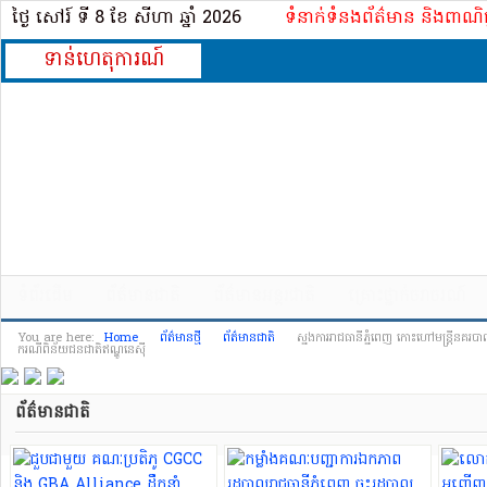
ថ្ងៃ សៅរ៍ ទី 8​ ខែ សីហា ឆ្នាំ 2026
ទំនាក់ទំនងព័ត៌មាន និងពាណិ
ទាន់ហេតុការណ៍
ទំព័រដើម
ព័ត៌មានជាតិ
ព័ត៌មានអន្តរជាតិ
គ្រោះថ្នាក់​ចរាចរណ៍
You are here:
Home
ព័ត៌មានថ្មី
ព័ត៌មានជាតិ
ស្នងការរាជធានីភ្នំពេញ កោះហៅមន្ត្រីនគរបាលច
ករណីពិន័យជនជាតិឥណ្ឌូនេស៊ី
ព័ត៌មានជាតិ