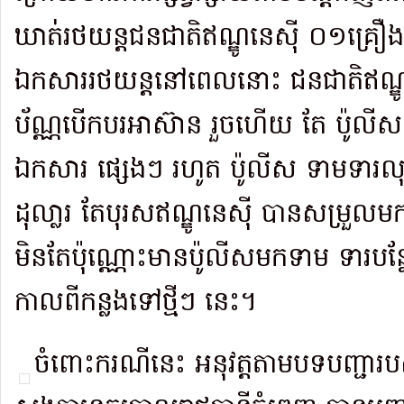
ឃាត់រថយន្តជនជាតិឥណ្ឌូនេស៊ី ០១គ្រឿ
ឯកសាររថយន្តនៅពេលនោះ ជនជាតិឥណ្ឌូ
ប័ណ្ណបើកបរអាស៊ាន រួចហើយ តែ ប៉ូលី
ឯកសារ ផ្សេងៗ រហូត ប៉ូលីស ទាមទារ
ដុលា្លរ តែបុរសឥណ្ឌូនេស៊ី បានសម្រួលមក
មិនតែប៉ុណ្ណោះមានប៉ូលីសមកទាម ទារ
កាលពីកន្លងទៅថ្មីៗ នេះ។
ចំពោះករណីនេះ អនុវត្តតាមបទបញ្ជារប