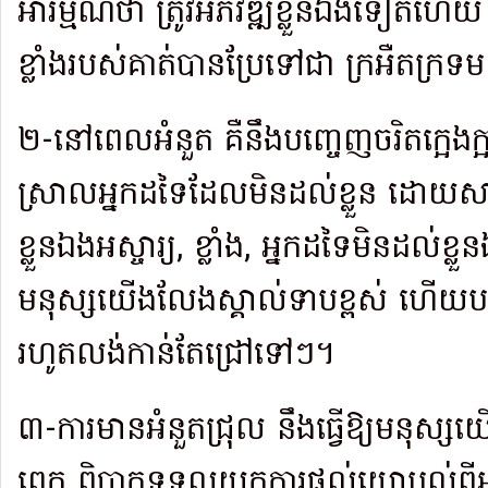
អារម្មណ៍ថា ត្រូវអភិវឌ្ឍខ្លួនឯងទៀតហ
ខ្លាំងរបស់គាត់បានប្រែទៅជា ក្រអឺតក្រទ
២-នៅពេលអំនួត គឺនឹងបញ្ចេញចរិតក្អេ
ស្រាលអ្នកដទៃដែលមិនដល់ខ្លួន ដោយសា
ខ្លួនឯងអស្ចារ្យ, ខ្លាំង, អ្នកដទៃមិនដល់ខ្លួ
មនុស្សយើងលែងស្គាល់ទាបខ្ពស់ ហើយបន
រហូតលង់កាន់តែជ្រៅទៅៗ។
៣-ការមានអំនួតជ្រុល នឹងធ្វើឱ្យមនុស្សយើ
ពេក ពិបាកទទួលយកការផ្តល់យោបល់ពីអ