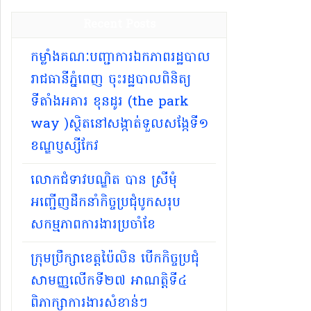
Recent Posts
កម្លាំងគណៈបញ្ជាការឯកភាពរដ្ឋបាល
រាជធានីភ្នំពេញ ចុះរដ្ឋបាលពិនិត្យ
ទីតាំងអគារ ខុនដូរ (the park
way )ស្ថិតនៅសង្កាត់ទួលសង្កែទី១
ខណ្ឌប្ញស្សីកែវ
លោកជំទាវបណ្ឌិត បាន ស្រីមុំ
អញ្ជើញដឹកនាំកិច្ចប្រជុំបូកសរុប
សកម្មភាពការងារប្រចាំខែ
ក្រុមប្រឹក្សាខេត្តប៉ៃលិន បើកកិច្ចប្រជុំ
សាមញ្ញលើកទី២៧ អាណត្តិទី៤
ពិភាក្សាការងារសំខាន់ៗ