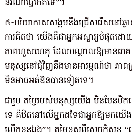
នរណាធ្វើកើតទេ”។
៥-បរិយាកាសសង្គមនឹងជ្រើសរើសនៅឆ្ង
ការគិតថា យើងគឺជាអ្នកអស្ចារ្យបំផុត
ភាពហួសហេតុ ដែលបណ្តាលឱ្យមានរោគសញ
មនុស្សនៅជុំវិញនឹងមានអារម្មណ៍ថា ភាព
មិនអាចអត់ឱនបានទៀតទេ។
ជារួម តម្លៃរបស់មនុស្សយើង មិនមែនឋិ
ទេ គឺឋិតនៅលើអ្នកដទៃជាអ្នកឱ្យមកយើង “
លើកខ្លួនឯង”។ តម្លៃខុសពីសេចក្តីសុខ 