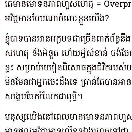
តើមានមោទនភាពហួសហេតុ = Overp
អវិជ្ជមានបែបណាចំពោះខ្លួនយើង?
ខ្ញុំបាទបានអានអត្ថបទជាច្រើនពាក់ព័ន្ធ
សហេតុ និងអំនួត ហើយអ្វីសំខាន់ ចង់ច
ខ្លះ សម្រាប់មេរៀនពិសោធក្នុងជីវិតរបស់ម
មិនមែនជាអ្នកចេះដឹងទេ គ្រាន់តែបាន
សង្ខេបចែករំលែកជាពុទ្ធិ។
មនុស្សយើងនៅពេលមានមោទនភាពហួសហ
មានផលអវិជ្ជាមានលើខ្លួនឯងរហូតទៅជា 