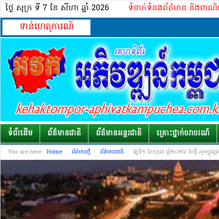
ថ្ងៃ សុក្រ ទី 7​ ខែ សីហា ឆ្នាំ 2026
ទំនាក់ទំនងព័ត៌មាន និងពាណិ
ទាន់ហេតុការណ៍
ទំព័រដើម
ព័ត៌មានជាតិ
ព័ត៌មានអន្តរជាតិ
គ្រោះថ្នាក់​ចរាចរណ៍
You are here:
Home
ព័ត៌មានថ្មី
ព័ត៌មានជាតិ
ថ្ងៃទី១ ខែកក្កដា ឆ្នាំ២០២៦ ខែថ្មី សូមប្តូរផ្