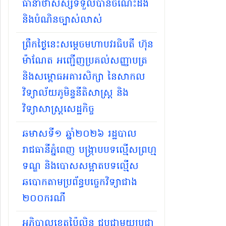
ធានាថាសិស្សទទួលបានចំណេះដឹង
និងបំណិនច្បាស់លាស់
ព្រឹកថ្ងៃនេះសម្តេចមហាបវរធិបតី ហ៊ុន
ម៉ាណែត អញ្ជើញប្រគល់សញ្ញាបត្រ
និងសម្ពោធអគារសិក្សា នៃសាកល
វិទ្យាល័យភូមិន្ទនីតិសាស្ត្រ និង
វិទ្យាសាស្ត្រសេដ្ឋកិច្ច
ឆមាសទី១ ឆ្នាំ២០២៦​ រដ្ឋបាល
រាជធានីភ្នំពេញ បង្ក្រាបបទល្មើសព្រហ្ម
ទណ្ឌ និងបោសសម្អាតបទល្មើស
ឆបោកតាមប្រព័ន្ធបច្ចេកវិទ្យាជាង
២០០ករណី
អភិបាលខេត្តប៉ៃលិន ជួបជាមួយប្រជា