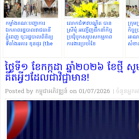
កម្លាំងគណៈបញ្ជាការ
លោកជំទាវបណ្ឌិត បាន
ក្រុម
ឯកភាពរដ្ឋបាលរាជធានី
ស្រីមុំ អញ្ជើញដឹកនាំកិច្ច
កិច្ច
ភ្នំពេញ ចុះរដ្ឋបាលពិនិត្យ
ប្រជុំបូកសរុបសកម្មភាព
អាណត្
ទីតាំងអគារ ខុនដូរ (the
ការងារប្រចាំខែ
សំខា
park way )ស្ថិតនៅ
សង្កាត់ទួលសង្កែទី១
ថ្ងៃទី១ ខែកក្កដា ឆ្នាំ២០២៦ ខែថ្មី សូមប
ខណ្ឌប្ញស្សីកែវ
គិតអ្វីៗដែលជាវិជ្ជាមាន!
Posted by កម្ពុជាអភិវឌ្ឍន៍
on 01/07/2026
| ចំនួនអ្នក