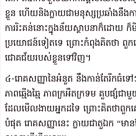
ខ្លួន ហើយនិងក្លាយជាមនុស្សប្រឆាំងនឹងកា
ការរិះគន់នោះក្នុងន័យស្ថាបនាក៏ដោយ ក
ប្រយោជន៍ទៀតទេ ព្រោះកំពុងគិតថា ពួ
ជោគជ័យរបស់ខ្លួនទៅវិញ។
៤-រោគសញ្ញានៃអំនួត នឹងកាន់តែរីកធំទៅៗ
ភាពឆ្មើងឆ្មៃ ភាពក្រអឺតក្រទម គួបផ្សំជាម
ដែលមើលងាយអ្នកដទៃ ព្រោះគិតថាពួកគេមិន
បំផុត រោគសញ្ញានេះ ក្លាយជាតួឯក “មាន