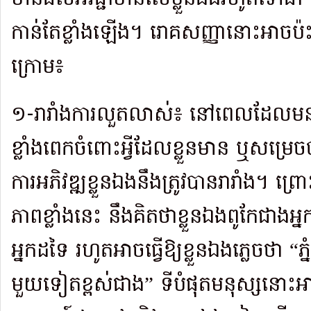
កាន់តែខ្លាំងឡើង។ រោគសញ្ញានោះអាចប៉ះ
ក្រោម៖
១-រារាំងការលួតលាស់៖ នៅពេលដែលម
ខ្លាំងពេកចំពោះអ្វីដែលខ្លួនមាន ឬសម្
ការអភិវឌ្ឍខ្លួនឯងនឹងត្រូវបានរារាំង។ ព
ភាពខ្លាំងនេះ នឹងគិតថាខ្លួនឯងពូកែជាងអ្
អ្នកដទៃ រហូតអាចធ្វើឱ្យខ្លួនឯងភ្លេចថា “ភ្ន
មួយទៀតខ្ពស់ជាង” ទីបំផុតមនុស្សនោ