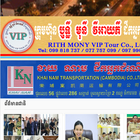
ព័ត៌មានជាតិ