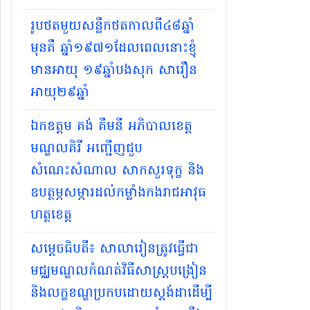
រូបថតមួយសន្លឹកថតកាលពី៤៨ឆ្នាំ
មុនគឺ ឆ្នាំ១៩៧១ដែលពេលនោះខ្ញុំ
មានអាយុ ១៩ឆ្នាំបងសុក សារឿន
អាយុ២៩ឆ្នាំ
ឯកឧត្តម គង់ គឹមនី អភិបាលខេត្ត
មណ្ឌលគិរី អញ្ជើញជួប
សំណេះសំណាល សាកសួរទុក្ខ និង
ឧបត្ថម្ភសម្ភារដល់កម្លាំងកងរាជអាវុធ
ហត្ថខេត្ត
សម្ដេចធិបតី​៖ សាលារៀនត្រូវធ្វើជា
មជ្ឈមណ្ឌលកំណត់វិធីសាស្ត្របង្រៀន
និងលក្ខខណ្ឌប្រកបដោយស្តង់ដាដើម្បី