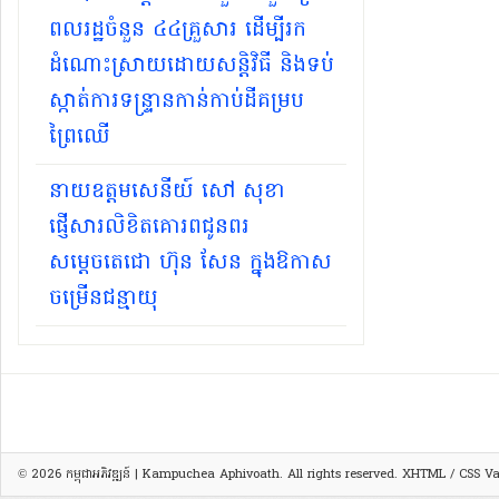
ពលរដ្ឋចំនួន ៤៤គ្រួសារ ដើម្បីរក
ដំណោះស្រាយដោយសន្តិវិធី និងទប់
ស្កាត់ការទន្ទ្រានកាន់កាប់ដីគម្រប
ព្រៃឈើ
នាយឧត្តមសេនីយ៍ សៅ សុខា
ផ្ញើសារលិខិតគោរពជូនពរ
សម្ដេចតេជោ ហ៊ុន សែន ក្នុងឱកាស
ចម្រើនជន្មាយុ
© 2026
កម្ពុជាអភិវឌ្ឍន៍ | Kampuchea Aphivoath
. All rights reserved.
XHTML
/
CSS
Val