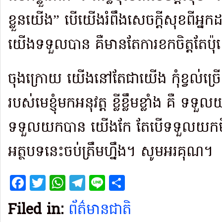
ខ្លួនយើង” បើយើងរំពឹងសេចក្តីសុខពីអ្នកដទ
យើងទទួលបាន គឺមានតែការខកចិត្តតែប៉ុ
ចុងក្រោយ យើងនៅតែជាយើង កុំខ្វល់ច្រើ
របស់មេខ្ញុំមកអនុវត្ត ខ្លីខ្លឹមខ្លាំង គឺ 
ទទួលយកបាន យើងកែ តែបើទទួលយកមិនប
អត្ថបទនេះចប់ត្រឹមហ្នឹង។ សូមអរគុណ។
Facebook
Twitter
WhatsApp
Telegram
Line
Share
Filed in:
ព័ត៌មានជាតិ