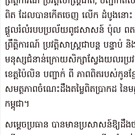
ព្រឹត្តិការណ៍ ប្រវត្តិសាស្រ្តជាតិ, បញ្ជាក់ពីស
ពិត ដែលបានកើតចេញ លើក ដំបូងនោះ គ
ផ្ដួលរំលំរបបប្រល័យពូជសាសន៍ ប៉ុល ព
ព្រឹត្តិការណ៍ ប្រវត្តិសាស្រ្តជាបន្ត បន្ទាប់
មនុស្សជំនាន់ក្រោយសិក្សាស្វែងយលរប្រវត្
ខេត្តប៉ៃលិន បញ្ជាក់ ពី ភាពពិតរបស់កូនខ
សមត្ថភាពចំណេះដឹងតម្លៃពិតប្រាកដ នៃមគ្គ
កម្ពុជា។
សម្តេចប្រធាន បានមានប្រសាសន៍ឱ្យដឹងថ