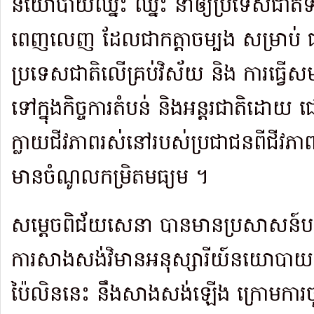
នយោបាយឈ្នះ ឈ្នះ នាំឲ្យប្រទេសជាតិ
ពេញលេញ ដែលជាកត្តាចម្បង សម្រាប់ ជម
ប្រទេសជាតិលើគ្រប់វិស័យ និង ការធ្វើស
ទៅក្នុងកិច្ចការតំបន់ និងអន្តរជាតិដោយ
ក្លាយជីវភាពរស់នៅរបស់ប្រជាជនពីជីវភាព
មានចំណូលកម្រិតមធ្យម ។
សម្តេចពិជ័យសេនា បានមានប្រសាសន៍បញ
ការសាងសង់វិមានអនុស្សារីយ៍នយោបាយ ឈ
ប៉ៃលិននេះ នឹងសាងសង់ឡើង ក្រោមការចូលរ