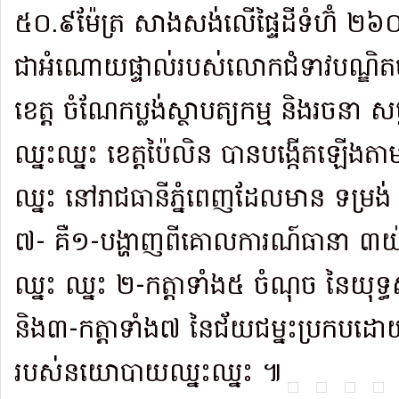
៥០.៩ម៉ែត្រ សាងសង់លើផ្ទៃដីទំហ៊ំ ២៦០
ជាអំណោយផ្ទាល់របស់លោកជំទាវបណ្ឌិតបា
ខេត្ត ចំណែកប្លង់ស្ថាបត្យកម្ម និងរចនា សម
ឈ្នះឈ្នះ ខេត្តប៉ៃលិន បានបង្កើតឡើងតាម
ឈ្នះ នៅរាជធានីភ្នំពេញដែលមាន ទម្រង់
៧- គឺ១-បង្ហាញពីគោលការណ៍ធានា ៣
ឈ្នះ ឈ្នះ ២-កត្តាទាំង៥ ចំណុច នៃយុទ្ធស
និង៣-កត្តាទាំង៧ នៃជ័យជម្នះប្រកបដោយប
របស់នយោបាយឈ្នះឈ្នះ ៕