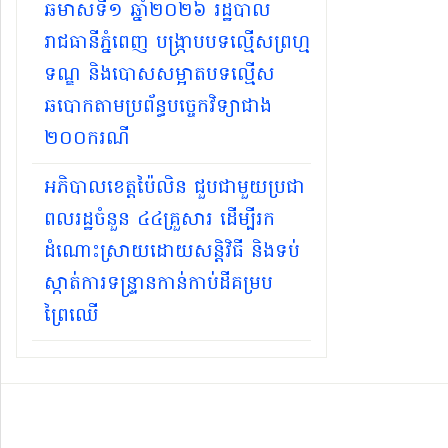
ឆមាសទី១ ឆ្នាំ២០២៦​ រដ្ឋបាល
រាជធានីភ្នំពេញ បង្ក្រាបបទល្មើសព្រហ្ម
ទណ្ឌ និងបោសសម្អាតបទល្មើស
ឆបោកតាមប្រព័ន្ធបច្ចេកវិទ្យាជាង
២០០ករណី
អភិបាលខេត្តប៉ៃលិន ជួបជាមួយប្រជា
ពលរដ្ឋចំនួន ៤៤គ្រួសារ ដើម្បីរក
ដំណោះស្រាយដោយសន្តិវិធី និងទប់
ស្កាត់ការទន្ទ្រានកាន់កាប់ដីគម្រប
ព្រៃឈើ