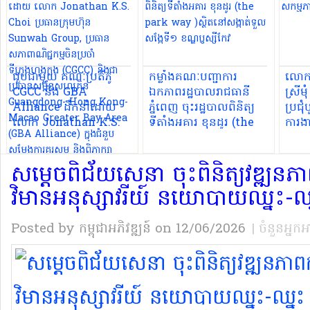
ជួបជាមួយ គណៈប្រតិភូ
កម្លាំងគណៈបញ្ជាការ
លោកជ
CGCC និង GBA
ឯកភាពរដ្ឋបាលរាជធានី
ស្រីមុ
Alliance ដឹកនាំដោយ
ភ្នំពេញ ចុះរដ្ឋបាលពិនិត្យ
ប្រជុ
លោក Jonathan K.S.
ទីតាំងអគារ ខុនដូរ (the
ការងា
Choi ប្រធានក្រុមហ៊ុន
park way )ស្ថិតនៅ
Sunwah Group, ប្រធាន
សង្កាត់ទួលសង្កែទី១
សម្តេចពិជ័យសេនា ចុះពិនិត្យវឌ្ឍន
សភាពាណិជ្ជកម្មចិនប្រចាំ
ខណ្ឌប្ញស្សីកែវ
ទីក្រុងហុងកុង (CGCC) និង
វិមានអនុស្សាវរីយ៍ នយោបាយឈ្នះ-ឈ
ជាប្រធានសម្ព័ន្ធសហគ្រិន
Guangdong- Hong
Posted by កម្ពុជាអភិវឌ្ឍន៍
on 12/06/2026
| ចំនួនអ្នក
Kong-Macao Greater
Bay Area (GBA
Alliance) ក្នុងជំនួប
សម្តែងការគួរសម និង
ពិភាក្សាការងារ នៅវិមាន
សន្តិភាព។