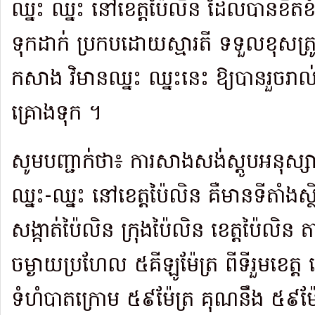
ឈ្នះ ឈ្នះ នៅខេត្តប៉ៃលិន ដែលបានខិតខំប
ទុកដាក់ ប្រកបដោយស្មារតី ទទួលខុសត្រូវខ
កសាង វិមានឈ្នះ ឈ្នះនេះ ឱ្យបានរួចរាល
គ្រោងទុក ។
សូមបញ្ជាក់ថា៖ ការសាងសង់ស្តូបអនុស្
ឈ្នះ-ឈ្នះ នៅខេត្តប៉ៃលិន គឺមានទីតាំងស្ថិត
សង្កាត់ប៉ៃលិន ក្រុងប៉ៃលិន ខេត្តប៉ៃលិន តា
ចម្ងាយប្រហែល ៥គីឡូម៉ែត្រ ពីទីរួមខេត្
ទំហំបាតក្រោម ៥៩ម៉ែត្រ គុណនឹង ៥៩ម៉ែ