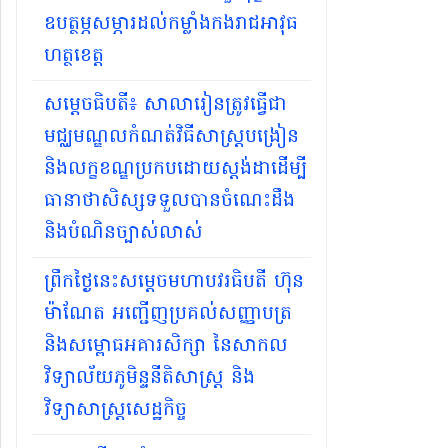
ឧបត្ថម្ភសម្ភារដល់កម្លាំងកងរាជអាវុធ
ហត្ថខេត្ត
សម្ដេចធិបតី​៖ សាលារៀនត្រូវធ្វើជា
មជ្ឈមណ្ឌលកំណត់វិធីសាស្ត្របង្រៀន
និងលក្ខខណ្ឌប្រកបដោយស្តង់ដាដើម្បី
ធានាថាសិស្សទទួលបានចំណេះដឹង
និងបំណិនច្បាស់លាស់
ព្រឹកថ្ងៃនេះសម្តេចមហាបវរធិបតី ហ៊ុន
ម៉ាណែត អញ្ជើញប្រគល់សញ្ញាបត្រ
និងសម្ពោធអគារសិក្សា នៃសាកល
វិទ្យាល័យភូមិន្ទនីតិសាស្ត្រ និង
វិទ្យាសាស្ត្រសេដ្ឋកិច្ច