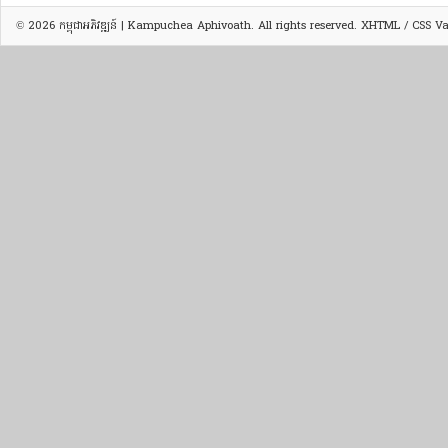
© 2026
កម្ពុជាអភិវឌ្ឍន៍ | Kampuchea Aphivoath
. All rights reserved.
XHTML
/
CSS
Val