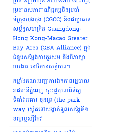
ប្រធានក្រុមហ៊ុន Sunwah Group,
ប្រធានសភាពាណិជ្ជកម្មចិនប្រចាំ
ទីក្រុងហុងកុង (CGCC) និងជាប្រធាន
សម្ព័ន្ធសហគ្រិន Guangdong-
Hong Kong-Macao Greater
Bay Area (GBA Alliance) ក្នុង
ជំនួបសម្តែងការគួរសម និងពិភាក្សា
ការងារ នៅវិមានសន្តិភាព។
កម្លាំងគណៈបញ្ជាការឯកភាពរដ្ឋបាល
រាជធានីភ្នំពេញ ចុះរដ្ឋបាលពិនិត្យ
ទីតាំងអគារ ខុនដូរ (the park
way )ស្ថិតនៅសង្កាត់ទួលសង្កែទី១
ខណ្ឌប្ញស្សីកែវ