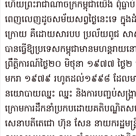
ហើយព្រះរាជាណាចក្រកម្ពុជាយើង ពុំធ្លា
ពេញលេញដូចសម័យសព្វថ្ងៃនេះទេ ក្នុង
ក្រោយ គឺដោយសារបប ប្រល័យពូជ សា
បានធ្វើឱ្យប្រទេសកម្ពុជាមានមហន្តរាយ
ព្រឹត្តិការណ៍ថ្ងៃ២០ មិថុនា ១៩៧៧ ថ្ងៃ២
មករា ១៩៧៩ រហូតដល់១៩៩៨ ដែលមានក
នយោបាយឈ្នះ ឈ្នះ និងការបញ្ចប់សង្គ្រាម
ក្រោមការដឹកនាំប្រកបដោយគតិបណ្ឌិតសម
សេនាបតីតេជោ ហ៊ុន សែន នាយករដ្ឋមន្ត