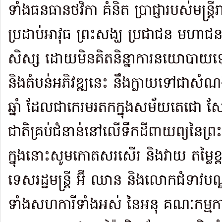
ទាំងធនធានថវិកា គំនិត ប្រាជ្ញារបស់មន្រ្តី
ប្រដាប់អាវុធ ព្រះសង្ឃ ប្រជាជន មហាជន ប
សិស្ស ដោយមិនគិតនិន្នាការនយោប
និងតំបន់អភិវឌ្ឍនេះ នឹងក្លាយទៅជាសំណង់ប្
ឆ្នាំ ដែលជាកេរមរតកក្នុងសម័យតេជោ ស
ជាតិគ្រប់ជំនាន់នៅលើទឹកដីពាយព្យនៃព្រះ
ក្នុងនោះសូមកោតសរសើរ និងវាយ តម្លៃខ្
ទេសរដ្ឋមន្ត្រី អ៊ី ឈាន និងលោកជំទាវបណ្ឌ
ទាំងសហការីទាំងអស់ នៃអនុ គណៈកម្មក