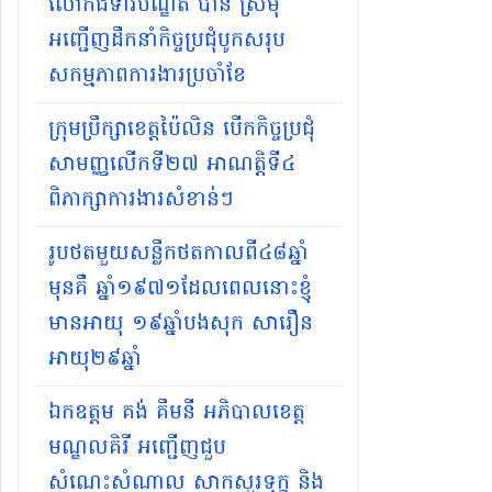
លោកជំទាវបណ្ឌិត បាន ស្រីមុំ
អញ្ជើញដឹកនាំកិច្ចប្រជុំបូកសរុប
សកម្មភាពការងារប្រចាំខែ
ក្រុមប្រឹក្សាខេត្តប៉ៃលិន បើកកិច្ចប្រជុំ
សាមញ្ញលើកទី២៧ អាណត្តិទី៤
ពិភាក្សាការងារសំខាន់ៗ
រូបថតមួយសន្លឹកថតកាលពី៤៨ឆ្នាំ
មុនគឺ ឆ្នាំ១៩៧១ដែលពេលនោះខ្ញុំ
មានអាយុ ១៩ឆ្នាំបងសុក សារឿន
អាយុ២៩ឆ្នាំ
ឯកឧត្តម គង់ គឹមនី អភិបាលខេត្ត
មណ្ឌលគិរី អញ្ជើញជួប
សំណេះសំណាល សាកសួរទុក្ខ និង