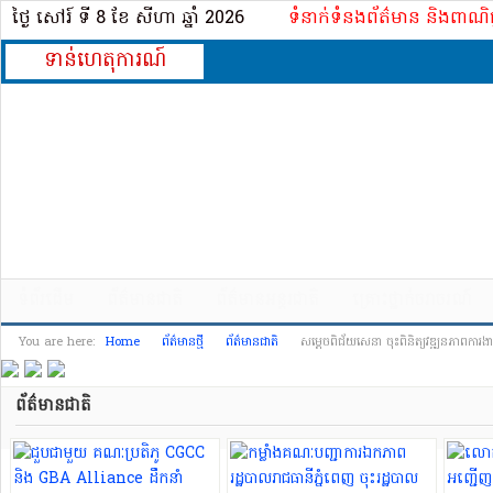
ថ្ងៃ សៅរ៍ ទី 8​ ខែ សីហា ឆ្នាំ 2026
ទំនាក់ទំនងព័ត៌មាន និងពាណិ
ទាន់ហេតុការណ៍
ទំព័រដើម
ព័ត៌មានជាតិ
ព័ត៌មានអន្តរជាតិ
គ្រោះថ្នាក់​ចរាចរណ៍
You are here:
Home
ព័ត៌មានថ្មី
ព័ត៌មានជាតិ
សម្តេចពិជ័យសេនា ចុះពិនិត្យវឌ្ឍនភាពការ
ព័ត៌មានជាតិ