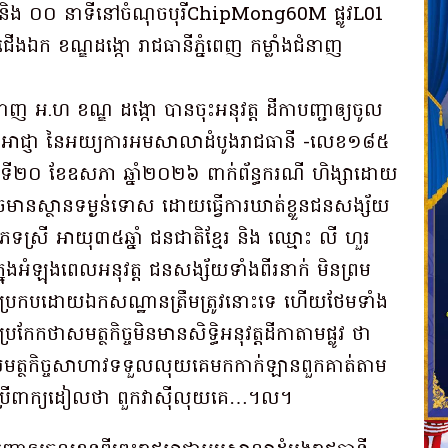
និង ០០ នាទីនៅចំណុចបុរីChipMong60M ផ្លូវL01
ជើងឯក ខណ្ឌដង្កោ រាជធានីភ្នំពេញ កម្លាំងជំនាញ
 អ.ហ ខណ្ឌ ដង្កោ បានចុះអនុវត្ត ដីកាបញ្ជាឲ្យចូល
្រះរាជអាជ្ញា នៃអយ្យការអមសាលាដំបូងរាជធានី -លេខ១៨៥
ទី២០ ខែឧសភា ឆ្នាំ២០២៦ ពាក់ព័ន្ធករណី ហិង្សាដោយ
មានស្ថានទម្ងន់ទោស ដោយធ្វើការឃាត់ខ្លួនជនសង្ស័យ
ទស្រី អាយុ៣៥ឆ្នាំ ជនជាតិខ្មែរ និង ឈ្មោះ លី ហួរ
ក្នុងអំឡុងពេលអនុវត្ត ជនសង្ស័យទាំងពីរនាក់ មិនព្រម
ែលប្រកបដោយឯកសណ្ឋានត្រឹមត្រូវនោះទេ ហើយថែមទាំង
កែកថាសមត្ថកិច្ចមិនមានសិទ្ធិអនុវត្តដីកាតាមផ្លូវ ថា
ង ថាសមត្ថកិច្ចសាហាវទទួលលុយគេមកកាក់ឡានពួកគាត់តាម
និងប្រើពាក្យដៀលថា ពួកវាស៊ីលុយគេ…។ល។