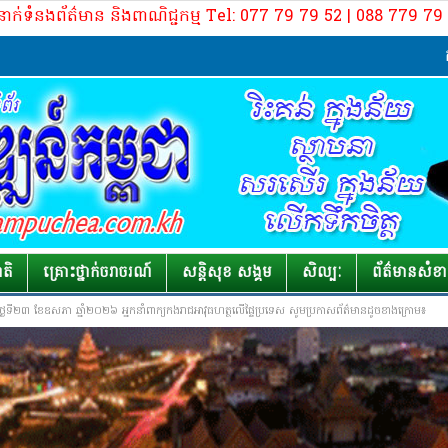
នាក់ទំនងព័ត៌មាន និងពាណិជ្ជកម្ម Tel: 077 79 79 52 | 088 779 7
កម្លាំងគណៈប
ាតិ
គ្រោះថ្នាក់​ចរាចរណ៍
សន្តិសុខ សង្គម
សិល្បៈ
ព័ត៌មាន​សំខ
ថ្ងៃទី២៣ ខែឧសភា ឆ្នាំ២០២៦ អ្នកនាំពាក្យកងរាជអាវុធហត្ថលើផ្ទៃប្រទេស សូមប្រកាសព័ត៌មានដូចខាងក្រោម៖