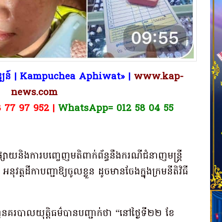
ិវឌ្ឍន៍ | Kampuchea Aphiwat​» |
www.kap-
news.com
8 77 97 952 |
WhatsApp= 012 58 04 55
p
ram
e
hare
សាយនិងការបញ្ចេញមតិពាក់ព័ន្ធនឹងករណីជំនាញមន្ត្រី
វត្តដីកាបញ្ជាឱ្យចូលខ្លួន ដូចមានចែងក្នុងក្រមនីតិវិធី
បាលយុត្តិធម៌បានបញ្ជាក់ថា “នៅថ្ងៃទី២២ ខែ