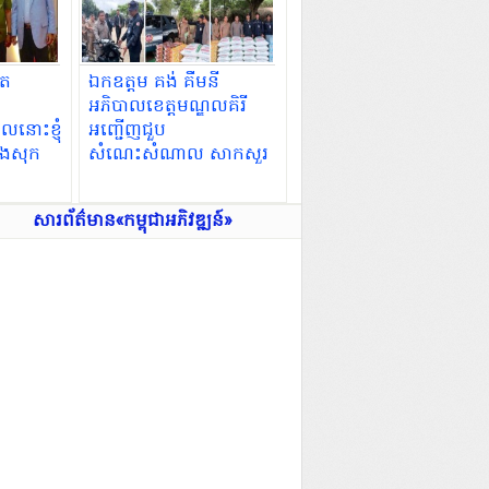
ថត
ឯកឧត្តម គង់ គឹមនី
អភិបាលខេត្តមណ្ឌលគិរី
នោះខ្ញុំ
អញ្ជើញជួប
បងសុក
សំណេះសំណាល សាកសួរ
ំ
ទុក្ខ និងឧបត្ថម្ភសម្ភារដល់
កម្លាំងកងរាជអាវុធហត្ថខេត្ត
សារព័ត៌មាន«កម្ពុជាអភិវឌ្ឍន៍»