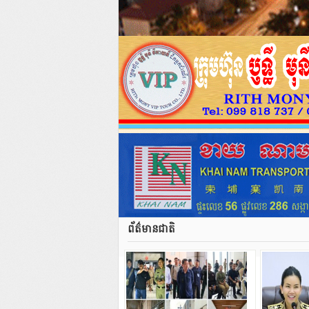
ព័ត៌មានជាតិ