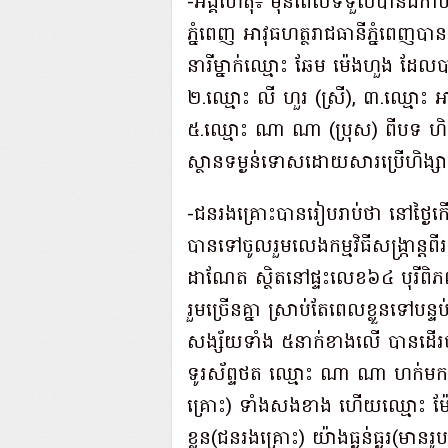
-អង្គហេតុ៖ មុនពេលទទួលបានដីកាបញ្
ភ្នំពេញ អាវុធហត្ថរាជធានីភ្នំពេញបានអ
នារីម្នាក់ឈ្មោះ ឆែម ម៉េងហួង ដែលប
២.ឈ្មោះ លី ហួរ (ស្រី), ៣.ឈ្មោះ អ
៥.ឈ្មោះ ណា ណា (ប្រុស) ពីបទ ហ
ស្ថានទម្ងន់ទោសដោយសារប្រើហិង្ស
-ជនរងគ្រោះបានរៀបរាប់ថា នៅថ្ងៃក
បានទៅចូលរួមលេងកម្មវិធីសង្ក្រាន្តពីរ
ដាណែត ស្ថិតនៅផ្ទះលេខ៦៤ បុរីពិភព
រួមច្រើនគ្នា ស្រាប់តែពេលខ្លួនទៅប
សង្ស័យទាំង ៥នាក់ខាងលើ បានដើរ
ទូរស័ព្ទថត ឈ្មោះ ណា ណា ហក់មកចា
គ្រោះ) ទាំងសងខាង ហើយឈ្មោះ ម៉ែន 
ខ្លួន(ជនរងគ្រោះ) យ៉ាងធ្ងន់ធ្ងរ(មា