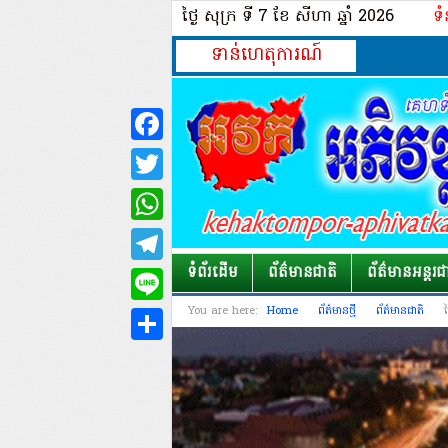
ថ្ងៃ សុក្រ ទី 7​ ខែ សីហា ឆ្នាំ 2026
ទំ
ទាន់ហេតុការណ៍
Facebook
Twitter
WhatsApp
Telegram
ទំព័រដើម
ព័ត៌មានជាតិ
ព័ត៌មានអន្តរជ
Line
You are here:
Home
ព័ត៌មានថ្មី
ព័ត៌មានជាតិ
Share