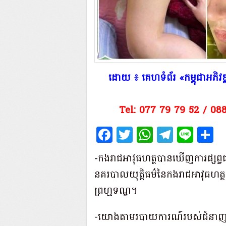
​ដោយ ៖ គេហទំព័រ «កម្ពុជាអភ
Tel: 077 79 79 52 / 08
Facebook
Twitter
WhatsAp
Teleg
Lin
S
-កងរាជអាវុធហត្ថបានឃើញការផ្សព្វផ្
នគរបាលយុត្តិធម៌នៃកងរាជអាវុធហត្ថ អនុ
ព្រហ្មទណ្ឌ។
-យោងតាមរបាយការណ៍របស់ជំនាញនគរ