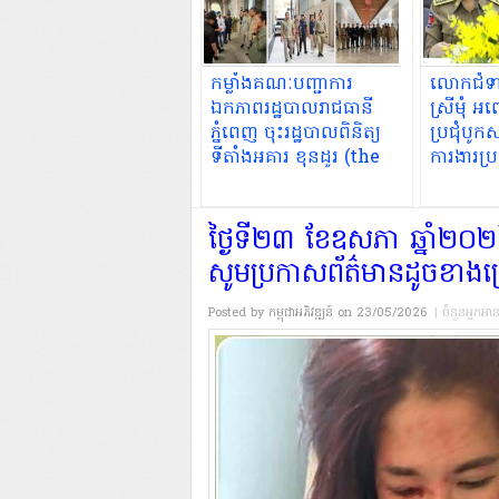
កម្លាំងគណៈបញ្ជាការ
លោកជំទា
ឯកភាពរដ្ឋបាលរាជធានី
ស្រីមុំ អញ
ភ្នំពេញ ចុះរដ្ឋបាលពិនិត្យ
ប្រជុំបូ
ទីតាំងអគារ ខុនដូរ (the
ការងារប្រ
park way )ស្ថិតនៅ
សង្កាត់ទួលសង្កែទី១
ខណ្ឌប្ញស្សីកែវ
ថ្ងៃទី២៣ ខែឧសភា ឆ្នាំ២០២៦
សូមប្រកាសព័ត៌មានដូចខាងក
Posted by កម្ពុជាអភិវឌ្ឍន៍
on 23/05/2026
| ចំនួនអ្នកអា