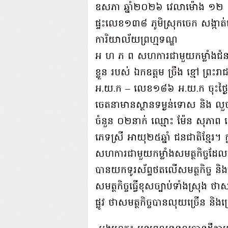
ឧសភា ឆ្នាំ២០២៦ វេលាម៉ោង ១២ 
ផ្ទះលេខ១៣៨ ភូមិស្រុកចេក សង្កាត់
ការិយាល័យព្រហ្មទណ្ឌ
អ ហ ភ ព សហការជាមួយកម្លាំងជំនាញ
ខ្លួន របស់ ឯកឧត្ដម ច្រឹង ខ្មៅ ព
អ.យ.ក – លេខ១៨៦ អ.យ.ក ចុះថ្ងៃ
ចេតនាមានស្ថានទម្ងន់ទោស និង លួច
ចំនួន ០២នាក់ ឈ្មោះ ម៉ែន សុភាព ភេ
ភេទស្រី អាយុ២៥ឆ្នាំ ជនជាតិខ្មែរ។ 
សហការជាមួយកម្លាំងសមត្ថកិច្ចដ
បានយកទូរស័ព្ទថតលើសមត្ថកិច្ច និងប្រ
សមត្ថកិច្ចធ្វើខុសច្បាប់ទាំងស្រុ
ផ្លូវ ថាសមត្ថកិច្ចបានលុយច្រើន 