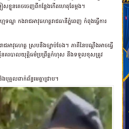
ម្លៀសខ្លួនគេចចេញពីកន្លែងកើតហេតុតែម្តង។
រហ្មទណ្ឌ កងរាជអាវុធហត្ថរាជធានីភ្នំពេញ កំពុងធ្វើការ
ងរាជអាវុធហត្ថ ស្របនឹងច្បាប់ចែង។ ភាគីនៃបណ្ដឹងអាចធ្វើ
ន្ត្រីនគរបាលយុត្តិធម៌ប្រព្រឹត្តកំហុស នឹងទទួលខុសត្រូវ
ុគ្គលពាក់ព័ន្ធមេត្តាជ្រាប។