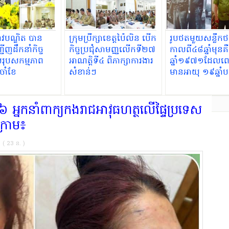
វបណ្ឌិត បាន
ក្រុមប្រឹក្សាខេត្តប៉ៃលិន បើក
រូបថតមួយសន្លឹក
្ជើញដឹកនាំកិច្ច
កិច្ចប្រជុំសាមញ្ញលើកទី២៧
កាលពី៤៨ឆ្នាំមុនគឺ
កសរុបសកម្មភាព
អាណត្តិទី៤ ពិភាក្សាការងារ
ឆ្នាំ១៩៧១ដែលពេល
ចាំខែ
សំខាន់ៗ
មានអាយុ ១៩ឆ្នាំ
សារឿនអាយុ២៩ឆ្នា
 អ្នកនាំពាក្យកងរាជអាវុធហត្ថលើផ្ទៃប្រទេស
្រោម៖
ន ( 23 ន. )