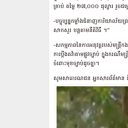
គ្រាប់ តម្លៃ ២៧,០០០ ដុល្លារ រួចជ
-បច្ចុប្បន្នកម្លាំងជំនាញការិយាល័យព្
សាកសួរ បន្តតាមនីតិវិធី ។”
-សកម្មភាពនៃការអនុវត្តរបស់មន្ត្រីក
ការប្តឹងតវ៉ាតាមផ្លូវច្បាប់ ក្នុងករណីម
ចំពោះមុខច្បាប់ដូចគ្នា។
សូមសាធារណជន អ្នកសារព័ត៌មាន និងប