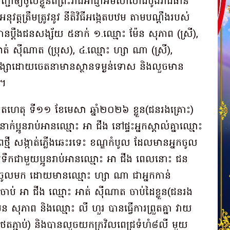
ជាឲ្យចូលខ្លួនពីព្រះរាជអាជ្ញាអមសាលាដំបូងរាជធានី
នុវត្តត្រឹមត្រូវនូវ នីតិវិធីអង្កេតបឋម តាមបណ្តឹងរបស់
ានប្តឹងជនសង្ស័យ ៥នាក់ ១.ឈ្មោះ ម៉ែន សុភាព (ស្រី),
ាត់ ស៊ីណាត (ប្រុស), ៤.ឈ្មោះ ហ្សា ណា (ស្រី),
ិង្សាដោយចេតនាមានស្ថានទម្ងន់ទោស និងលួចមាន
ា។
ើតហេតុ ទី១១ ខែមេសា ឆ្នាំ២០២៦ ខ្លួន(ជនរងគ្រោះ)
នាក់ប្អូនរាប់អានឈ្មោះ អា ជីង នៅផ្ទះអ្នកស្គាល់គ្នាឈ្មោះ
ថ្មី សង្កាត់ភ្លើងឆេះរទេះ ខណ្ឌកំបូល ដែលមានអ្នកចូល
ន្ទប់ទឹកជាមួយប្អូនរាប់អានឈ្មោះ អា ជីង ពេលនោះ ជន
ចូលមក ដោយមានឈ្មោះ ហ្សា ណា ជាអ្នកកាន់
ប់ អា ជីង ឈ្មោះ អាត់ ស៊ីណាត ចាប់ដៃខ្លួន(ជនរង
សុភាព និងឈ្មោះ លី ហួរ បានធ្វើការព្រួតគ្នា វាយ
នរូបថតភ្ជាប់) និងបានលួចយកក្រវិលពេជ្រទំហំ៨លី មួយ