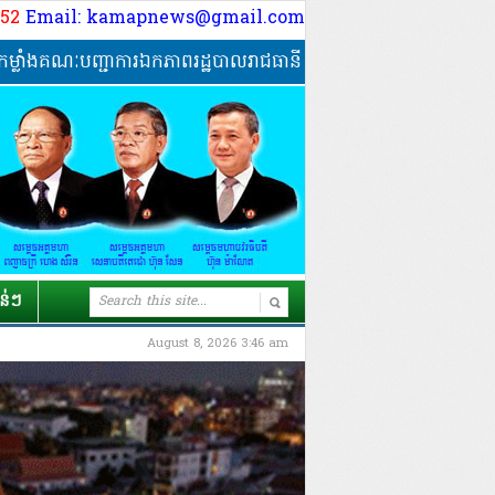
9 52
Email: kamapnews@gmail.com
ញ្ជាការឯកភាពរដ្ឋបាលរាជធានីភ្នំពេញ ចុះរដ្ឋបាលពិនិត្យទីតាំងអគារ ខ
ាន់ៗ
August 8, 2026 3:46 am